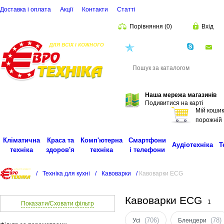
Доставка і оплата
Акції
Контакти
Статті
Порівняння
(
0
)
Вхід
(068)
001-00-02
eu
Пошук
Наша мережа магазинів
Подивитися на карті
Мій кошик
порожній
Кліматична
Краса та
Комп'ютерна
Смартфони
Аудіотехніка
Т
техніка
здоров'я
техніка
і телефони
/
Техніка для кухні
/
Кавоварки
/
Кавоварки ECG
Кавоварки ECG
1
Показати/Сховати фільтр
(706)
(78)
Усі
Блендери