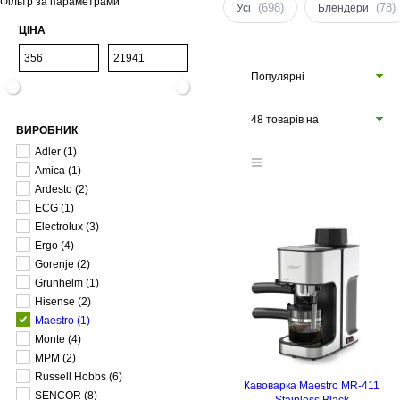
Фільтр за параметрами
(698)
(78)
Усі
Блендери
ЦІНА
Популярні
48 товарів на
ВИРОБНИК
сторінці
Adler
(1)
Amica
(1)
Ardesto
(2)
ECG
(1)
Electrolux
(3)
Ergo
(4)
Gorenje
(2)
Grunhelm
(1)
Hisense
(2)
Maestro
(1)
Monte
(4)
MPM
(2)
Russell Hobbs
(6)
Кавоварка Maestro MR-411
SENCOR
(8)