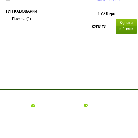
Stainless Black
ТИП КАВОВАРКИ
1779
грн
Ріжкова
(1)
Купити
КУПИТИ
в 1 клік
Функція
спінювання молока
захист від
перегріву та надлишкового
тиску
Про компанію
Доставка і оплата
Акції
Контакти
(068)
001-00-02
euro.technika.ua@gmail.com
Пн-Пт 10:00-18:00
© Інтернет-магазин Євро Техніка, 2006 - 2026
ФОП Гадиняк Ольга Богданівна | ІПН: 2745415600 | Офіс: м. Львів, вул.
Окружна, 33