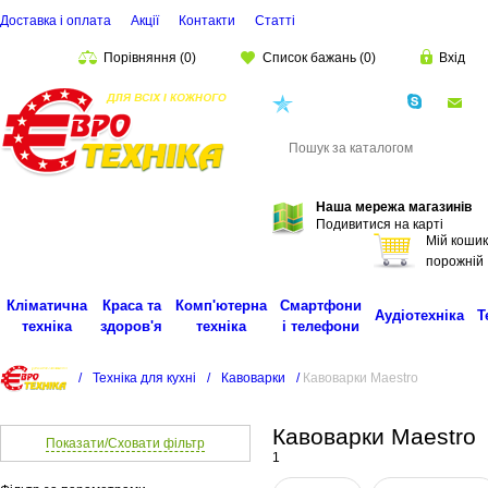
Доставка і оплата
Акції
Контакти
Статті
Порівняння
(
0
)
Список бажань
(
0
)
Вхід
(068)
001-00-02
eu
Пошук
Наша мережа магазинів
Подивитися на карті
Мій кошик
порожній
Кліматична
Краса та
Комп'ютерна
Смартфони
Аудіотехніка
Т
техніка
здоров'я
техніка
і телефони
/
Техніка для кухні
/
Кавоварки
/
Кавоварки Maestro
Кавоварки Maestro
Показати/Сховати фільтр
1