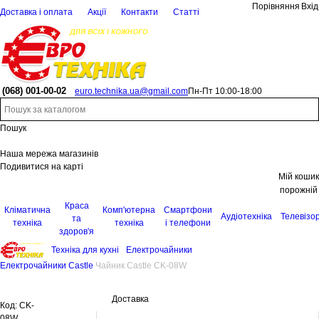
Порівняння
Вхід
Доставка і оплата
Акції
Контакти
Статті
(068)
001-00-02
euro.technika.ua@gmail.com
Пн-Пт 10:00-18:00
Пошук
Наша мережа магазинів
Подивитися на карті
Мій кошик
порожній
Краса
Кліматична
Комп'ютерна
Смартфони
Аудіотехніка
Телевізо
та
техніка
техніка
і телефони
здоров'я
Техніка для кухні
Електрочайники
Електрочайники Castle
Чайник Castle CK-08W
Доставка
Код:
CK-
08W