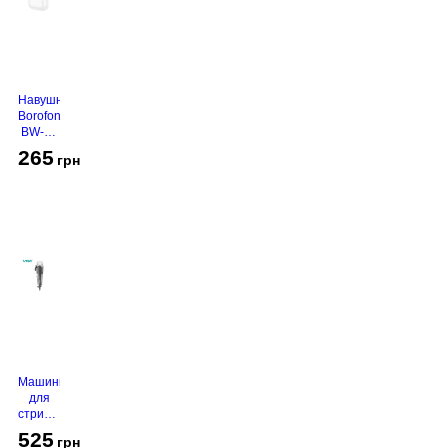
Навушники
Borofone
BW-94
White
265
грн
Машинка
для
стрижки
VGR V-
525
грн
130