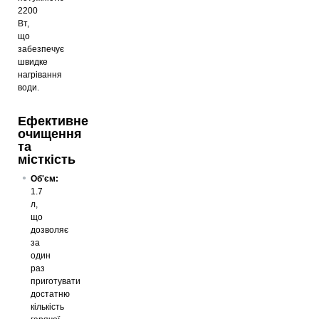
2200
Вт,
що
забезпечує
швидке
нагрівання
води.
Ефективне
очищення
та
місткість
Об'єм:
1.7
л,
що
дозволяє
за
один
раз
приготувати
достатню
кількість