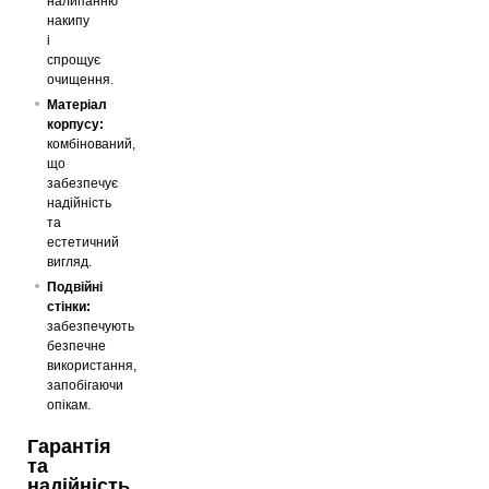
налипанню
накипу
і
спрощує
очищення.
Матеріал
корпусу:
комбінований,
що
забезпечує
надійність
та
естетичний
вигляд.
Подвійні
стінки:
забезпечують
безпечне
використання,
запобігаючи
опікам.
Гарантія
та
надійність