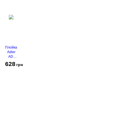
Плойка
Adler
AD-
2116
628
грн
Про компанію
Доставка і оплата
Акції
Контакти
(068)
001-00-02
euro.technika.ua@gmail.com
Пн-Пт 10:00-18:00