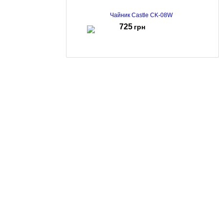
Чайник Castle CK-08W
725
грн
Чайник Castle CK-05W
441
грн
Чайник Castle CK-07G
785
грн
Чайник Castle CK-04B
999
грн