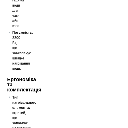
гарячої
води
для
чаю
або
кави.
Потужність:
2200
Вт,
що
забезпечує
швидке
нагрівання
води.
Ергономіка
та
комплектація
Тип
нагрівального
елемента:
скритий,
що
запобігає