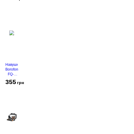
Grey
Навушники
Borofone
FQ-1
Black
355
грн