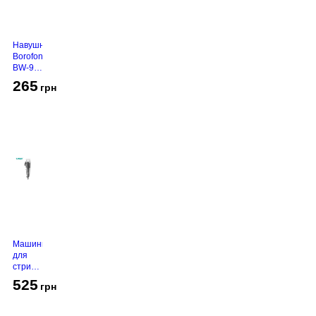
Навушники
Borofone
BW-94
White
265
грн
Машинка
для
стрижки
VGR V-
525
грн
130
Grey