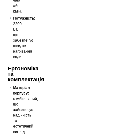
чаю
або
кави.
Потужність:
2200
Вт,
що
забезпечує
швидке
нагрівання
води.
Ергономіка
та
комплектація
Матеріал
корпусу:
комбінований,
що
забезпечує
надійність
та
естетичний
вигляд.