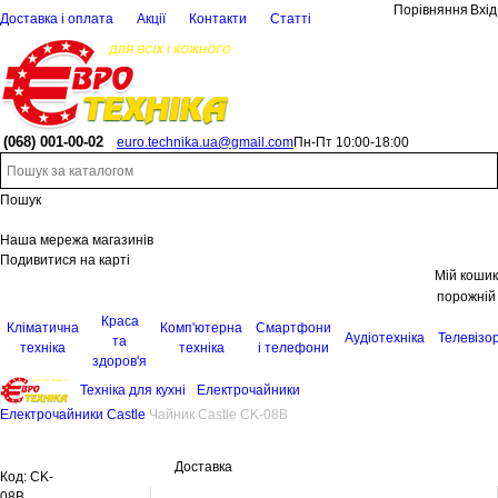
Порівняння
Вхід
Доставка і оплата
Акції
Контакти
Статті
(068)
001-00-02
euro.technika.ua@gmail.com
Пн-Пт 10:00-18:00
Пошук
Наша мережа магазинів
Подивитися на карті
Мій кошик
порожній
Краса
Кліматична
Комп'ютерна
Смартфони
Аудіотехніка
Телевізо
та
техніка
техніка
і телефони
здоров'я
Техніка для кухні
Електрочайники
Електрочайники Castle
Чайник Castle CK-08B
Доставка
Код:
CK-
08B