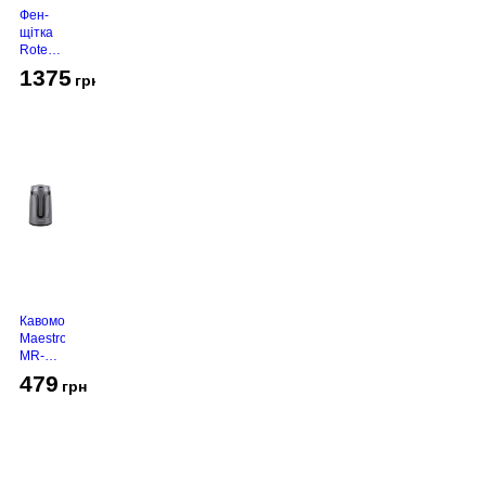
Фен-
щітка
Rotex
RHC-
1375
грн
490-T
Gold
Кавомолка
Maestro
MR-
450
479
грн
Grey