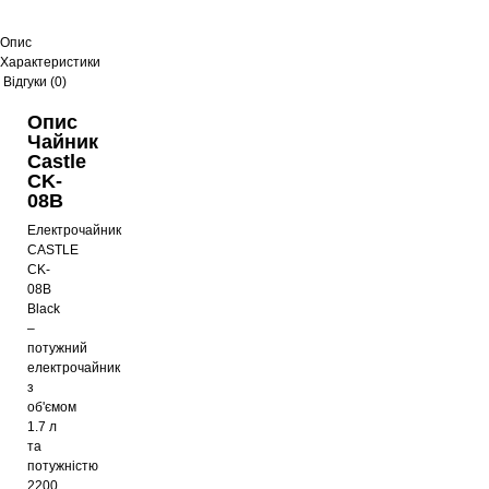
Опис
Характеристики
Відгуки (0)
Опис
Чайник
Castle
CK-
08B
Електрочайник
CASTLE
CK-
08B
Black
–
потужний
електрочайник
з
об'ємом
1.7 л
та
потужністю
2200