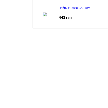
Чайник Castle CK-05W
441
грн
Чайник Castle CK-07G
785
грн
Чайник Castle CK-04B
999
грн
Чайник Castle CK-06G
785
грн