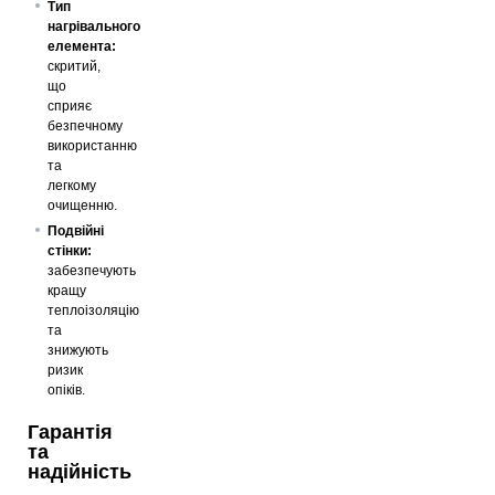
Тип
нагрівального
елемента:
скритий,
що
сприяє
безпечному
використанню
та
легкому
очищенню.
Подвійні
стінки:
забезпечують
кращу
теплоізоляцію
та
знижують
ризик
опіків.
Гарантія
та
надійність