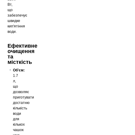
Вт,
що
забезпечує
швидке
кип'ятіння
води.
Ефективне
очищення
та
місткість
Об'єм:
1.7
л,
що
дозволяє
приготувати
достатню
кількість
води
для
кількох
чашок