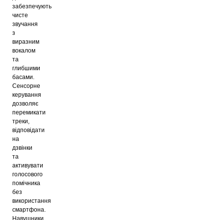
забезпечують
чисте
звучання
з
виразним
вокалом
та
глибшими
басами.
Сенсорне
керування
дозволяє
перемикати
треки,
відповідати
на
дзвінки
та
активувати
голосового
помічника
без
використання
смартфона.
Навушники