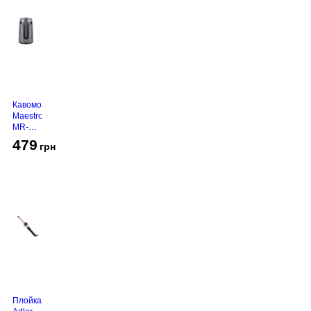
Кавомолка
Maestro
MR-
450
479
грн
Grey
Плойка