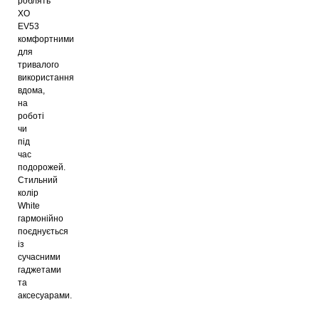
роблять
XO
EV53
комфортними
для
тривалого
використання
вдома,
на
роботі
чи
під
час
подорожей.
Стильний
колір
White
гармонійно
поєднується
із
сучасними
гаджетами
та
аксесуарами.