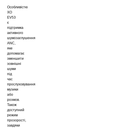
Особливістю
XO
EV53
є
підтримка
активного
шумозаглушення
ANC,
яке
допомагає
зменшити
зовнішні
шуми
під
час
прослуховування
музики
або
розмов.
Також
доступний
режим
прозорості,
завдяки