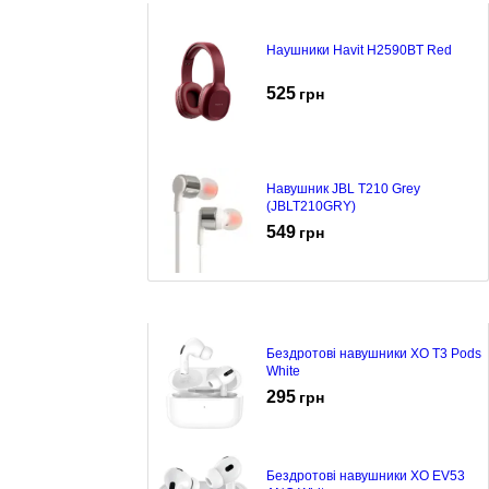
Наушники Havit H2590BT Red
525
грн
Навушник JBL T210 Grey
(JBLT210GRY)
549
грн
Бездротові навушники XO T3 Pods
White
295
грн
Бездротові навушники XO EV53