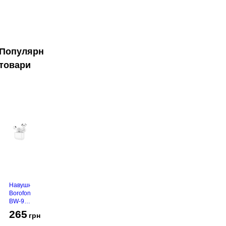
Популярні
товари
Навушники
Borofone
BW-94
White
265
грн