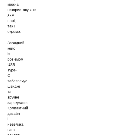
можна
використовувати
як у
парі,
так і
окремо.
Зарядний
кейс
із
роз’ємом
USB
Type-
C
забезпечує
швидке
та
зручне
заряджання.
Компактний
дизайн
і
невелика
вага