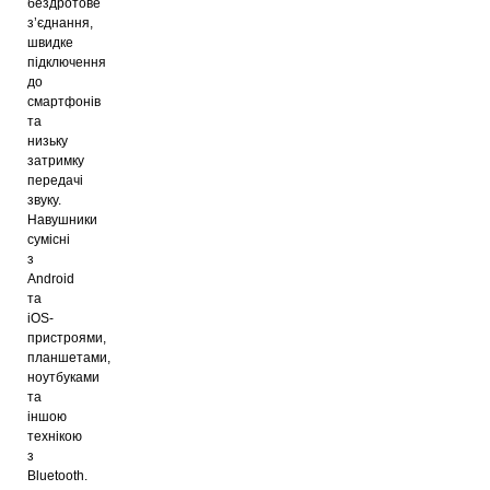
бездротове
з’єднання,
швидке
підключення
до
смартфонів
та
низьку
затримку
передачі
звуку.
Навушники
сумісні
з
Android
та
iOS-
пристроями,
планшетами,
ноутбуками
та
іншою
технікою
з
Bluetooth.