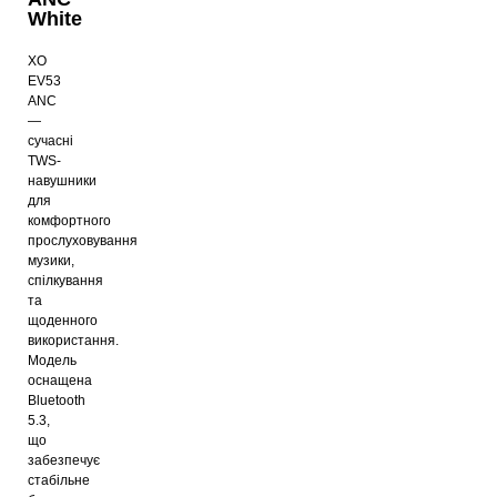
White
XO
EV53
ANC
—
сучасні
TWS-
навушники
для
комфортного
прослуховування
музики,
спілкування
та
щоденного
використання.
Модель
оснащена
Bluetooth
5.3,
що
забезпечує
стабільне