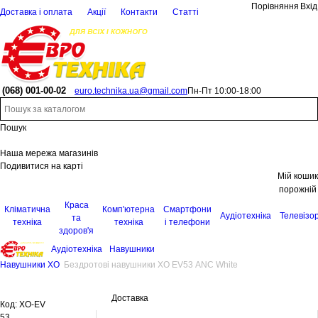
Порівняння
Вхід
Доставка і оплата
Акції
Контакти
Статті
(068)
001-00-02
euro.technika.ua@gmail.com
Пн-Пт 10:00-18:00
Пошук
Наша мережа магазинів
Подивитися на карті
Мій кошик
порожній
Краса
Кліматична
Комп'ютерна
Смартфони
Аудіотехніка
Телевізо
та
техніка
техніка
і телефони
здоров'я
Аудіотехніка
Навушники
Навушники XO
Бездротові навушники XO EV53 ANC White
Доставка
Код:
XO-EV
53