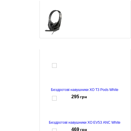
Навушники Titanum B-911A Black
247
грн
Бездротові навушники XO T3 Pods White
295
грн
Бездротові навушники XO EV53 ANC White
469
грн