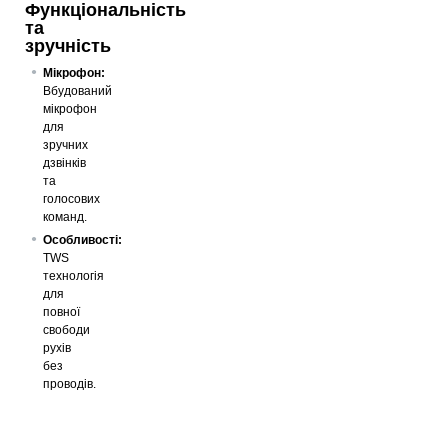
Функціональність
та
зручність
Мікрофон:
Вбудований
мікрофон
для
зручних
дзвінків
та
голосових
команд.
Особливості:
TWS
технологія
для
повної
свободи
рухів
без
проводів.