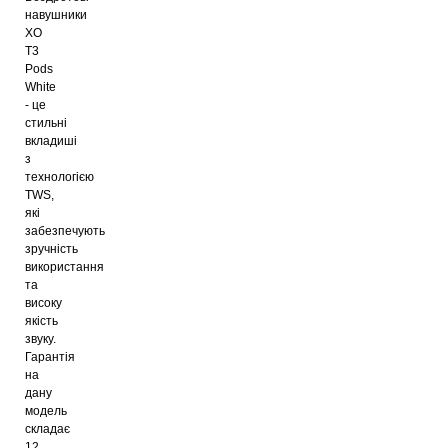
навушники
XO
T3
Pods
White
- це
стильні
вкладиші
з
технологією
TWS,
які
забезпечують
зручність
використання
та
високу
якість
звуку.
Гарантія
на
дану
модель
складає
12