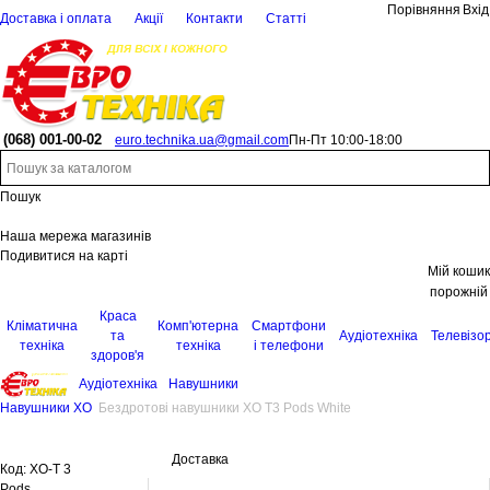
Порівняння
Вхід
Доставка і оплата
Акції
Контакти
Статті
(068)
001-00-02
euro.technika.ua@gmail.com
Пн-Пт 10:00-18:00
Пошук
Наша мережа магазинів
Подивитися на карті
Мій кошик
порожній
Краса
Кліматична
Комп'ютерна
Смартфони
та
Аудіотехніка
Телевізо
техніка
техніка
і телефони
здоров'я
Аудіотехніка
Навушники
Навушники XO
Бездротові навушники XO T3 Pods White
Доставка
Код:
XO-T 3
Pods