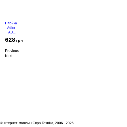
Плойка
Adler
AD-
2116
628
грн
Previous
Next
Про компанію
Доставка і оплата
Акції
Контакти
(068)
001-00-02
euro.technika.ua@gmail.com
Пн-Пт 10:00-18:00
© Інтернет-магазин Євро Техніка, 2006 - 2026