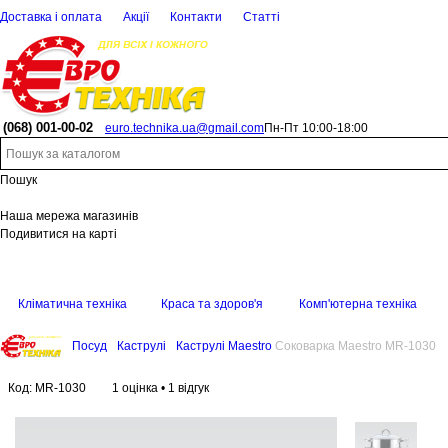
Доставка і оплата
Акції
Контакти
Статті
(068)
001-00-02
euro.technika.ua@gmail.com
Пн-Пт 10:00-18:00
Пошук
Наша мережа магазинів
Подивитися на карті
Кліматична техніка
Краса та здоров'я
Комп'ютерна техніка
Посуд
Каструлі
Каструлі Maestro
Соковарка Maestro MR-1030
Код:
MR-1030
1 оцінка
•
1 відгук