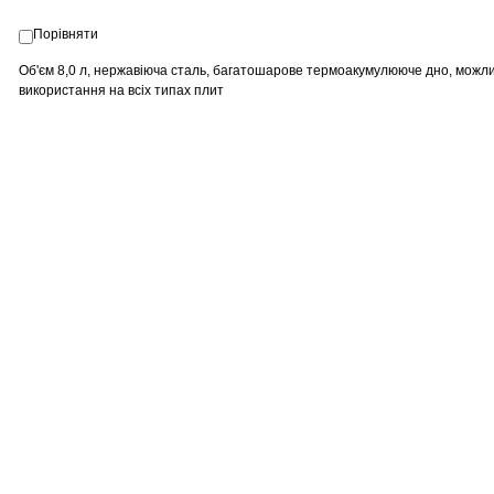
Порівняти
Об'єм 8,0 л, нержавіюча сталь, багатошарове термоакумулююче дно, можл
використання на всіх типах плит