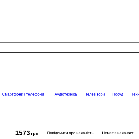
Смартфони і телефони
Аудіотехніка
Телевізори
Посуд
Техн
1573
Повідомити про наявність
Немає в наявності
грн