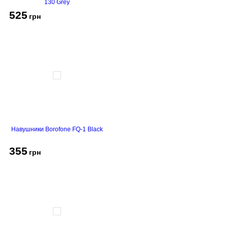
130 Grey
525
грн
Навушники Borofone FQ-1 Black
355
грн