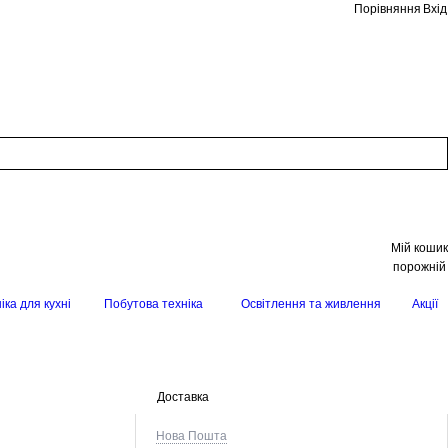
Порівняння
Вхід
Мій кошик
порожній
іка для кухні
Побутова техніка
Освітлення та живлення
Акції
Доставка
Нова Пошта