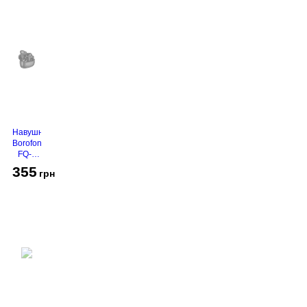
Навушники
Borofone
FQ-1
Black
355
грн