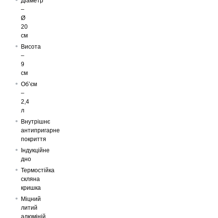
Діаметр
–
Ø
20
см
Висота
–
9
см
Об’єм
–
2,4
л
Внутрішнє
антипригарне
покриття
Індукційне
дно
Термостійка
скляна
кришка
Міцний
литий
алюміній