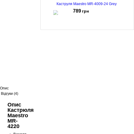
Каструля Maestro MR-4009-24 Grey
789
грн
Кастрюля Maestro MR-4228
1144
грн
Каструля Maestro MR-3510-18
604
грн
739
грн
Опис
Відгуки (4)
Опис
Кастрюля
Maestro
MR-
4220