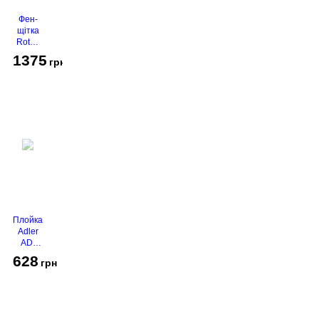
Фен-
щітка
Rotex
RHC-
1375
грн
490-T
Gold
Плойка
Adler
AD-
2116
628
грн