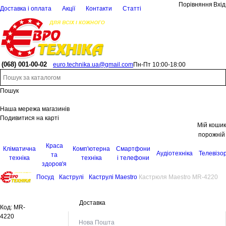
Порівняння
Вхід
Доставка і оплата
Акції
Контакти
Статті
(068)
001-00-02
euro.technika.ua@gmail.com
Пн-Пт 10:00-18:00
Пошук
Наша мережа магазинів
Подивитися на карті
Мій кошик
порожній
Краса
Кліматична
Комп'ютерна
Смартфони
Аудіотехніка
Телевізо
та
техніка
техніка
і телефони
здоров'я
Посуд
Каструлі
Каструлі Maestro
Кастрюля Maestro MR-4220
Доставка
Код:
MR-
4220
Нова Пошта