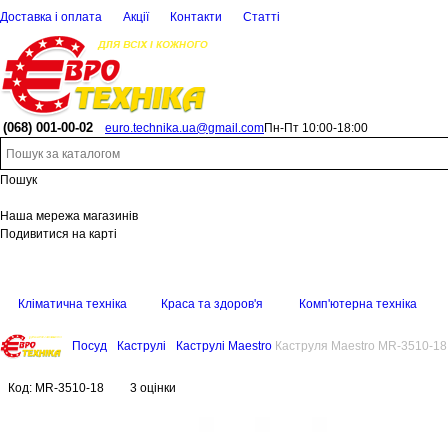
Доставка і оплата
Акції
Контакти
Статті
(068)
001-00-02
euro.technika.ua@gmail.com
Пн-Пт 10:00-18:00
Пошук
Наша мережа магазинів
Подивитися на карті
Кліматична техніка
Краса та здоров'я
Комп'ютерна техніка
Посуд
Каструлі
Каструлі Maestro
Каструля Maestro MR-3510-18
Код:
MR-3510-18
3 оцінки