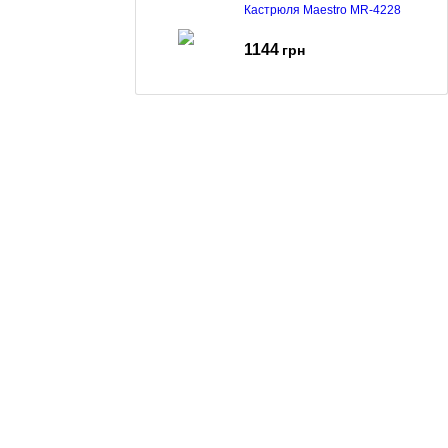
Кастрюля Maestro MR-4228
1144
грн
Каструля Maestro MR-3510-18
604
грн
739
грн
(068)
001-00-02
euro.technika.ua@gmail.com
Пн-Пт 10:00-18:00