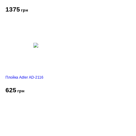
1375
грн
Плойка Adler AD-2116
625
грн
Про компанію
Доставка і оплата
Акції
Контакти