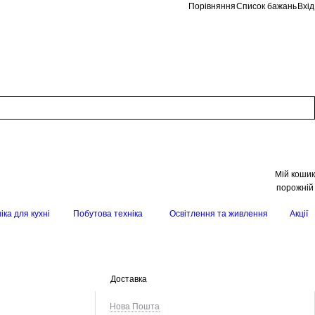
Порівняння
Список бажань
Вхід
Мій кошик
порожній
іка для кухні
Побутова техніка
Освітлення та живлення
Акції
Доставка
Нова Пошта