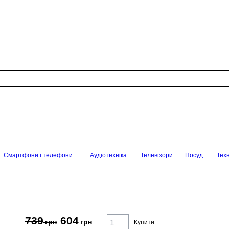
Смартфони і телефони
Аудіотехніка
Телевізори
Посуд
Техн
739
604
грн
грн
Купити