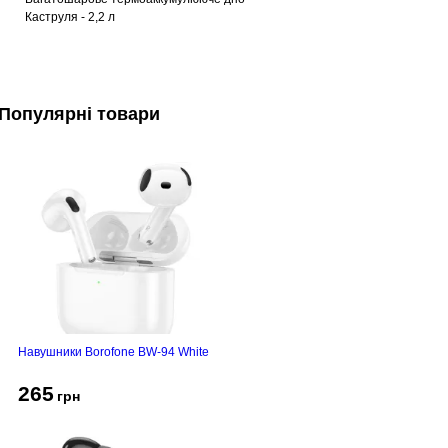
Каструля - 2,2 л
Популярні товари
Навушники Borofone BW-94 White
265
грн