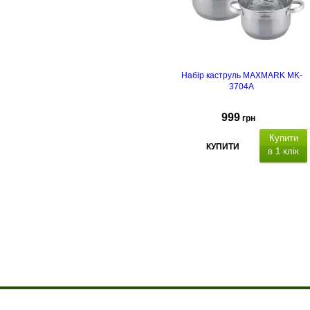
Набір каструль MAXMARK MK-
3704A
999
грн
Купити
КУПИТИ
в 1 клік
Про компанію
Доставка і оплата
Акції
Контакти