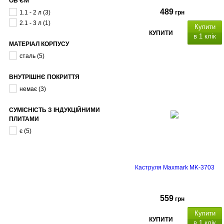
ОБ'ЄМ
489
1.1 - 2 л
(3)
грн
2.1 - 3 л
(1)
Купити
КУПИТИ
в 1 клік
МАТЕРІАЛ КОРПУСУ
сталь
(5)
склян
кришка,
сіма видам
ВНУТРІШНЄ ПОКРИТТЯ
плит.
немає
(3)
СУМІСНІСТЬ З ІНДУКЦІЙНИМИ
ПЛИТАМИ
є
(5)
Каструля Maxmark MK-3703
559
грн
Купити
КУПИТИ
в 1 клік