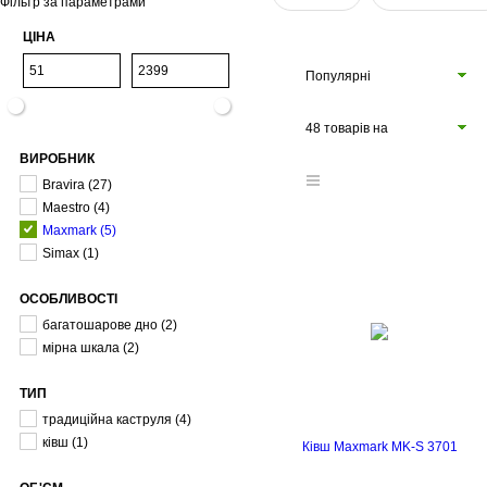
Фільтр за параметрами
ЦІНА
Популярні
48 товарів на
ВИРОБНИК
сторінці
Bravira
(27)
Maestro
(4)
Maxmark
(5)
Simax
(1)
ОСОБЛИВОСТІ
багатошарове дно
(2)
мірна шкала
(2)
ТИП
традиційна каструля
(4)
ківш
(1)
Ківш Maxmark MK-S 3701