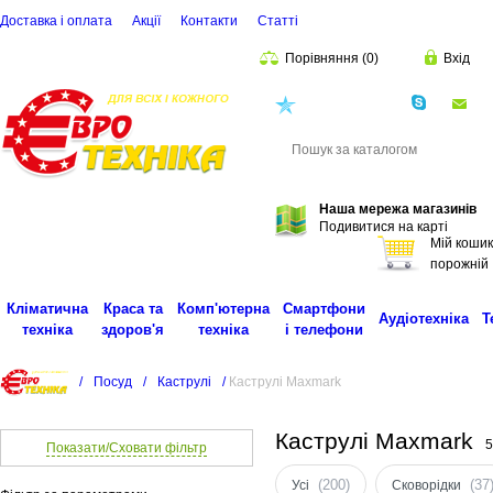
Доставка і оплата
Акції
Контакти
Статті
Порівняння
(
0
)
Вхід
(068)
001-00-02
eu
Пошук
Наша мережа магазинів
Подивитися на карті
Мій кошик
порожній
Кліматична
Краса та
Комп'ютерна
Смартфони
Аудіотехніка
Т
техніка
здоров'я
техніка
і телефони
/
Посуд
/
Каструлі
/
Каструлі Maxmark
Каструлі Maxmark
5
Показати/Сховати фільтр
(200)
(37
Усі
Сковорідки