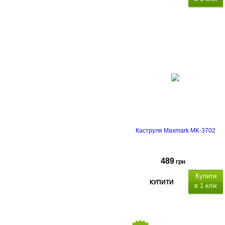
атеріал каструлі нержавіюча
сталь
діаметри 20 см, товщина
стінок: 0.5 мм, товщина дна: 5
мм,
мірна шкала,
сумісність з
індукцією, матеріал кришки:
скло, отвір для пари.
Каструля Maxmark MK-3702
489
грн
Купити
КУПИТИ
в 1 клік
атеріал каструлі нержавіюча
сталь
діаметри 18 см, товщина