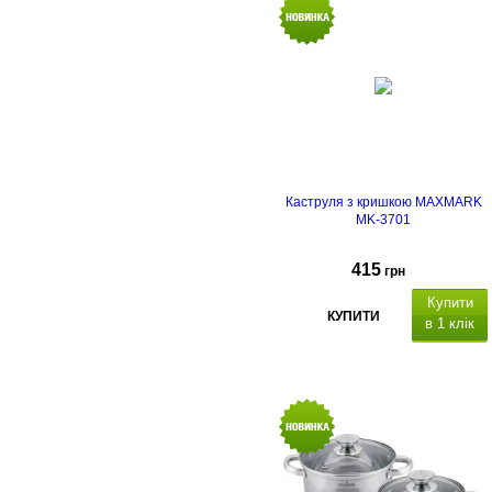
стінок: 0.5 мм, товщина дна: 5 мм
мірна шкала,
сумісність з
індукцією, матеріал кришки:
скло, отвір для пари.
Каструля з кришкою MAXMARK
MK-3701
415
грн
Купити
КУПИТИ
в 1 клік