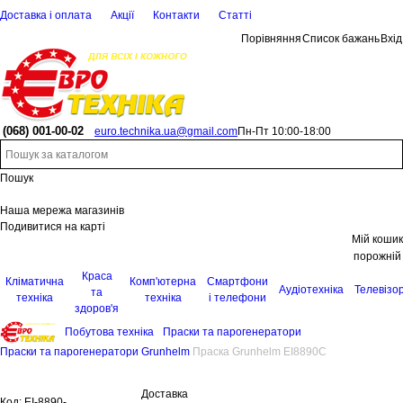
Доставка і оплата
Акції
Контакти
Статті
Порівняння
Список бажань
Вхід
(068)
001-00-02
euro.technika.ua@gmail.com
Пн-Пт 10:00-18:00
Пошук
Наша мережа магазинів
Подивитися на карті
Мій кошик
порожній
Краса
Кліматична
Комп'ютерна
Смартфони
Аудіотехніка
Телевізо
та
техніка
техніка
і телефони
здоров'я
Побутова техніка
Праски та парогенератори
Праски та парогенератори Grunhelm
Праска Grunhelm EI8890C
Доставка
Код:
EI-8890-