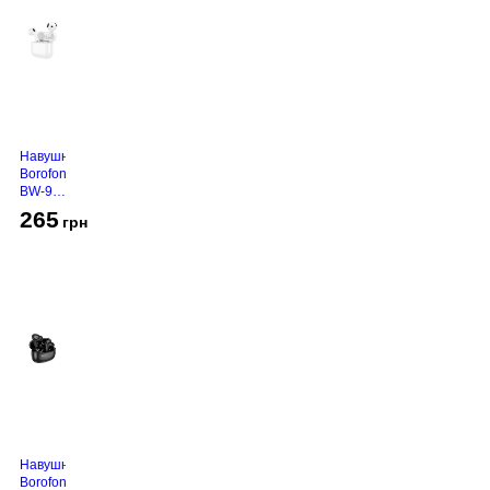
Навушники
Borofone
BW-94
White
265
грн
Навушники
Borofone