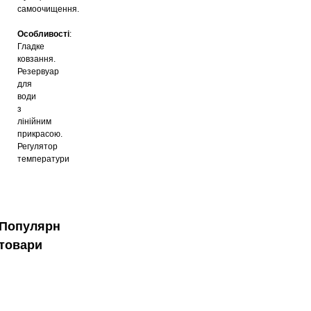
самоочищення.
Особливості
:
Гладке
ковзання.
Резервуар
для
води
з
лінійним
прикрасою.
Регулятор
температури
Популярні
товари