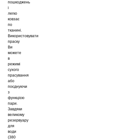
пошкоджень
і
легко
ковзає
по
тканині.
Використовувати
праску
Ви
можете
в
режимі
сухого
прасування
або
поєднуючи
з
функцією
пари.
Завдяки
великому
резервуару
для
води
(380