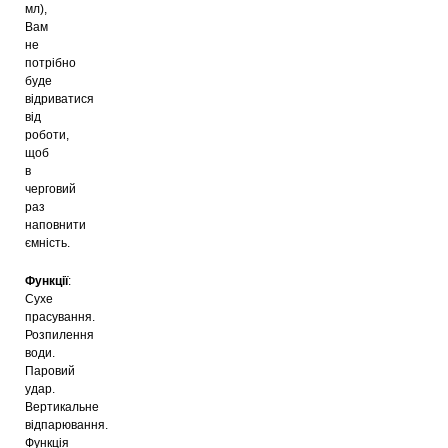
мл),
Вам
не
потрібно
буде
відриватися
від
роботи,
щоб
в
черговий
раз
наповнити
ємність.
Функції
:
Сухе
прасування.
Розпилення
води.
Паровий
удар.
Вертикальне
відпарювання.
Функція