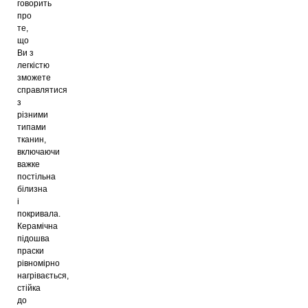
говорить
про
те,
що
Ви з
легкістю
зможете
справлятися
з
різними
типами
тканин,
включаючи
важке
постільна
білизна
і
покривала.
Керамічна
підошва
праски
рівномірно
нагрівається,
стійка
до