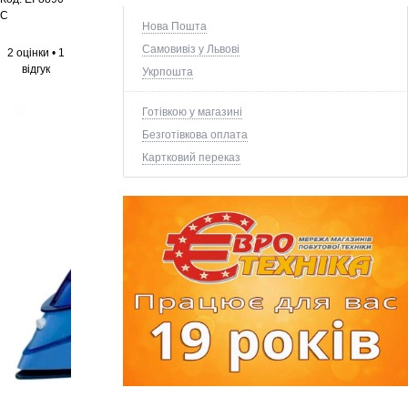
C
Нова Пошта
Самовивіз у Львові
2 оцінки
•
1
відгук
Укрпошта
Готівкою у магазині
Безготівкова оплата
Картковий переказ