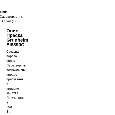
Опис
Характеристики
Відгуки (1)
Опис
Праска
Grunhelm
EI8890C
Сучасна
парова
праска
Перетворить
виснажливий
процес
прасування
в
приємне
заняття.
Потужністю
в
2500
Вт,