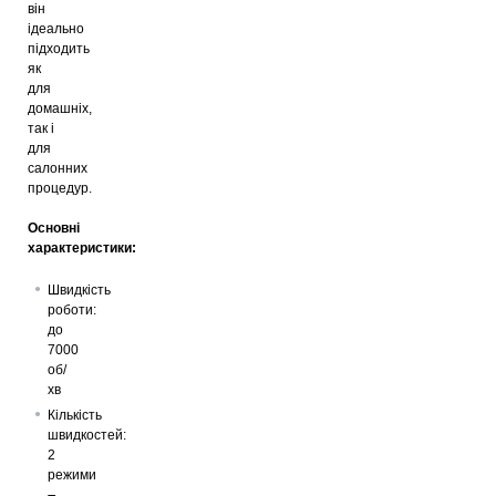
він
ідеально
підходить
як
для
домашніх,
так і
для
салонних
процедур.
Основні
характеристики:
Швидкість
роботи:
до
7000
об/
хв
Кількість
швидкостей:
2
режими