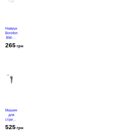
Навушники
Borofone
BW-94
White
265
грн
Машинка
для
стрижки
VGR V-
525
грн
130