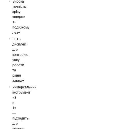
Висока
точність
зрізу
завдяки
Т-
подібному
лезу
LCD-
дисплей
для
контролю
часу
роботи
та
рівня
заряду
Універсальний
інструмент
«3
в
1»
—
підходить
для
волосся,