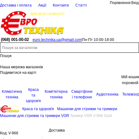
Порівняння
Вхід
Доставка і оплата
Акції
Контакти
Статті
(068)
001-00-02
euro.technika.ua@gmail.com
Пн-Пт 10:00-18:00
Пошук
Наша мережа магазинів
Подивитися на карті
Мій кошик
порожній
Краса
Кліматична
Комп'ютерна
Смартфони
Аудіотехніка
Телевізо
та
техніка
техніка
і телефони
здоров'я
Краса та здоров'я
Машинки для стрижки та тримери
Машинки для стрижки та тримери VGR
Тример VGR V-966 Gold
Доставка
Код:
V-966