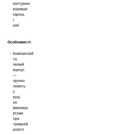
контуринг,
корекція
скронь
і
шиї
Особливості:
Компактний
та
легкий
корпус
—
зручно
лежить
у
руці,
не
викликає
втоми
при
тривалій
роботі