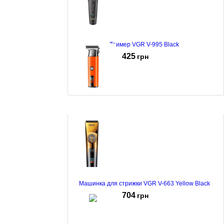
Тример VGR V-995 Black
425
грн
Тример VGR V-943 Orange
414
грн
Машинка для стрижки VGR V-663 Yellow Black
704
грн