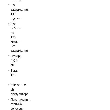
Час
заряджання:
1,5
години
Час
роботи:
до
120
хвилин
без
заряджання
Розмір:
4×14
см
Вага:
123
г
Живлення:
від
акумулятора
Призначення:
стрижка
волосся,