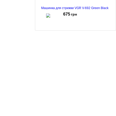
Машинка для стрижки VGR V-692 Green Black
675
грн
Машинка для стрижки VGR V-889 C Black Brown
1569
грн
Тример VGR V-886 T Green Black
842
грн
Машинка для стрижки VGR V-886 C Gold Black
1259
грн