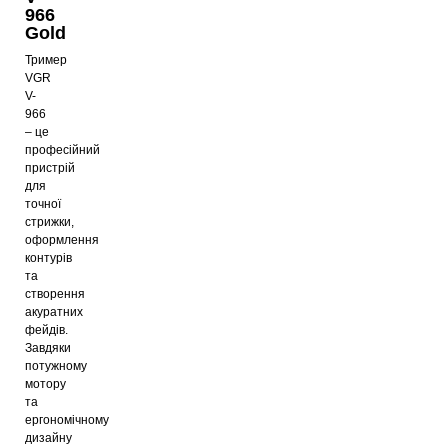
966
Gold
Тример
VGR
V-
966
– це
професійний
пристрій
для
точної
стрижки,
оформлення
контурів
та
створення
акуратних
фейдів.
Завдяки
потужному
мотору
та
ергономічному
дизайну