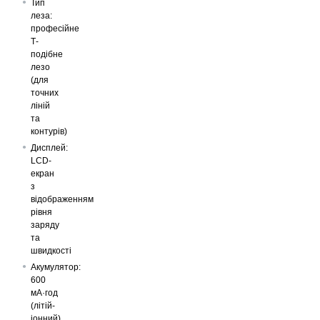
Тип
леза:
професійне
Т-
подібне
лезо
(для
точних
ліній
та
контурів)
Дисплей:
LCD-
екран
з
відображенням
рівня
заряду
та
швидкості
Акумулятор:
600
мА·год
(літій-
іонний)