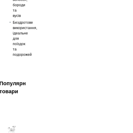
бороди
та
вусів
Бездротове
використання,
ідеальне
для
поїздок
та
подорожей
Популярні
товари