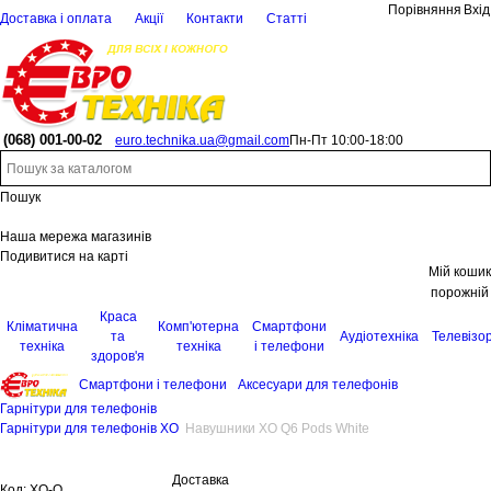
Порівняння
Вхід
Доставка і оплата
Акції
Контакти
Статті
(068)
001-00-02
euro.technika.ua@gmail.com
Пн-Пт 10:00-18:00
Пошук
Наша мережа магазинів
Подивитися на карті
Мій кошик
порожній
Краса
Кліматична
Комп'ютерна
Смартфони
та
Аудіотехніка
Телевізо
техніка
техніка
і телефони
здоров'я
Смартфони і телефони
Аксесуари для телефонів
Гарнітури для телефонів
Гарнітури для телефонів XO
Навушники XO Q6 Pods White
Доставка
Код:
XO-Q