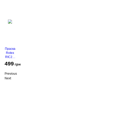
Праска
Rotex
RIC21-
N
499
грн
Super
Glide
Previous
Next