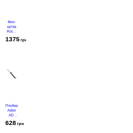
Фен-
щітка
Rotex
RHC-
1375
грн
490-T
Gold
Плойка
Adler
AD-
2116
628
грн