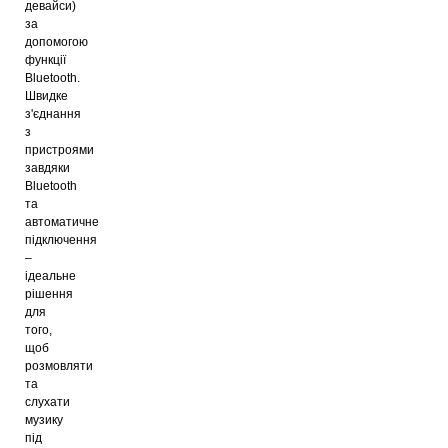
девайси)
за
допомогою
функції
Bluetooth.
Швидке
з'єднання
з
пристроями
завдяки
Bluetooth
та
автоматичне
підключення
–
ідеальне
рішення
для
того,
щоб
розмовляти
та
слухати
музику
під