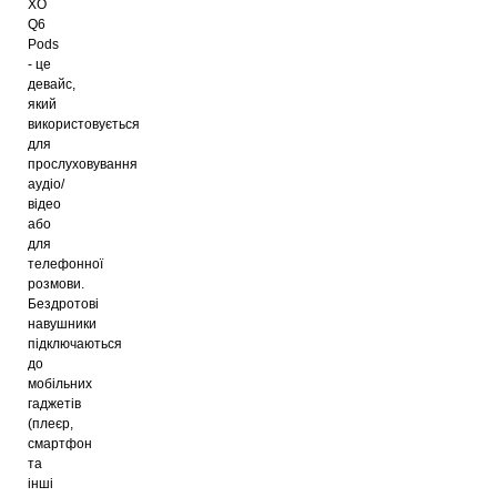
XO
Q6
Pods
- це
девайс,
який
використовується
для
прослуховування
аудіо/
відео
або
для
телефонної
розмови.
Бездротові
навушники
підключаються
до
мобільних
гаджетів
(плеєр,
смартфон
та
інші