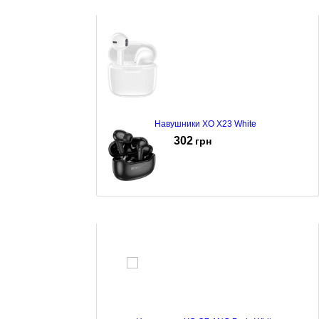
Навушники XO X23 White
302
грн
Навушники Borofone FQ-1 Black
355
грн