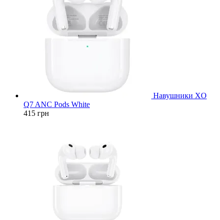
Навушники XO
Q7 ANC Pods White
415
грн