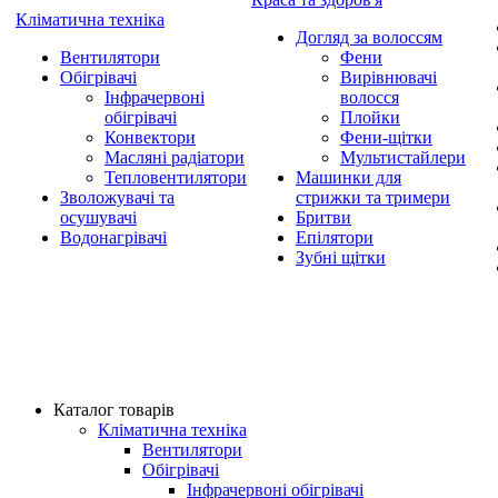
Кліматична техніка
Догляд за волоссям
Вентилятори
Фени
Обігрівачі
Вирівнювачі
Інфрачервоні
волосся
обігрівачі
Плойки
Конвектори
Фени-щітки
Масляні радіатори
Мультистайлери
Тепловентилятори
Машинки для
Зволожувачі та
стрижки та тримери
осушувачі
Бритви
Водонагрівачі
Епілятори
Зубні щітки
Каталог товарів
Кліматична техніка
Вентилятори
Обігрівачі
Інфрачервоні обігрівачі