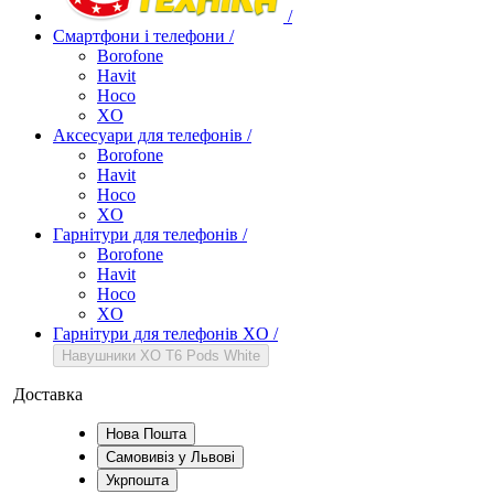
/
Смартфони і телефони
/
Borofone
Havit
Hoco
XO
Аксесуари для телефонів
/
Borofone
Havit
Hoco
XO
Гарнітури для телефонів
/
Borofone
Havit
Hoco
XO
Гарнітури для телефонів XO
/
Навушники XO T6 Pods White
Доставка
Нова Пошта
Самовивіз у Львові
Укрпошта