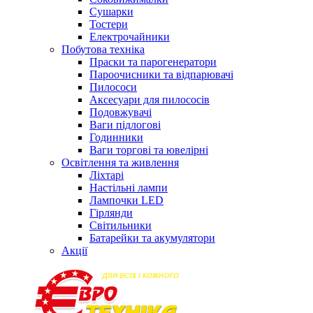
Сушарки
Тостери
Електрочайники
Побутова техніка
Праски та парогенератори
Пароочисники та відпарювачі
Пилососи
Аксесуари для пилососів
Подовжувачі
Ваги підлогові
Годинники
Ваги торгові та ювелірні
Освітлення та живлення
Ліхтарі
Настільні лампи
Лампочки LED
Гірлянди
Світильники
Батарейки та акумулятори
Акції