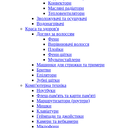
Конвектори
Масляні радіатори
Тепловентилятори
Зволожувачі та осушувачі
Водонагрівачі
Краса та здоров'я
Догляд за волоссям
Фени
Вирівнювачі волосся
Плойки
Фени-щітки
Мультистайлери
Машинки для стрижки та тримери
Бритви
Епілятори
Зубні щітки
Комп'ютерна техніка
Ноутбуки
Флеш-пам'ять та карти пам'яті
Маршрутизатори (роутери)
Мишки
Клавіатури
Геймпади та джойстики
Камери та вебкамери
Мікрофони