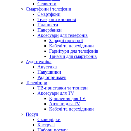
Серветки
Смартфони і телефони
Смартфони
Телефони кнопкові
Планшети
Павербанки
Аксесуари для телефонів
Зарядні пристрої
Кабелі та перехідники
Гарнітури для телефонів
Тримачі для смартфонів
Аудіотехніка
Акустика
Навушники
Радіоприймачі
Телевізори
ТВ-приставки та тюнери
Аксесуари для TV
Кріплення для TV
Антени для TV
Кабелі та перехідники
Посуд
Сковорідки
Каструлі
Набори посуду