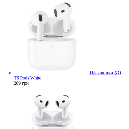
Навушники XO
T6 Pods White
289
грн