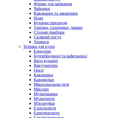
Форми для запікання
Чайники
Кавоварки та заварники
Ножі
Кухонне приладдя
Тарілки, салатники, чашки
Столові прибори
Скляний посуд
Термоси
Техніка для кухні
Блендери
Бутербродниці та вафельниці
Ваги кухонні
Вакууматори
Грилі
Кавоварки
Кавомолки
Мікрохвильові печі
Міксери
Мультиварки
Мультипечі
М'ясорубки
Електропечі
Електроплити
Соковижималки