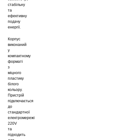
стабільну
та
ефективну
подачу
енергії.
Корпус
виконаний
у
компактному
форматі
з
міцного
пластику
білого
кольору.
Пристрій
підключається
до
стандартної
електромережі
220V
та
підходить