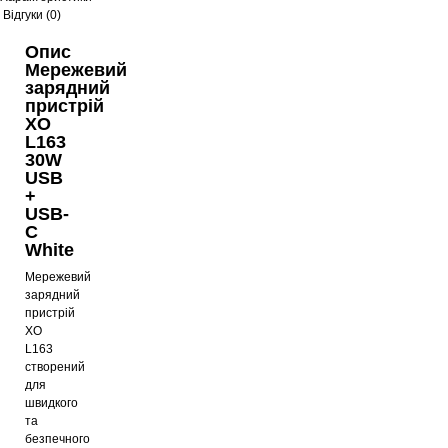
Відгуки (0)
Опис
Мережевий
зарядний
пристрій
XO
L163
30W
USB
+
USB-
C
White
Мережевий
зарядний
пристрій
XO
L163
створений
для
швидкого
та
безпечного