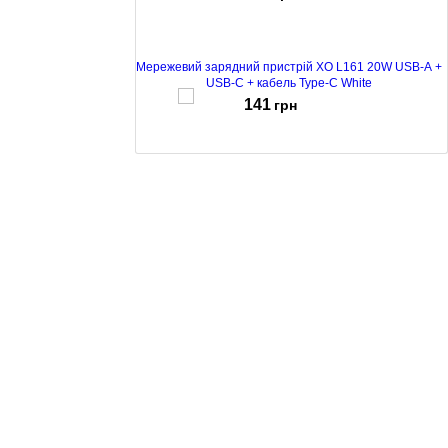
Мережевий зарядний пристрій XO L161 20W USB-A +
USB-C + кабель Type-C White
141
грн
Мережевий зарядний пристрій XO L163 30W USB +
USB-C White
131
грн
Мережевий зарядний пристрій XO L159 18W USB-A +
кабель micro USB White
99
грн
Мережевий зарядний пристрій XO L127 18W +
кабель microUSB White
129
грн