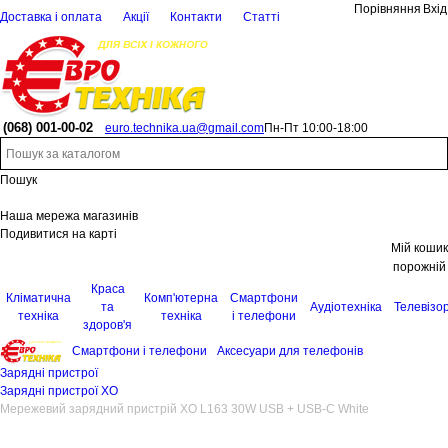
Порівняння
Вхід
Доставка і оплата
Акції
Контакти
Статті
(068)
001-00-02
euro.technika.ua@gmail.com
Пн-Пт 10:00-18:00
Пошук
Наша мережа магазинів
Подивитися на карті
Мій кошик
порожній
Краса
Кліматична
Комп'ютерна
Смартфони
та
Аудіотехніка
Телевізо
техніка
техніка
і телефони
здоров'я
Смартфони і телефони
Аксесуари для телефонів
Зарядні пристрої
Зарядні пристрої XO
Мережевий зарядний пристрій XO L163 30W USB + USB-C White