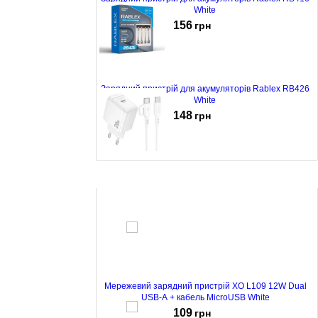
White
156
грн
Зарядний пристрій для акумуляторів Rablex RB426
White
148
грн
Зарядний пристрій Borofone BAS43A PD 20W +
кабель Type-C to Type-C White
127
грн
Мережевий зарядний пристрій XO L109 12W Dual
USB-A + кабель MicroUSB White
109
грн