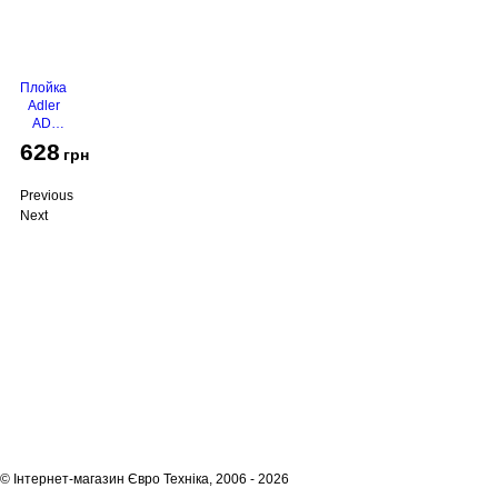
Плойка
Adler
AD-
2116
628
грн
Previous
Next
Про компанію
Доставка і оплата
Акції
Контакти
(068)
001-00-02
euro.technika.ua@gmail.com
Пн-Пт 10:00-18:00
© Інтернет-магазин Євро Техніка, 2006 - 2026