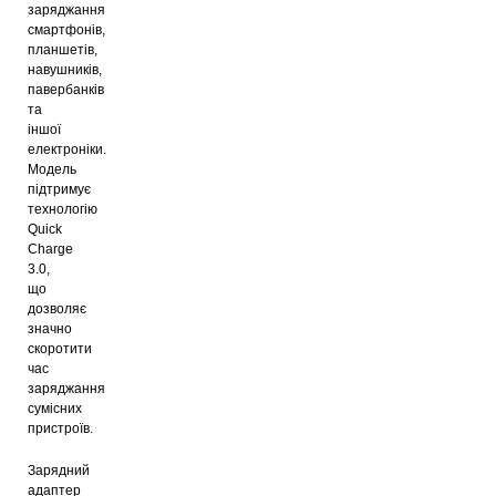
заряджання
смартфонів,
планшетів,
навушників,
павербанків
та
іншої
електроніки.
Модель
підтримує
технологію
Quick
Charge
3.0,
що
дозволяє
значно
скоротити
час
заряджання
сумісних
пристроїв.
Зарядний
адаптер