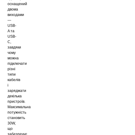
оснащений
двома
виходами
—
USB-
A та
USB-
C,
завдяки
чому
можна
підключати
різні
типи
кабелів
і
заряджати
декілька
пристроїв.
Максимальна
потужність
становить
30W,
що
забезпечує