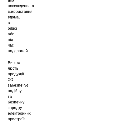
для
повсякденного
використання
вдома,
в
офісі
або
під
час
подорожей.
Висока
якість
продукції
XO
забезпечує
надійну
та
безпечну
зарядку
електронних
пристроїв.