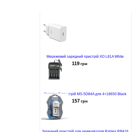
Мережевий зарядний пристрій XO L81A White
119
грн
Зарядний пристрій MS-5D84A для 4×18650 Black
157
грн
Зарядний пристрій для акумуляторів Rablex RB416