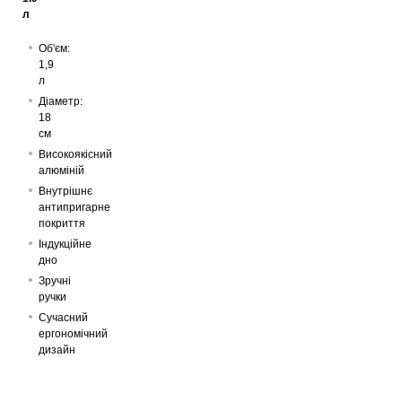
л
Об'єм:
1,9
л
Діаметр:
18
см
Високоякісний
алюміній
Внутрішнє
антипригарне
покриття
Індукційне
дно
Зручні
ручки
Сучасний
ергономічний
дизайн