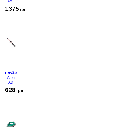
Rotex
RHC-
1375
грн
490-T
Gold
Плойка
Adler
AD-
2116
628
грн