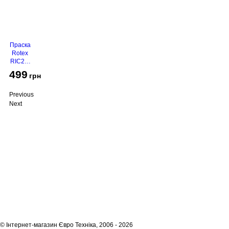
Праска
Rotex
RIC21-
N
499
грн
Super
Glide
Previous
Next
Про компанію
Доставка і оплата
Акції
Контакти
(068)
001-00-02
euro.technika.ua@gmail.com
Пн-Пт 10:00-18:00
© Інтернет-магазин Євро Техніка, 2006 - 2026