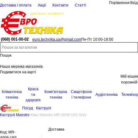
Порівняння
Вхід
Доставка і оплата
Акції
Контакти
Статті
(068)
001-00-02
euro.technika.ua@gmail.com
Пн-Пт 10:00-18:00
Пошук
Наша мережа магазинів
Подивитися на карті
Мій кошик
порожній
Краса
Кліматична
Комп'ютерна
Смартфони
та
Аудіотехніка
Телевізо
техніка
техніка
і телефони
здоров'я
Посуд
Каструлі
Каструлі Maestro
Ківш Maestro MR-4009-18S Grey
Доставка
Код:
MR-
4009-18S