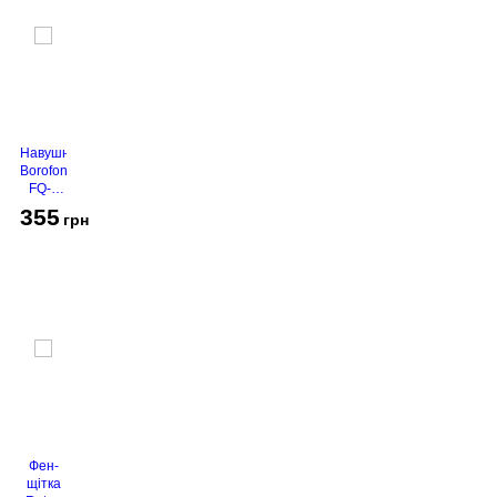
Навушники
Borofone
FQ-1
Black
355
грн
Фен-
щітка