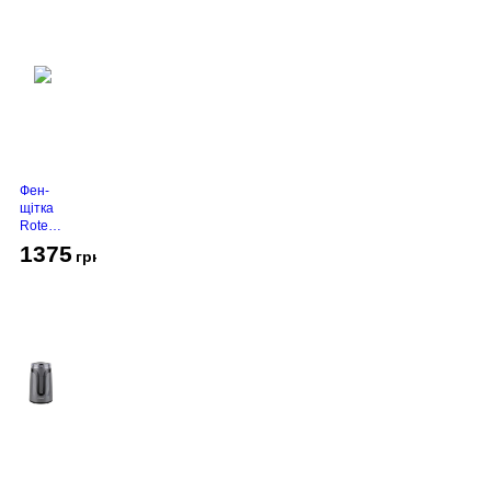
Фен-
щітка
Rotex
RHC-
1375
грн
490-T
Gold