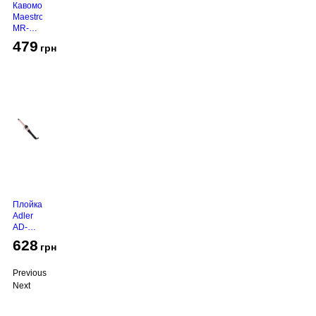
Кавомолка
Maestro
MR-
450
479
грн
Grey
Плойка
Adler
AD-
2116
628
грн
Previous
Next