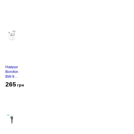
Навушники
Borofone
BW-94
White
265
грн