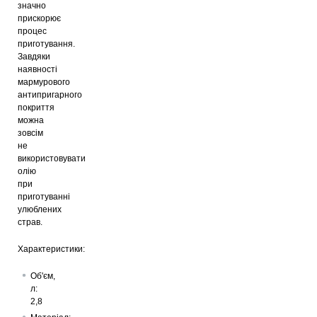
значно
прискорює
процес
приготування.
Завдяки
наявності
мармурового
антипригарного
покриття
можна
зовсім
не
використовувати
олію
при
приготуванні
улюблених
страв.
Характеристики:
Об'єм,
л:
2,8