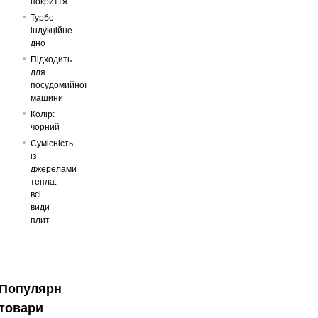
покриття
Турбо
індукційне
дно
Підходить
для
посудомийної
машини
Колір:
чорний
Сумісність
із
джерелами
тепла:
всі
види
плит
Популярні
товари