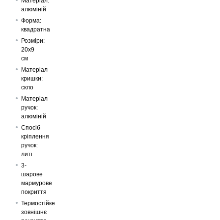
Матеріал:
алюміній
Форма:
квадратна
Розміри:
20х9
см
Матеріал
кришки:
скло
Матеріал
ручок:
алюміній
Спосіб
кріплення
ручок:
литі
3-
шарове
мармурове
покриття
Термостійке
зовнішнє