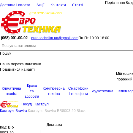
Порівняння
Вхід
Доставка і оплата
Акції
Контакти
Статті
(068)
001-00-02
euro.technika.ua@gmail.com
Пн-Пт 10:00-18:00
Пошук
Наша мережа магазинів
Подивитися на карті
Мій кошик
порожній
Краса
Кліматична
Комп'ютерна
Смартфони
та
Аудіотехніка
Телевізо
техніка
техніка
і телефони
здоров'я
Посуд
Каструлі
Каструлі Bravira
Каструля Bravira BR8003-20 Black
Доставка
Код:
BR-
8003-20