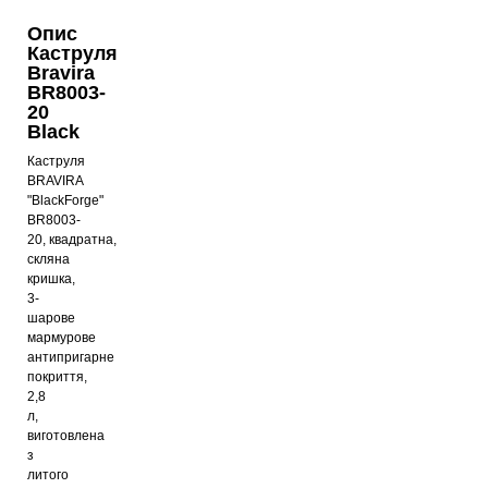
Опис
Каструля
Bravira
BR8003-
20
Black
Каструля
BRAVIRA
"BlackForge"
BR8003-
20,
квадратна,
скляна
кришка,
3-
шарове
мармурове
антипригарне
покриття,
2,8
л,
виготовлена
​​з
литого