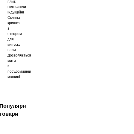
плит,
включаючи
індукційні
Скляна
кришка
з
отвором
для
випуску
пари
Дозволяється
мити
в
посудомийній
машині
Популярні
товари