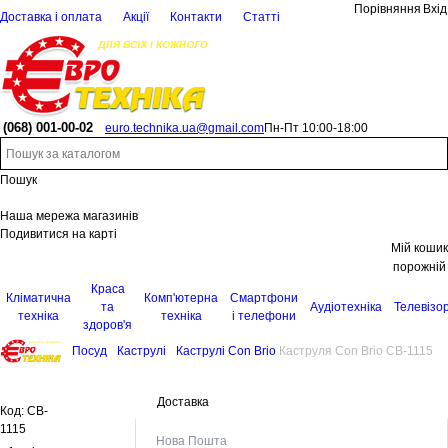
Порівняння
Вхід
Доставка і оплата
Акції
Контакти
Статті
(068)
001-00-02
euro.technika.ua@gmail.com
Пн-Пт 10:00-18:00
Пошук
Наша мережа магазинів
Подивитися на карті
Мій кошик
порожній
Краса
Кліматична
Комп'ютерна
Смартфони
та
Аудіотехніка
Телевізо
техніка
техніка
і телефони
здоров'я
Посуд
Каструлі
Каструлі Con Brio
Каструля Con Brio CB-1115
Доставка
Код:
CB-
1115
Нова Пошта