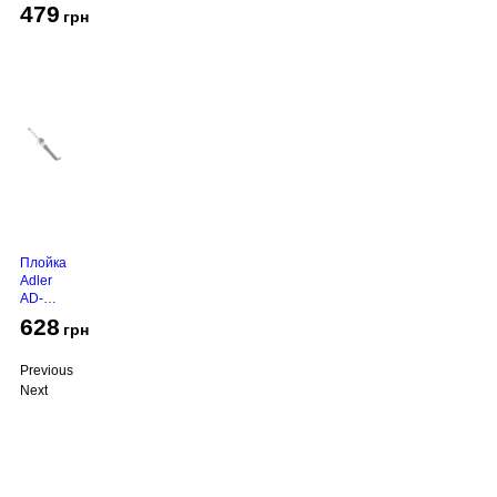
450
479
грн
Grey
Плойка
Adler
AD-
2116
628
грн
Previous
Next