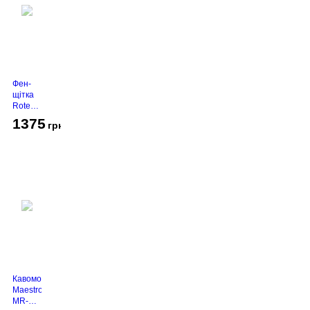
Фен-
щітка
Rotex
RHC-
1375
грн
490-T
Gold
Кавомолка
Maestro
MR-