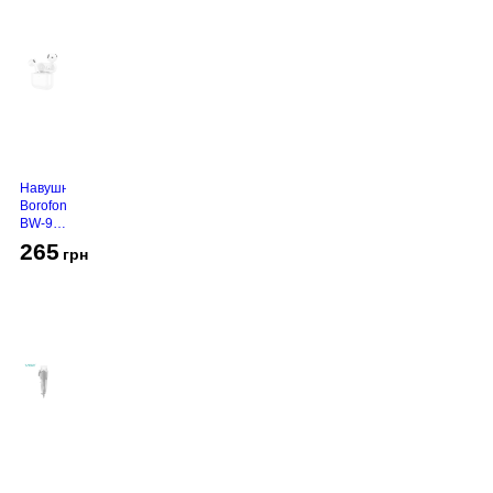
Навушники
Borofone
BW-94
White
265
грн