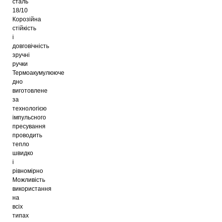
сталь
18/10
Корозійна
стійкість
і
довговічність
зручні
ручки
Термоакумулююче
дно
виготовлене
за
технологією
імпульсного
пресування
проводить
тепло
швидко
і
рівномірно
Можливість
використання
на
всіх
типах