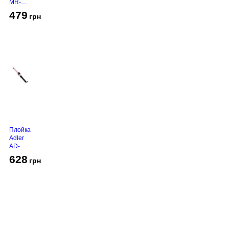
MR-
450
479
грн
Grey
Плойка
Adler
AD-
2116
628
грн