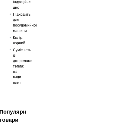
індукційне
дно
Підходить
для
посудомийної
машини
Колір:
чорний
Сумісність
із
джерелами
тепла:
всі
види
плит
Популярні
товари