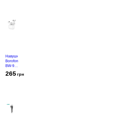
Навушники
Borofone
BW-94
White
265
грн