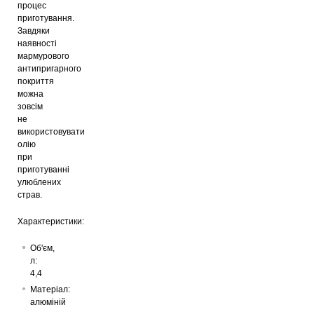
процес
приготування.
Завдяки
наявності
мармурового
антипригарного
покриття
можна
зовсім
не
використовувати
олію
при
приготуванні
улюблених
страв.
Характеристики:
Об'єм,
л:
4,4
Матеріал:
алюміній