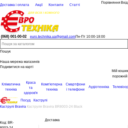
Порівняння
Вхід
Доставка і оплата
Акції
Контакти
Статті
(068)
001-00-02
euro.technika.ua@gmail.com
Пн-Пт 10:00-18:00
Пошук
Наша мережа магазинів
Подивитися на карті
Мій кошик
порожній
Краса
Кліматична
Комп'ютерна
Смартфони
Аудіотехніка
Телевізо
та
техніка
техніка
і телефони
здоров'я
Посуд
Каструлі
Каструлі Bravira
Каструля Bravira BR8003-24 Black
Доставка
Код:
BR-
8003-24