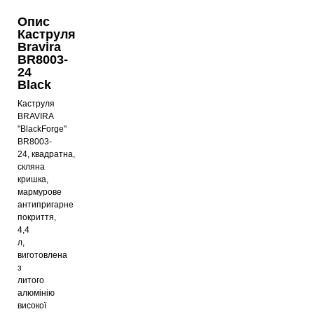
Опис
Каструля
Bravira
BR8003-
24
Black
Каструля
BRAVIRA
"BlackForge"
BR8003-
24,
квадратна,
скляна
кришка,
мармурове
антипригарне
покриття,
4,4
л,
виготовлена
​​з
литого
алюмінію
високої