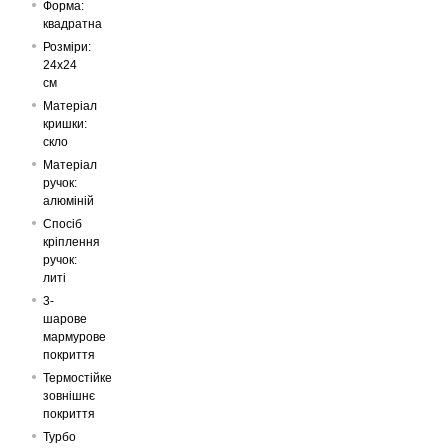
Форма:
квадратна
Розміри:
24х24
см
Матеріал
кришки:
скло
Матеріал
ручок:
алюміній
Спосіб
кріплення
ручок:
литі
3-
шарове
мармурове
покриття
Термостійке
зовнішнє
покриття
Турбо