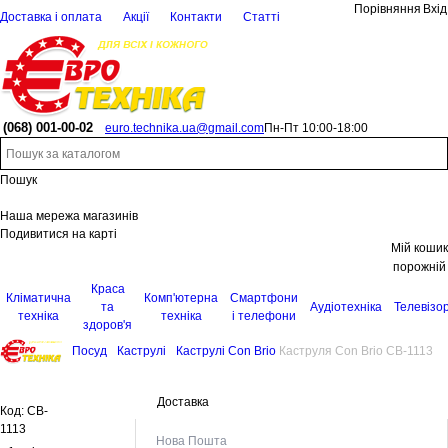
Порівняння
Вхід
Доставка і оплата
Акції
Контакти
Статті
(068)
001-00-02
euro.technika.ua@gmail.com
Пн-Пт 10:00-18:00
Пошук
Наша мережа магазинів
Подивитися на карті
Мій кошик
порожній
Краса
Кліматична
Комп'ютерна
Смартфони
та
Аудіотехніка
Телевізо
техніка
техніка
і телефони
здоров'я
Посуд
Каструлі
Каструлі Con Brio
Каструля Con Brio CB-1113
Доставка
Код:
CB-
1113
Нова Пошта