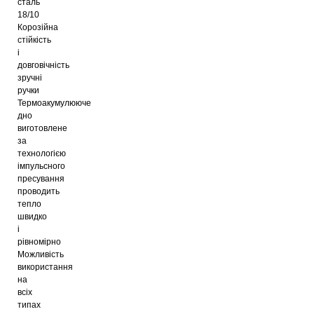
сталь
18/10
Корозійна
стійкість
і
довговічність
зручні
ручки
Термоакумулююче
дно
виготовлене
за
технологією
імпульсного
пресування
проводить
тепло
швидко
і
рівномірно
Можливість
використання
на
всіх
типах