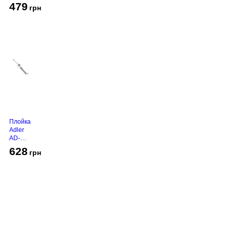
450
479
грн
Grey
Плойка
Adler
AD-
2116
628
грн