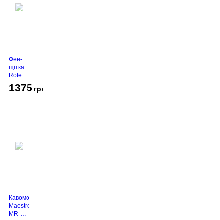
Фен-
щітка
Rotex
RHC-
1375
грн
490-T
Gold
Кавомолка
Maestro
MR-