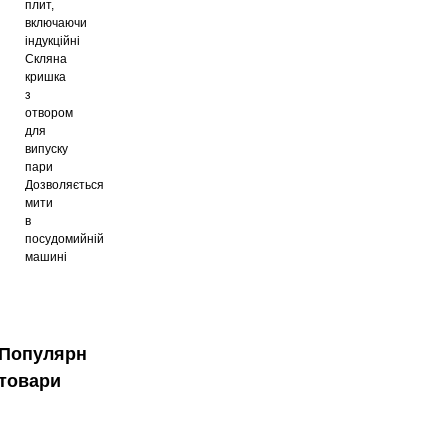
плит,
включаючи
індукційні
Скляна
кришка
з
отвором
для
випуску
пари
Дозволяється
мити
в
посудомийній
машині
Популярні
товари