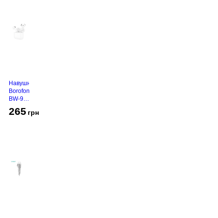
Навушники
Borofone
BW-94
White
265
грн