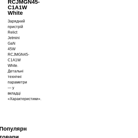
RCJMGN45-
C1A1W
White
Зарядний
пристрій
Relict
Jetmini
GaN
45W
RCJMGN45-
C1A1W
White.
Детальні
технічні
параметри
— у
вкладці
«Характеристики».
Популярні
товари