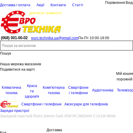
Порівняння
Вхід
Доставка і оплата
Акції
Контакти
Статті
(068)
001-00-02
euro.technika.ua@gmail.com
Пн-Пт 10:00-18:00
Пошук
Наша мережа магазинів
Подивитися на карті
Мій кошик
порожній
Краса
Кліматична
Комп'ютерна
Смартфони
Аудіотехніка
Телевізо
та
техніка
техніка
і телефони
здоров'я
Смартфони і телефони
Аксесуари для телефонів
Зарядні пристрої
Зарядний пристрій Relict Jetmini GaN 45W RCJMGN45-C1A1W White
Доставка
Код: