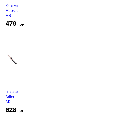
Кавомолка
Maestro
MR-
450
479
грн
Grey
Плойка
Adler
AD-
2116
628
грн