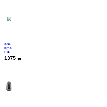
Фен-
щітка
Rotex
RHC-
1375
грн
490-T
Gold