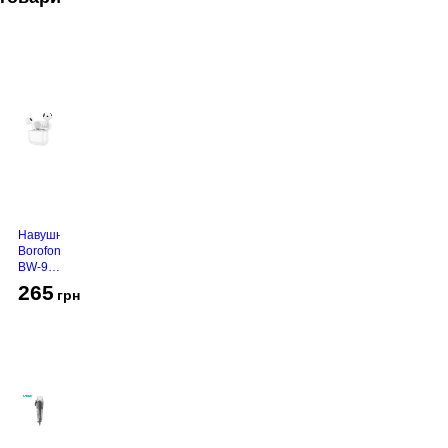
Навушники
Borofone
BW-94
White
265
грн