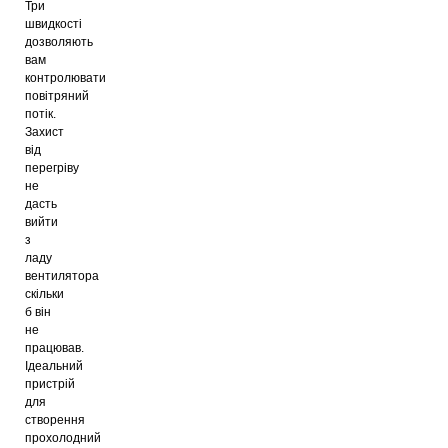
Три
швидкості
дозволяють
вам
контролювати
повітряний
потік.
Захист
від
перегріву
не
дасть
вийти
з
ладу
вентилятора
скільки
б він
не
працював.
Ідеальний
пристрій
для
створення
прохолодний