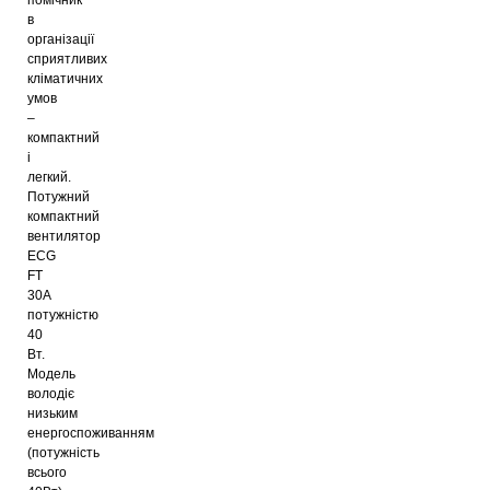
в
організації
сприятливих
кліматичних
умов
–
компактний
і
легкий.
Потужний
компактний
вентилятор
ECG
FT
30A
потужністю
40
Вт.
Модель
володіє
низьким
енергоспоживанням
(потужність
всього