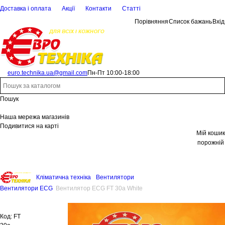
Доставка і оплата
Акції
Контакти
Статті
Порівняння
Список бажань
Вхід
euro.technika.ua@gmail.com
Пн-Пт 10:00-18:00
Пошук
Наша мережа магазинів
Подивитися на карті
Мій кошик
порожній
Кліматична техніка
Вентилятори
Вентилятори ECG
Вентилятор ECG FT 30a White
Код:
FT