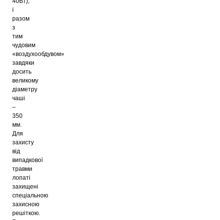
40Вт),
і
разом
з
тим
чудовим
«воздухообдувом»
завдяки
досить
великому
діаметру
чаші
–
350
мм.
Для
захисту
від
випадкової
травми
лопаті
захищені
спеціальною
захисною
решіткою.