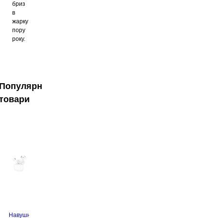
бриз
в
жарку
пору
року.
Популярні
товари
Навушники