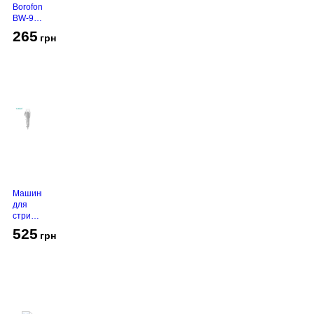
Borofone
BW-94
White
265
грн
Машинка
для
стрижки
VGR V-
525
грн
130
Grey