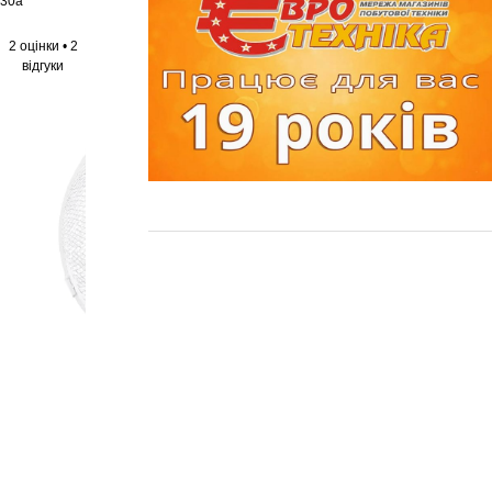
30a
2 оцінки
•
2
відгуки