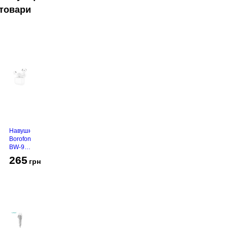
товари
Навушники
Borofone
BW-94
White
265
грн