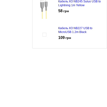
Кабель XO NB245 Suluo USB to
Lightning 1m Yellow
58
грн
Кабель XO NB227 USB to
MicroUSB 1.2m Black
109
грн
Кабель XO NB245 Suluo USB to
Lightning 1m Black
58
грн
Адаптер-перехідник XO NB256A
USB-A to Lightning White
135
грн