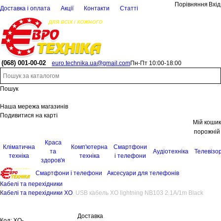
Порівняння
Вхід
Доставка і оплата
Акції
Контакти
Статті
(068)
001-00-02
euro.technika.ua@gmail.com
Пн-Пт 10:00-18:00
Пошук
Наша мережа магазинів
Подивитися на карті
Мій кошик
порожній
Краса
Кліматична
Комп'ютерна
Смартфони
та
Аудіотехніка
Телевізо
техніка
техніка
і телефони
здоров'я
Смартфони і телефони
Аксесуари для телефонів
Кабелі та перехідники
Кабелі та перехідники XO
USB кабель XO lightning NB103 2.1A/1m Black
Доставка
Код:
XO-