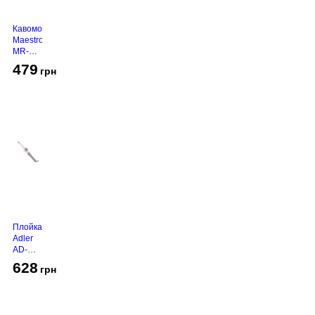
Кавомолка
Maestro
MR-
450
479
грн
Grey
Плойка
Adler
AD-
2116
628
грн