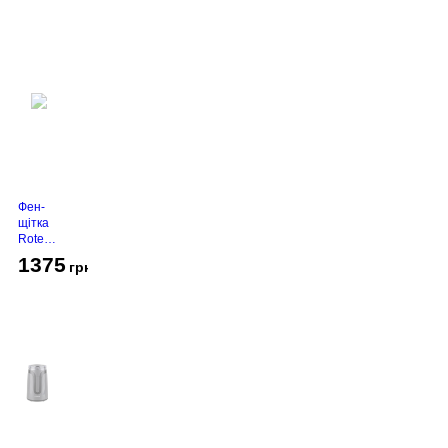
Фен-
щітка
Rotex
RHC-
1375
грн
490-T
Gold