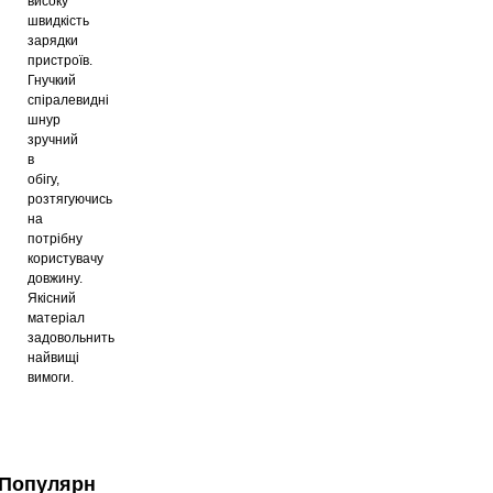
високу
Кабель XO NB-Q265B Type-C 60Вт
швидкість
1м White
зарядки
52
грн
пристроїв.
Гнучкий
спіралевидні
шнур
зручний
в
обігу,
розтягуючись
на
потрібну
користувачу
довжину.
Якісний
матеріал
задовольнить
найвищі
вимоги.
Популярні