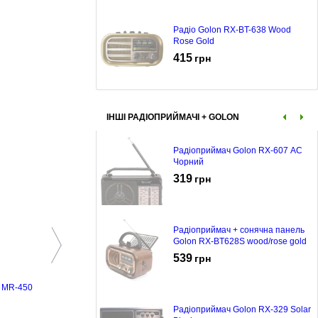
Радіо Golon RX-BT-638 Wood
Rose Gold
415
грн
ІНШІ РАДІОПРИЙМАЧІ + GOLON
Радіоприймач Golon RX-607 AC
Чорний
319
грн
Радіоприймач + сонячна панель
Golon RX-BT628S wood/rose gold
539
грн
o MR-450
Плойка Adler AD-2116
Радіоприймач Golon RX-329 Solar
628