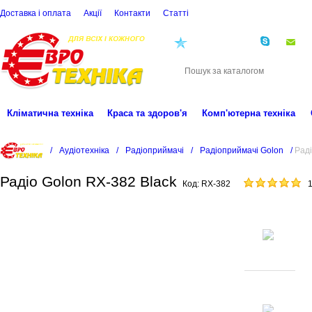
Доставка і оплата
Акції
Контакти
Статті
(068)
001-00-02
eu
Кліматична техніка
Краса та здоров'я
Комп'ютерна техніка
/
Аудіотехніка
/
Радіоприймачі
/
Радіоприймачі Golon
/
Раді
Радіо Golon RX-382 Black
Код:
RX-382