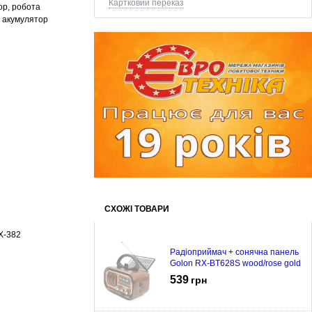
Картковий переказ
ор, робота
, акумулятор
СХОЖІ ТОВАРИ
X-382
Радіоприймач + сонячна панель
Golon RX-BT628S wood/rose gold
539
грн