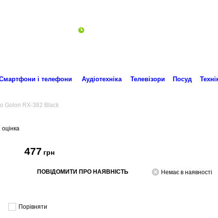
Пн-Пт 10:00-18:00
ro.technika.ua@gmail.com
Смартфони і телефони
Аудіотехніка
Телевізори
Посуд
Техні
о Golon RX-382 Black
1 оцінка
477
грн
ПОВІДОМИТИ ПРО НАЯВНІСТЬ
Немає в наявності
Порівняти