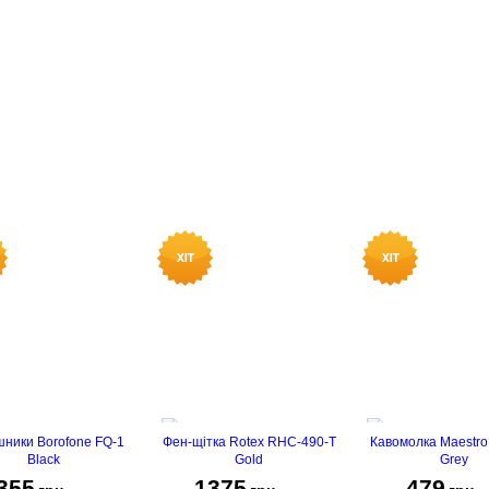
ники Borofone FQ-1
Фен-щітка Rotex RHC-490-T
Кавомолка Maestr
Black
Gold
Grey
355
1375
479