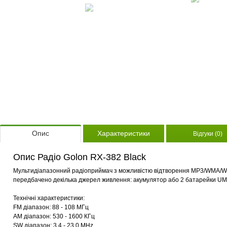
Опис
Характеристики
Відгуки (0)
Опис Радіо Golon RX-382 Black
Мультидіапазонний радіоприймач з можливістю відтворення MP3/WMA/W
передбачено декілька джерел живлення: акумулятор або 2 батарейки UM
Технічні характеристики:
FM діапазон: 88 - 108 МГц
AM діапазон: 530 - 1600 КГц
SW діапазон:
3,4 - 23.0 MHz