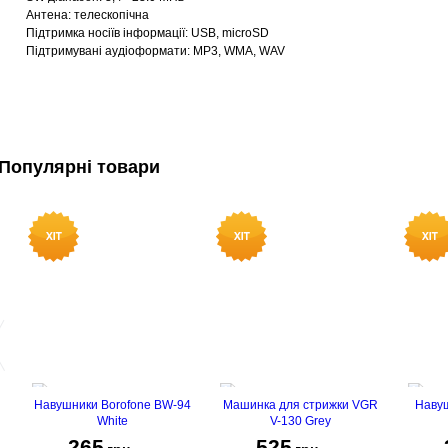
Антена: телескопічна
Підтримка носіїв інформації: USB, microSD
Підтримувані аудіоформати: MP3, WMA, WAV
Популярні товари
Навушники Borofone BW-94
Машинка для стрижки VGR
Навуш
White
V-130 Grey
265
525