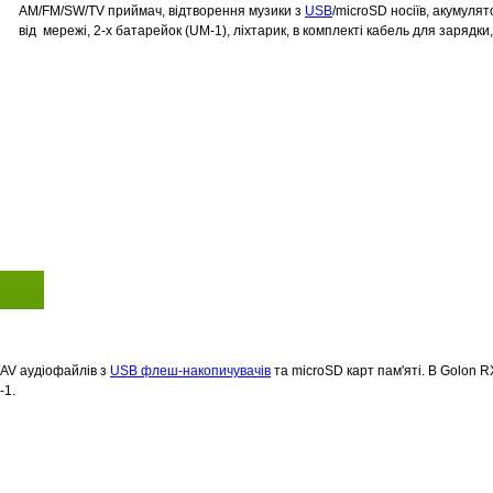
AM/FM/SW/TV приймач, відтворення музики з
USB
/microSD носіїв, акумулят
від мережі, 2-х батарейок (UM-1), ліхтарик, в комплекті кабель для зарядки
AV аудіофайлів з
USB флеш-накопичувачів
та microSD карт пам'яті. В Golon
R
-1.