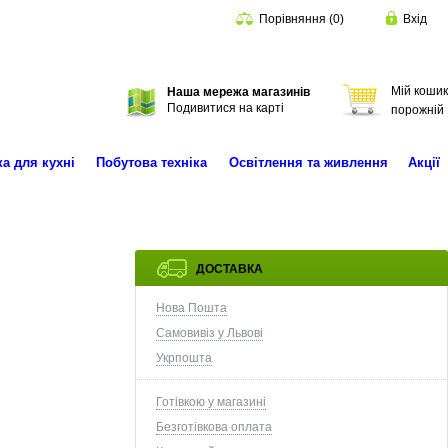
Порівняння
(
0
)
Вхід
Мій кошик
Наша мережа магазинів
Пошук
Подивитися на карті
порожній
ка для кухні
Побутова техніка
Освітлення та живлення
Акції
ДОСТАВКА
Нова Пошта
Самовивіз у Львові
Укрпошта
Готівкою у магазині
Безготівкова оплата