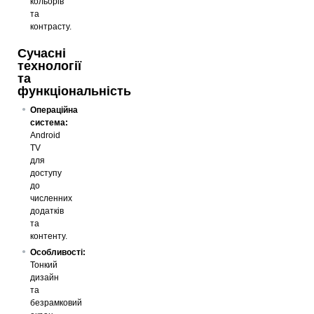
кольорів
та
контрасту.
Сучасні
технології
та
функціональність
Операційна
система:
Android
TV
для
доступу
до
численних
додатків
та
контенту.
Особливості:
Тонкий
дизайн
та
безрамковий