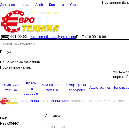
Порівняння
Вхід
Доставка і оплата
Акції
Контакти
Статті
(068)
001-00-02
euro.technika.ua@gmail.com
Пн-Пт 10:00-18:00
Пошук
Наша мережа магазинів
Подивитися на карті
Мій кошик
порожній
Краса
Кліматична
Комп'ютерна
Смартфони
Аудіотехніка
Телевізо
та
техніка
техніка
і телефони
здоров'я
Телевізори
Телевізори Haier
Телевізор Haier H32K85FFX Black
Доставка
Код:
H32K85FFX
Нова Пошта