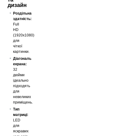
дизайн
Роздільна
здатність:
Full
HD
(1920x1080)
для
чіткої
картинки.
Діагональ
екрана:
32
дюйми
ідеально
підходять
для
невеликих
приміщень.
Тип
матриці:
LED
для
яскравих