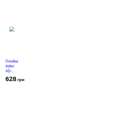
Плойка
Adler
AD-
2116
628
грн