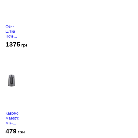
Фен-
щітка
Rotex
RHC-
1375
грн
490-T
Gold
Кавомолка
Maestro
MR-
450
479
грн
Grey