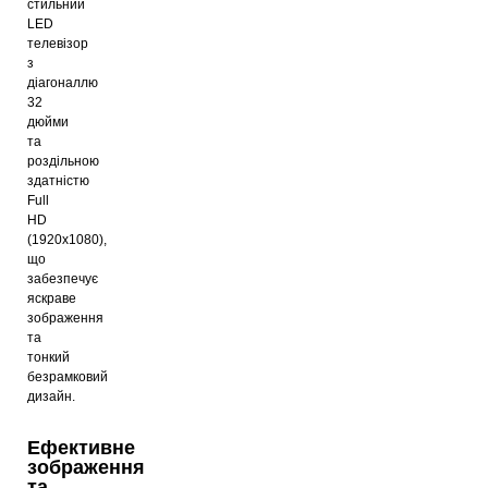
стильний
LED
телевізор
з
діагоналлю
32
дюйми
та
роздільною
здатністю
Full
HD
(1920x1080),
що
забезпечує
яскраве
зображення
та
тонкий
безрамковий
дизайн.
Ефективне
зображення
та