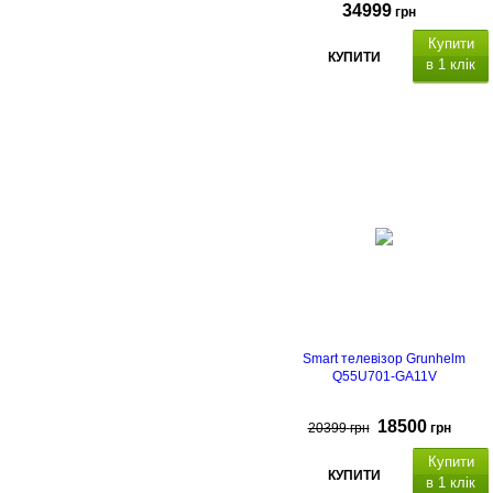
34999
грн
Купити
КУПИТИ
в 1 клік
Тип телевізора QLED
Smart TV.
налоговий, DVB-T2,
DVB-T, DVB-C.
Особливості: вбудована
підтримка Bluetooth, управлінн
голосом
Dolby Atmos
AV
, HDMI, Вхід антени
(RF-in), USB, LAN (Ethernet)
Smart телевізор Grunhelm
Q55U701-GA11V
18500
20399
грн
грн
Купити
КУПИТИ
в 1 клік