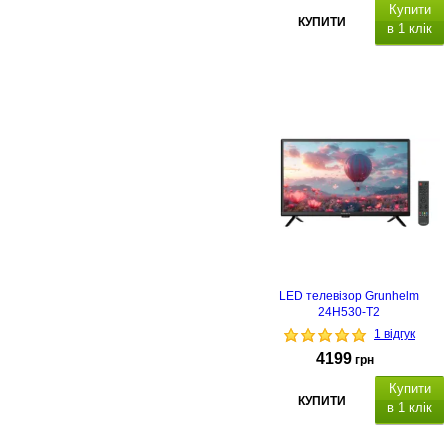
Купити
КУПИТИ
в 1 клік
отужність звуку 2х2 Вт
.
Настінне кріплення VESA:
200х200.
Гарантійний термін 24
місяці
.
LED телевізор Grunhelm
24H530-T2
1 відгук
4199
грн
Купити
КУПИТИ
в 1 клік