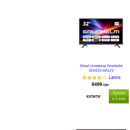
отужність звуку 2х2
Вт
,
інтерфейс:
USB,
EARphones,COAX,AV, HDMI2,
HDMI1 ,ANT
. Настінне кріплення
VESA: 100х100.
Гарантійний
термін 24 місяці
.
Smart телевізор Grunhelm
32H310-GA11V
1 відгук
6499
грн
Купити
КУПИТИ
в 1 клік
1366х768
Smart TV, WiFi та голосове
управління,