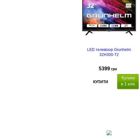
HDMI
USB
LAN,
AV,
Компонентний
,
CI+,
RF
ТВ
Тюнер:
ATV:100CH/DTV:
1000CH.
LED телевізор Grunhelm
32H300-T2
5399
грн
Купити
КУПИТИ
в 1 клік
отужність звуку 2х5 Вт
Dolb
Audio,
інтерфейс: 2-
HDMI
, 1-
USB
CI,
RF
. Настінне кріплення
VESA: 200х200.
Гарантійний