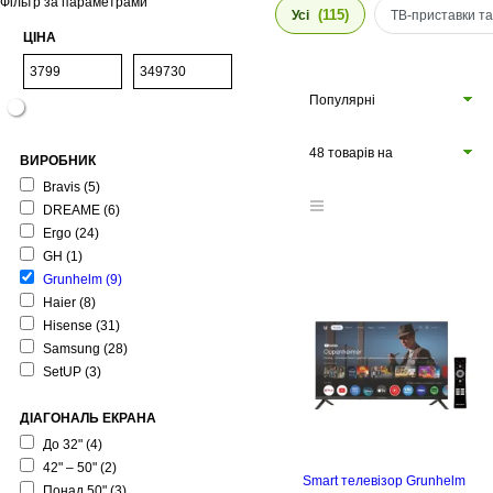
Фільтр за параметрами
(115)
Усі
ТВ-приставки т
ЦІНА
Популярні
48 товарів на
ВИРОБНИК
сторінці
Bravis
(5)
DREAME
(6)
Ergo
(24)
GH
(1)
Grunhelm
(9)
Haier
(8)
Hisense
(31)
Samsung
(28)
SetUP
(3)
ДІАГОНАЛЬ ЕКРАНА
До 32"
(4)
42" – 50"
(2)
Smart телевізор Grunhelm
Понад 50"
(3)