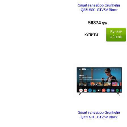
Smart телевізор Grunhelm
Q85U801-GTV5V Black
56874
грн
Купити
КУПИТИ
в 1 клік
Тип телевізора QLED
Smart TV.
налоговий, DVB-T2,
DVB-T, DVB-C.
Особливості: вбудована
підтримка Bluetooth, управлінн
голосом
Dolby Atmos
S/PDIF (цифровий), 3 x HDMI, Вхі
антени (RF-in), 2 x USB, LAN
Smart телевізор Grunhelm
(Ethernet)
Q75U701-GTV5V Black