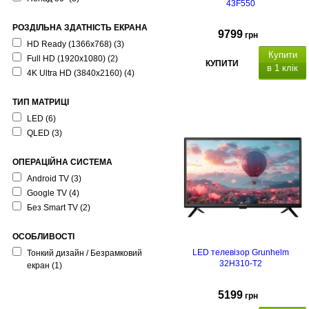
43F550
РОЗДІЛЬНА ЗДАТНІСТЬ ЕКРАНА
9799
грн
HD Ready (1366x768)
(3)
Купити
Full HD (1920x1080)
(2)
КУПИТИ
в 1 клік
4K Ultra HD (3840x2160)
(4)
ТИП МАТРИЦІ
LED
(6)
Google TV
QLED
(3)
ОПЕРАЦІЙНА СИСТЕМА
Android TV
(3)
Google TV
(4)
Без Smart TV
(2)
ОСОБЛИВОСТІ
LED телевізор Grunhelm
Тонкий дизайн / Безрамковий
32H310-T2
екран
(1)
5199
грн