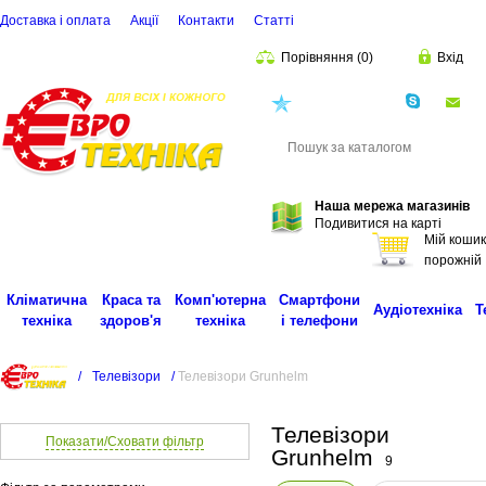
Доставка і оплата
Акції
Контакти
Статті
Порівняння
(
0
)
Вхід
(068)
001-00-02
eu
Пошук
Наша мережа магазинів
Подивитися на карті
Мій кошик
порожній
Кліматична
Краса та
Комп'ютерна
Смартфони
Аудіотехніка
Т
техніка
здоров'я
техніка
і телефони
/
Телевізори
/
Телевізори Grunhelm
Телевізори
Показати/Сховати фільтр
Grunhelm
9