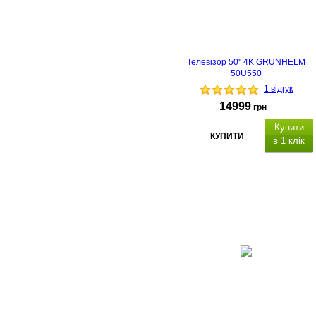
термін 24 місяці
.
Телевізор 50'' 4K GRUNHELM
50U550
1 відгук
14999
грн
Купити
КУПИТИ
в 1 клік