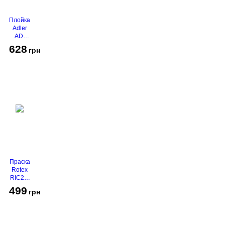
Плойка
Adler
AD-
2116
628
грн
Праска
Rotex
RIC21-
N
499
грн
Super
Glide