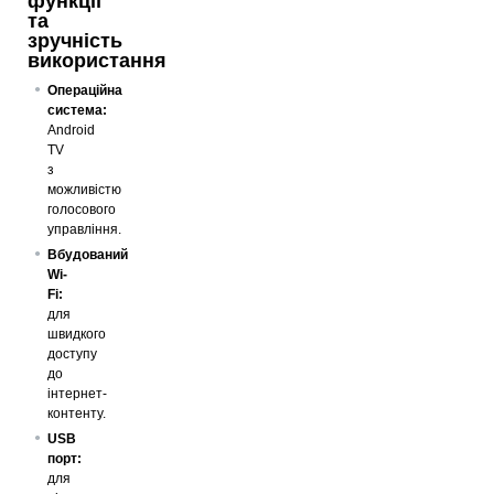
функції
та
зручність
використання
Операційна
система:
Android
TV
з
можливістю
голосового
управління.
Вбудований
Wi-
Fi:
для
швидкого
доступу
до
інтернет-
контенту.
USB
порт:
для