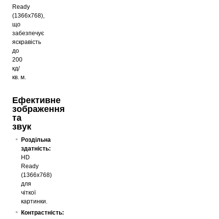
Ready
(1366x768),
що
забезпечує
яскравість
до
200
кд/
кв. м.
Ефективне
зображення
та
звук
Роздільна
здатність:
HD
Ready
(1366x768)
для
чіткої
картинки.
Контрастність: