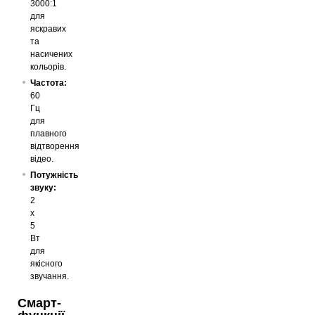
3000:1
для
яскравих
та
насичених
кольорів.
Частота:
60
Гц
для
плавного
відтворення
відео.
Потужність
звуку:
2
x
5
Вт
для
якісного
звучання.
Смарт-