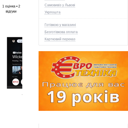
Самовивіз у Львові
1 оцінка
•
2
відгуки
Укрпошта
Готівкою у магазині
Безготівкова оплата
Картковий переказ
+4 ще фото ↓