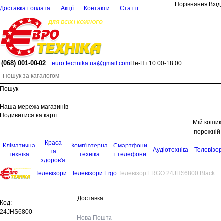
Порівняння
Вхід
Доставка і оплата
Акції
Контакти
Статті
(068)
001-00-02
euro.technika.ua@gmail.com
Пн-Пт 10:00-18:00
Пошук
Наша мережа магазинів
Подивитися на карті
Мій кошик
порожній
Краса
Кліматична
Комп'ютерна
Смартфони
Аудіотехніка
Телевізо
та
техніка
техніка
і телефони
здоров'я
Телевізори
Телевізори Ergo
Телевізор ERGO 24JHS6800 Black
Доставка
Код:
24JHS6800
Нова Пошта