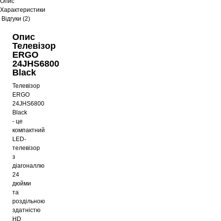
Опис
Характеристики
Відгуки (2)
Опис
Телевізор
ERGO
24JHS6800
Black
Телевізор
ERGO
24JHS6800
Black
- це
компактний
LED-
телевізор
з
діагоналлю
24
дюйми
та
роздільною
здатністю
HD