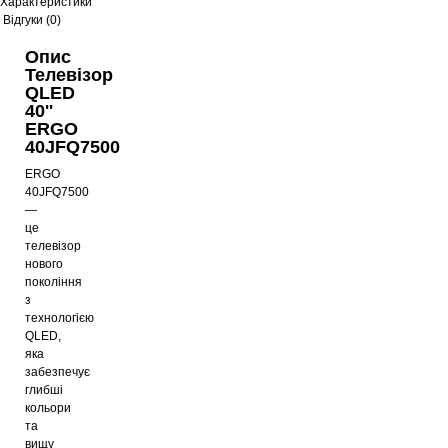
Характеристики
Відгуки (0)
Опис
Телевізор
QLED
40''
ERGO
40JFQ7500
ERGO
40JFQ7500
—
це
телевізор
нового
покоління
з
технологією
QLED,
яка
забезпечує
глибші
кольори
та
вищу