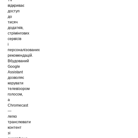
відкриває
доступ
до
тисяч
додатків,
стрімінгових
сервісів
і
персоналізованих
рекомендацій.
Вбудований
Google
Assistant
дозволяє
керувати
телевізором
голосом,
а
Chromecast
—
легко
транслювати
контент
зі