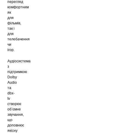
перегляд
комфортним
як
для
фільмів,
так і
для
телебачення
чи
ігор.
Аудіосистема
з
підтримкою
Dolby
Audio
та
dbx-
tv
створює
об’ємне
звучання,
що
доповнює
якісну