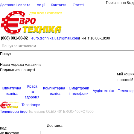
Порівняння
Вхід
Доставка і оплата
Акції
Контакти
Статті
(068)
001-00-02
euro.technika.ua@gmail.com
Пн-Пт 10:00-18:00
Пошук
Наша мережа магазинів
Подивитися на карті
Мій кошик
порожній
Краса
Кліматична
Комп'ютерна
Смартфони
Аудіотехніка
Телевізо
та
техніка
техніка
і телефони
здоров'я
Телевізори
Телевізори Ergo
Телевізор QLED 40'' ERGO 40JFQ7500
Доставка
Код:
40JFQ7500