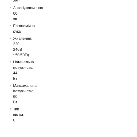
360°
Автовідключення:
60
хв
Ергономічна
рука
Живлення:
220-
240В
~50/60Гц
Номінальна
потужність:
44
Вт
Максимальна
потужність:
60
Вт
Тип
вилки:
C