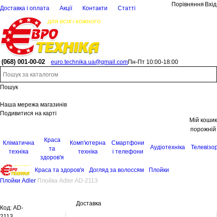
Порівняння
Вхід
Доставка і оплата
Акції
Контакти
Статті
(068)
001-00-02
euro.technika.ua@gmail.com
Пн-Пт 10:00-18:00
Пошук
Наша мережа магазинів
Подивитися на карті
Мій кошик
порожній
Краса
Кліматична
Комп'ютерна
Смартфони
Аудіотехніка
Телевізо
та
техніка
техніка
і телефони
здоров'я
Краса та здоров'я
Догляд за волоссям
Плойки
Плойки Adler
Плойка Adler AD-2113
Доставка
Код:
AD-
2113