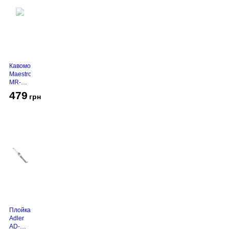
Кавомолка
Maestro
MR-
450
479
грн
Grey
Плойка
Adler
AD-