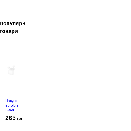
Популярні
товари
Навушники
Borofone
BW-94
White
265
грн