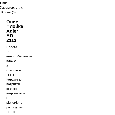
Опис
Характеристики
Відгуки (0)
Опис
Плойка
Adler
AD-
2113
Проста
та
енергозберігаюча
плойка,
з
класичною
лінією.
Керамічне
покриття
швидко
нагрівається
і
рівномірно
розподіляє
тепло,