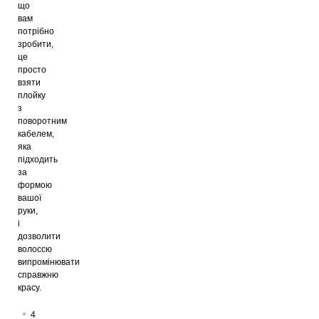
що
вам
потрібно
зробити,
це
просто
взяти
плойку
з
поворотним
кабелем,
яка
підходить
за
формою
вашої
руки,
і
дозволити
волоссю
випромінювати
справжню
красу.
4