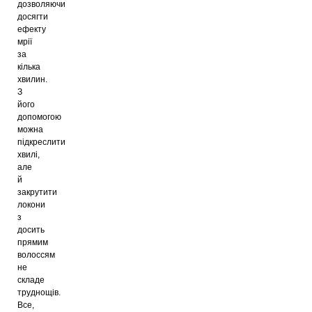
дозволяючи
досягти
ефекту
мрії
за
кілька
хвилин.
З
його
допомогою
можна
підкреслити
хвилі,
але
й
закрутити
локони
з
досить
прямим
волоссям
не
складе
труднощів.
Все,