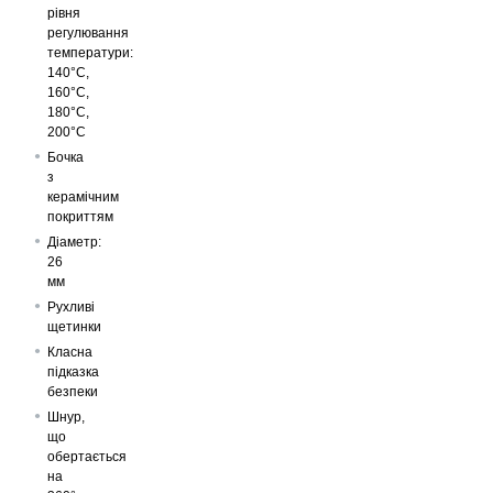
рівня
регулювання
температури:
140°C,
160°C,
180°C,
200°C
Бочка
з
керамічним
покриттям
Діаметр:
26
мм
Рухливі
щетинки
Класна
підказка
безпеки
Шнур,
що
обертається
на