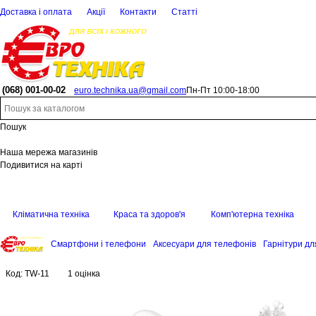
Доставка і оплата
Акції
Контакти
Статті
(068)
001-00-02
euro.technika.ua@gmail.com
Пн-Пт 10:00-18:00
Пошук
Наша мережа магазинів
Подивитися на карті
Кліматична техніка
Краса та здоров'я
Комп'ютерна техніка
Смартфони і телефони
Аксесуари для телефонів
Гарнітури дл
Код:
TW-11
1 оцінка