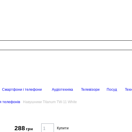
Смартфони і телефони
Аудіотехніка
Телевізори
Посуд
Техн
я телефонів
Навушники Titanum TW-11 White
288
Купити
грн