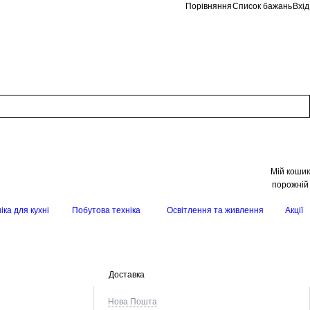
Порівняння
Список бажань
Вхід
Мій кошик
порожній
іка для кухні
Побутова техніка
Освітлення та живлення
Акції
Доставка
Нова Пошта