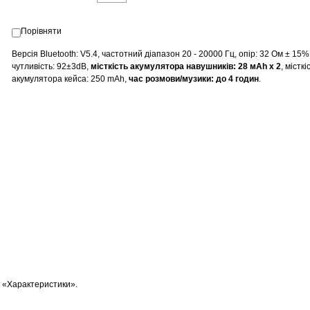
Порівняти
Версія Bluetooth: V5.4, частотний діапазон 20 - 20000 Гц, опір:
32 Ом ± 15%
чутливість
:
92±3dB,
місткість акумулятора навушників: 28 мАh х 2
, місткі
акумулятора кейса: 250 mAh,
час розмови/музики: до 4 годин
.
і «Характеристики».