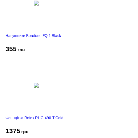
Навушники Borofone FQ-1 Black
355
грн
Фен-щітка Rotex RHC-490-T Gold
1375
грн