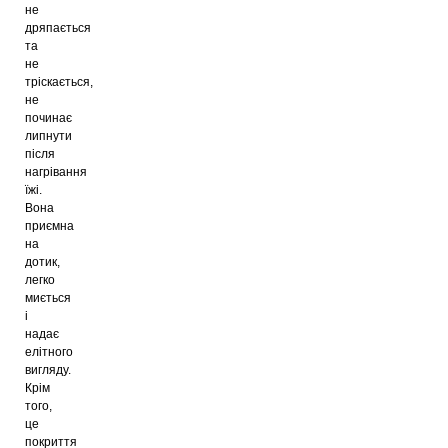
не
дряпається
та
не
тріскається,
не
починає
липнути
після
нагрівання
їжі.
Вона
приємна
на
дотик,
легко
миється
і
надає
елітного
вигляду.
Крім
того,
це
покриття