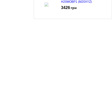
H20MOBP1 (M20XYZ)
3426
грн
Мікрохвильова піч Hisense
H20MOMSS4H (C20PXP)
3982
грн
Мікрохвильова піч Hisense
H23MOBSD2H4
5281
грн
Мікрохвильова піч Hisense
H23MOBP2H4
4261
грн
Мікрохвильова піч Hisense