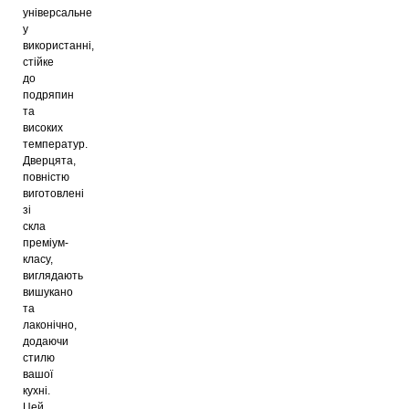
універсальне
у
використанні,
стійке
до
подряпин
та
високих
температур.
Дверцята,
повністю
виготовлені
зі
скла
преміум-
класу,
виглядають
вишукано
та
лаконічно,
додаючи
стилю
вашої
кухні.
Цей