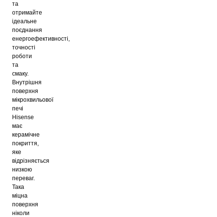
та
отримайте
ідеальне
поєднання
енергоефективності,
точності
роботи
та
смаку.
Внутрішня
поверхня
мікрохвильової
печі
Hisense
має
керамічне
покриття,
яке
відрізняється
низкою
переваг.
Така
міцна
поверхня
ніколи