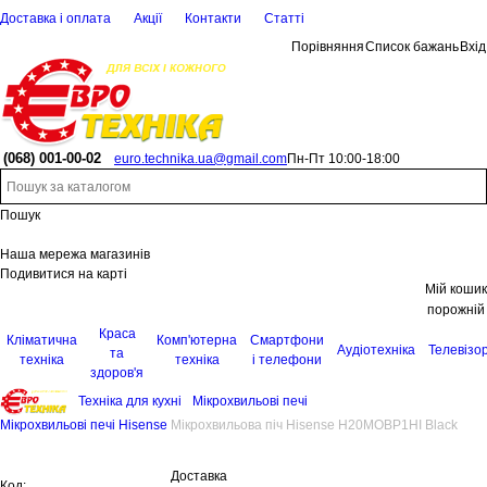
Доставка і оплата
Акції
Контакти
Статті
Порівняння
Список бажань
Вхід
(068)
001-00-02
euro.technika.ua@gmail.com
Пн-Пт 10:00-18:00
Пошук
Наша мережа магазинів
Подивитися на карті
Мій кошик
порожній
Краса
Кліматична
Комп'ютерна
Смартфони
Аудіотехніка
Телевізо
та
техніка
техніка
і телефони
здоров'я
Техніка для кухні
Мікрохвильові печі
Мікрохвильові печі Hisense
Мікрохвильова піч Hisense H20MOBP1HI Black
Доставка
Код: