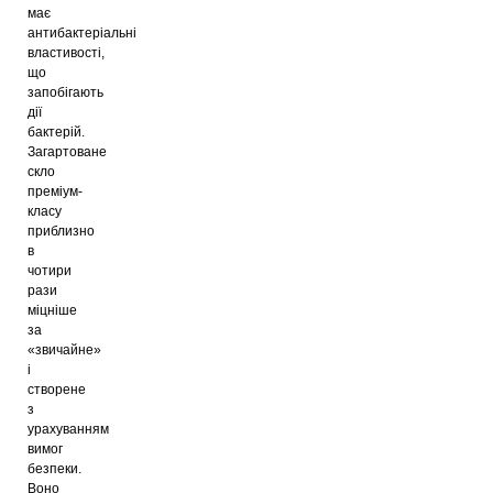
має
антибактеріальні
властивості,
що
запобігають
дії
бактерій.
Загартоване
скло
преміум-
класу
приблизно
в
чотири
рази
міцніше
за
«звичайне»
і
створене
з
урахуванням
вимог
безпеки.
Воно