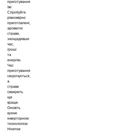
приготування
їжі.
Спробуйте
рівномірно
приготовлені,
ароматні
страви,
заощадивши
час,
гроші
та
енергію.
Час
приготування
скорочується,
а
страви
смакують
ще
краще.
Оновіть
кухню
інверторною
технологією
Hisense