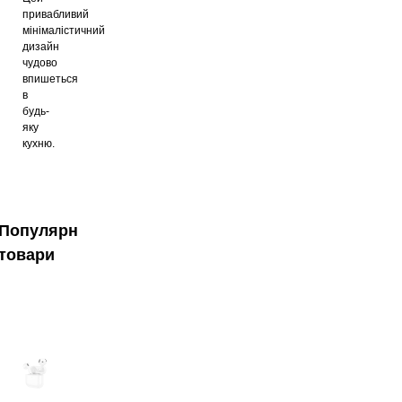
привабливий
мінімалістичний
дизайн
чудово
впишеться
в
будь-
яку
кухню.
Популярні
товари