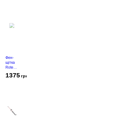
Фен-
щітка
Rotex
RHC-
1375
грн
490-T
Gold