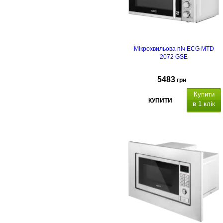
Мікрохвильова піч ECG MTD
2072 GSE
5483
грн
Купити
КУПИТИ
в 1 клік