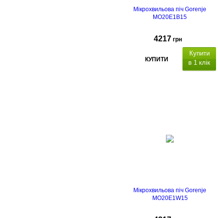
Мікрохвильова піч Gorenje
MO20E1B15
4217
грн
Купити
КУПИТИ
в 1 клік
Мікрохвильова піч Gorenje
MO20E1W15