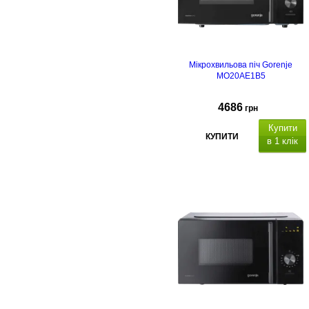
Мікрохвильова піч Gorenje
MO20AE1B5
4686
грн
Купити
КУПИТИ
в 1 клік