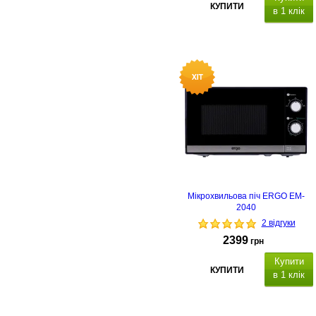
КУПИТИ
в 1 клік
Мікрохвильова піч ERGO EM-
2040
2 відгуки
2399
грн
Купити
КУПИТИ
в 1 клік