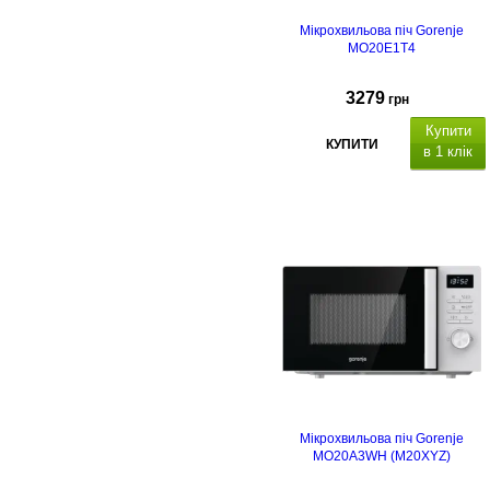
Мікрохвильова піч Gorenje
MO20E1T4
3279
грн
Купити
КУПИТИ
в 1 клік
Мікрохвильова піч Gorenje
MO20A3WH (M20XYZ)