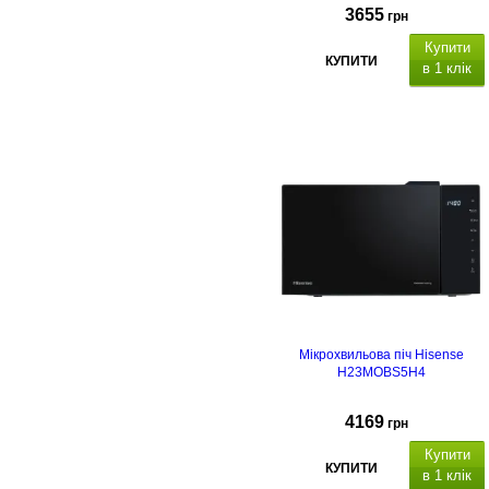
3655
грн
Купити
КУПИТИ
в 1 клік
Мікрохвильова піч Hisense
H23MOBS5H4
4169
грн
Купити
КУПИТИ
в 1 клік