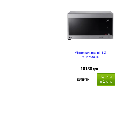
Мікрохвильова піч LG
MH6595CIS
10138
грн
Купити
КУПИТИ
в 1 клік