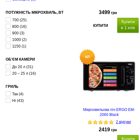
3499
ПОТУЖНІСТЬ МІКРОХВИЛЬ, ВТ
грн
700
(25)
Купити
КУПИТИ
800
(16)
в 1 клік
900
(3)
1000
(2)
1150
(1)
ОБ'ЄМ КАМЕРИ
До 20 л
(31)
20 – 25 л
(16)
ГРИЛЬ
Так
(4)
Ні
(43)
Мікрохвильова піч ERGO EM-
2060 Black
2 відгуки
2419
грн
Купити