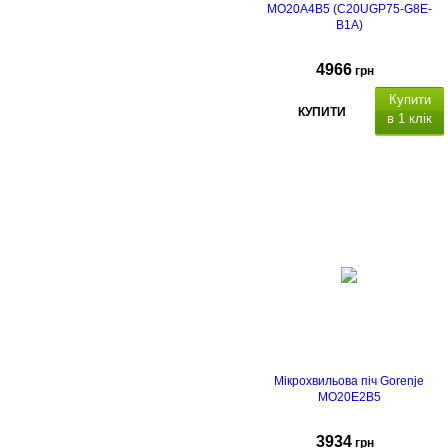
MO20A4B5 (C20UGP75-G8E-
B1A)
4966
грн
Купити
КУПИТИ
в 1 клік
Мікрохвильова піч Gorenje
MO20E2B5
3934
грн