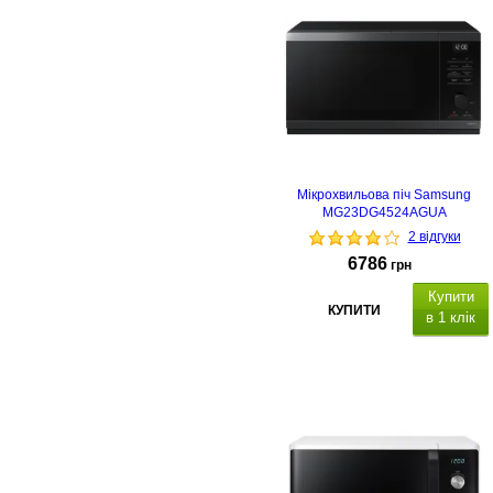
Мікрохвильова піч Samsung
MG23DG4524AGUA
2 відгуки
6786
грн
Купити
КУПИТИ
в 1 клік