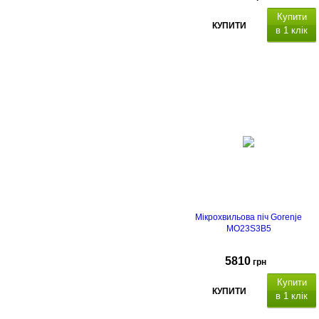
Купити
КУПИТИ
в 1 клік
Мікрохвильова піч Gorenje
MO23S3B5
5810
грн
Купити
КУПИТИ
в 1 клік