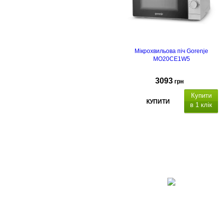
Мікрохвильова піч Gorenje
MO20CE1W5
3093
грн
Купити
КУПИТИ
в 1 клік