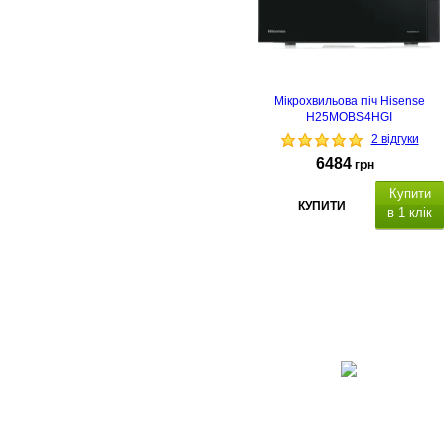
Мікрохвильова піч Hisense
H25MOBS4HGI
2 відгуки
6484
грн
Купити
КУПИТИ
в 1 клік