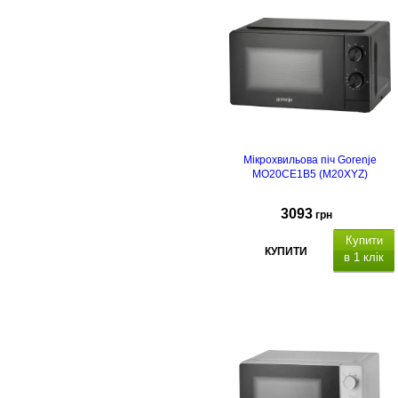
Мікрохвильова піч Gorenje
MO20CE1B5 (M20XYZ)
3093
грн
Купити
КУПИТИ
в 1 клік