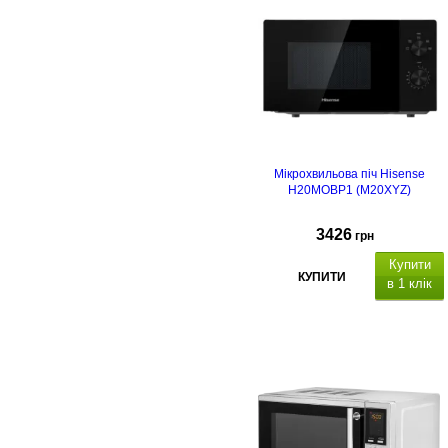
Мікрохвильова піч Hisense
H20MOBP1 (M20XYZ)
3426
грн
Купити
КУПИТИ
в 1 клік