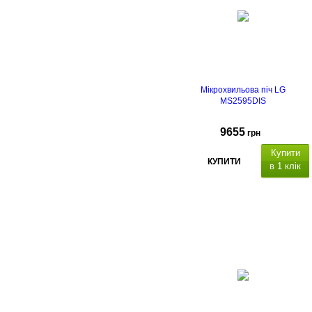
Мікрохвильова піч LG
MS2595DIS
9655
грн
Купити
КУПИТИ
в 1 клік