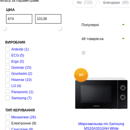
Фільтр за параметрами
(722)
(80)
Усі
Блендери
ЦІНА
Популярні
48 товарів на
ВИРОБНИК
сторінці
Ardesto
(1)
ECG
(5)
Ergo
(5)
Gorenje
(15)
Grunhelm
(2)
Hisense
(10)
LG
(4)
Panasonic
(1)
Samsung
(7)
ТИП КЕРУВАННЯ
Механічне
(26)
Електронне
(9)
Мікрохвильова піч Samsung
MS20A3010AH White
Сенсорне
(9)