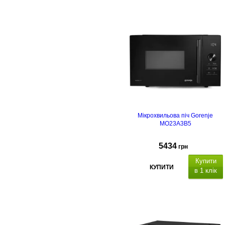
Мікрохвильова піч Gorenje
MO23A3B5
5434
грн
Купити
КУПИТИ
в 1 клік