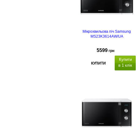
Мікрохвильова піч Samsung
MS23K3614AW/UA
5599
грн
Купити
КУПИТИ
в 1 клік
Тип НВЧ
Тип
відкриття дверцят
Тип
керування