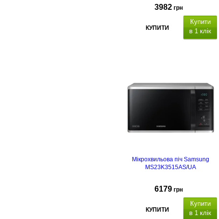
3982
грн
Купити
КУПИТИ
в 1 клік
Мікрохвильова піч Samsung
MS23K3515AS/UA
6179
грн
Купити
КУПИТИ
в 1 клік