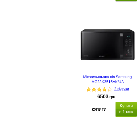
Мікрохвильова піч Samsung
MG23K3515AK/UA
2 відгуки
6503
грн
Купити
КУПИТИ
в 1 клік