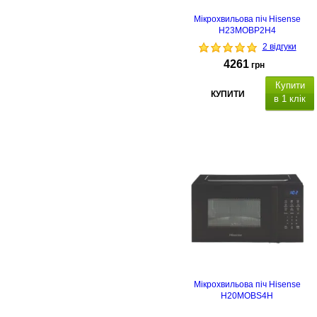
Мікрохвильова піч Hisense
H23MOBP2H4
2 відгуки
4261
грн
Купити
КУПИТИ
в 1 клік
Мікрохвильова піч Hisense
H20MOBS4H