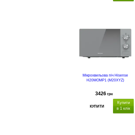
Мікрохвильова піч Hisense
H20MOMP1 (M20XYZ)
3426
грн
Купити
КУПИТИ
в 1 клік