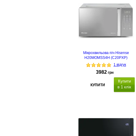
Мікрохвильова піч Hisense
H20MOMSS4H (C20PXP)
1 відгук
3982
грн
Купити
КУПИТИ
в 1 клік