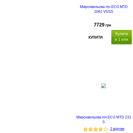
Мікрохвильова піч ECG MTD
2081 VGSS
7729
грн
Купити
КУПИТИ
в 1 клік
Мікрохвильова піч ECG MTD 231
S
2 відгуки