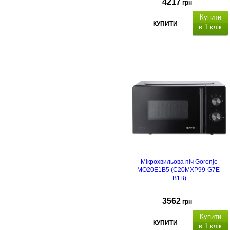
4217
грн
Купити
КУПИТИ
в 1 клік
Мікрохвильова піч Gorenje
MO20E1B5 (C20MXP99-G7E-
B1B)
3562
грн
Купити
КУПИТИ
в 1 клік