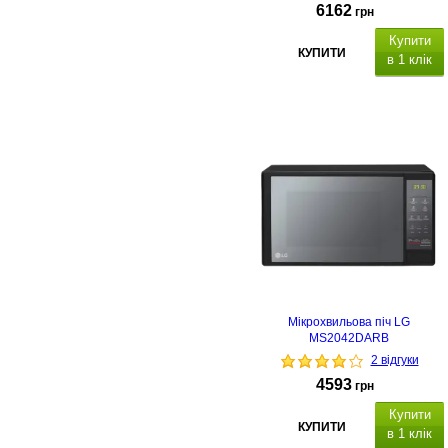
6162
грн
Купити
КУПИТИ
в 1 клік
Мікрохвильова піч LG
MS2042DARB
2 відгуки
4593
грн
Купити
КУПИТИ
в 1 клік