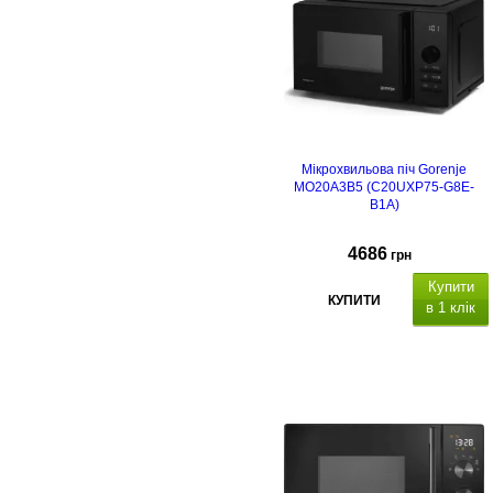
Мікрохвильова піч Gorenje
MO20A3B5 (C20UXP75-G8E-
B1A)
4686
грн
Купити
КУПИТИ
в 1 клік