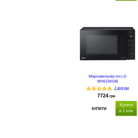
Мікрохвильова піч LG
MH6336GIB
2 відгуки
7724
грн
Купити
КУПИТИ
в 1 клік