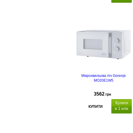
Мікрохвильова піч Gorenje
MO20E1W5
3562
грн
Купити
КУПИТИ
в 1 клік