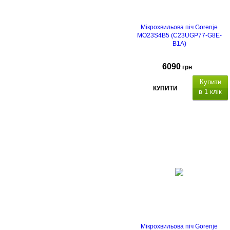
Мікрохвильова піч Gorenje
MO23S4B5 (C23UGP77-G8E-
B1A)
6090
грн
Купити
КУПИТИ
в 1 клік
Мікрохвильова піч Gorenje