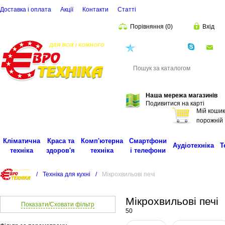
Доставка і оплата
Акції
Контакти
Статті
Порівняння
(
0
)
Вхід
(068)
001-00-02
eu
Пошук
Наша мережа магазинів
Подивитися на карті
Мій кошик
порожній
Кліматична
Краса та
Комп'ютерна
Смартфони
Аудіотехніка
Т
техніка
здоров'я
техніка
і телефони
/
Техніка для кухні
/
Мікрохвильові печі
Мікрохвильові печі
Показати/Сховати фільтр
50