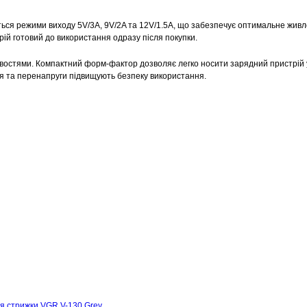
ься режими виходу 5V/3A, 9V/2A та 12V/1.5A, що забезпечує оптимальне жив
трій готовий до використання одразу після покупки.
ивостями. Компактний форм-фактор дозволяє легко носити зарядний пристрій 
ння та перенапруги підвищують безпеку використання.
я стрижки VGR V-130 Grey