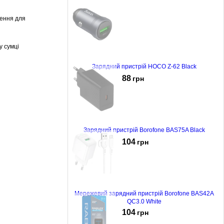
лення для
у сумці
Зарядний пристрій HOCO Z-62 Black
88
грн
Зарядний пристрій Borofone BAS75A Black
104
грн
Мережевий зарядний пристрій Borofone BAS42A
QC3.0 White
104
грн