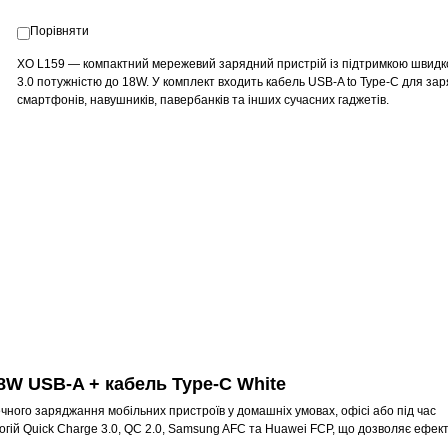
Порівняти
XO L159 — компактний мережевий зарядний пристрій із підтримкою швидк
3.0 потужністю до 18W. У комплект входить кабель USB-A to Type-C для за
смартфонів, навушників, павербанків та інших сучасних гаджетів.
8W USB-A + кабель Type-C White
ного заряджання мобільних пристроїв у домашніх умовах, офісі або під час
ій Quick Charge 3.0, QC 2.0, Samsung AFC та Huawei FCP, що дозволяє ефек