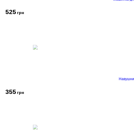
525
грн
Навушник
355
грн