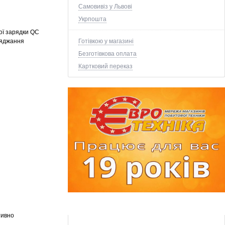
Самовивіз у Львові
Укрпошта
ої зарядки QC
Готівкою у магазині
ряджання
Безготівкова оплата
Картковий переказ
тивно