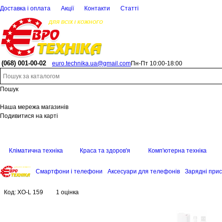
Доставка і оплата
Акції
Контакти
Статті
(068)
001-00-02
euro.technika.ua@gmail.com
Пн-Пт 10:00-18:00
Пошук
Наша мережа магазинів
Подивитися на карті
Кліматична техніка
Краса та здоров'я
Комп'ютерна техніка
Смартфони і телефони
Аксесуари для телефонів
Зарядні прис
Код:
XO-L 159
1 оцінка