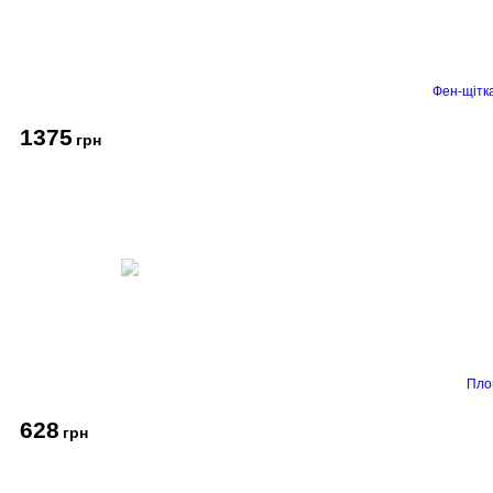
Фен-щітк
1375
грн
Пло
628
грн