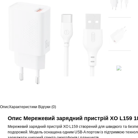
Опис
Характеристики
Відгуки (0)
Опис Мережевий зарядний пристрій XO L159 1
Мережевий зарядний пристрій XO L159 створений для швидкого та безпеч
подорожей. Модель оснащена одним USB-A портом із підтримкою технолог
заряджати широкий спектр смартфонів і планшетів.