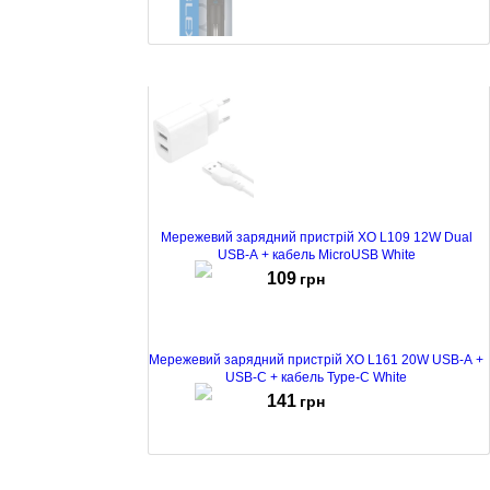
Зарядний пристрій для акумуляторів Rablex RB413
Black
85
грн
Мережевий зарядний пристрій XO L109 12W Dual
USB-A + кабель MicroUSB White
109
грн
Мережевий зарядний пристрій XO L161 20W USB-A +
USB-C + кабель Type-C White
141
грн
Мережевий зарядний пристрій XO L163 30W USB +