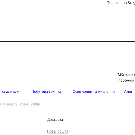
Порівняння
Вхід
Мій кошик
порожній
іка для кухні
Побутова техніка
Освітлення та живлення
Акції
 + кабель Type-C White
Доставка
Нова Пошта