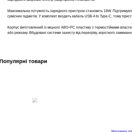
Максимальна потужність зарядного пристрою становить 18W. Підтримуют
сумісних гаджетів. У комплект входить кабель USB-A to Type-C, тому прис
Корпус виготовлений із міцного ABS+PC пластику з термостійкими власт
або рюкзаку. Вбудовані системи захисту від перегріву, короткого замика
Популярні товари
Машинка дл