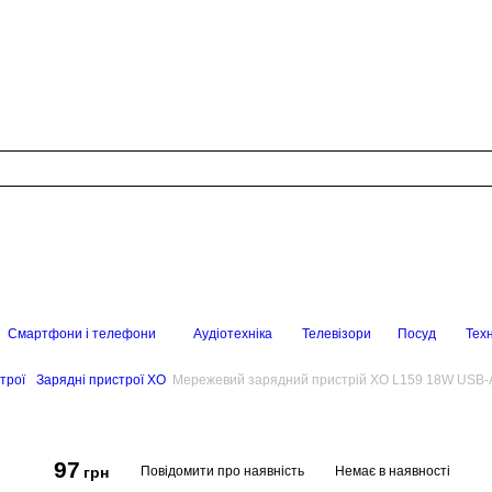
Смартфони і телефони
Аудіотехніка
Телевізори
Посуд
Техн
трої
Зарядні пристрої XO
Мережевий зарядний пристрій XO L159 18W USB-A
97
Повідомити про наявність
Немає в наявності
грн