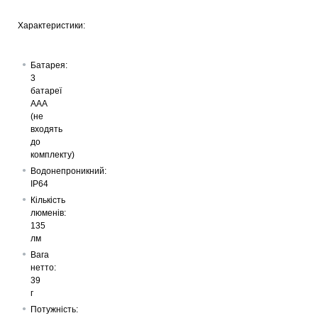
Характеристики:
Батарея:
3
батареї
ААА
(не
входять
до
комплекту)
Водонепроникний:
IP64
Кількість
люменів:
135
лм
Вага
нетто:
39
г
Потужність: