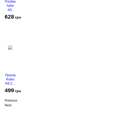
Плойка
Adler
AD-
2116
628
грн
Праска
Rotex
RIC21-
N
499
грн
Super
Glide
Previous
Next