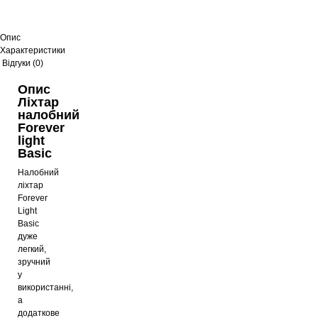
Опис
Характеристики
Відгуки (0)
Опис
Ліхтар
налобний
Forever
light
Basic
Налобний
ліхтар
Forever
Light
Basic
дуже
легкий,
зручний
у
використанні,
а
додаткове