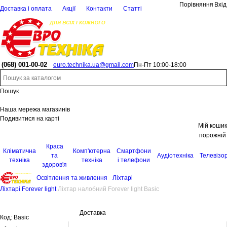
Порівняння
Вхід
Доставка і оплата
Акції
Контакти
Статті
(068)
001-00-02
euro.technika.ua@gmail.com
Пн-Пт 10:00-18:00
Пошук
Наша мережа магазинів
Подивитися на карті
Мій кошик
порожній
Краса
Кліматична
Комп'ютерна
Смартфони
та
Аудіотехніка
Телевізо
техніка
техніка
і телефони
здоров'я
Освітлення та живлення
Ліхтарі
Ліхтарі Forever light
Ліхтар налобний Forever light Basic
Доставка
Код:
Basic