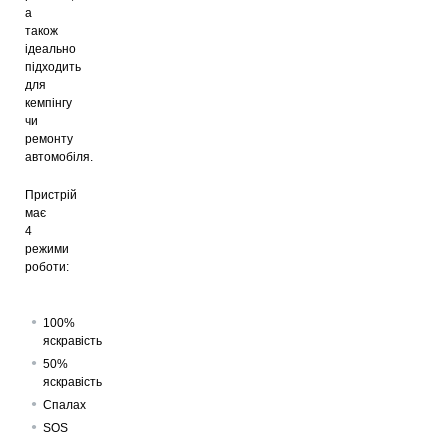
а
також
ідеально
підходить
для
кемпінгу
чи
ремонту
автомобіля.
Пристрій
має
4
режими
роботи:
100%
яскравість
50%
яскравість
Спалах
SOS