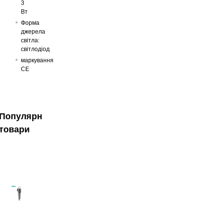
3
Вт
Форма
джерела
світла:
світлодіод
маркування
CE
Популярні
товари