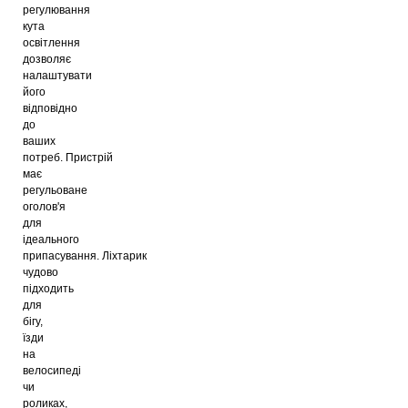
регулювання
кута
освітлення
дозволяє
налаштувати
його
відповідно
до
ваших
потреб. Пристрій
має
регульоване
оголов'я
для
ідеального
припасування. Ліхтарик
чудово
підходить
для
бігу,
їзди
на
велосипеді
чи
роликах,