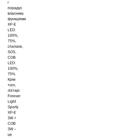
і
порадує
власника
функціями
XP-E
LED:
100%,
75%,
спалахи,
SOS,
COB
LED:
100%,
75%.
Крім
того,
ліхтарі
Forever
Light
Sporty
XP-E
3W +
COB
3W –
це