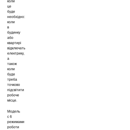
коли
це
буде
необхідно:
коли
в
будинку
або
квартирі
відключать
електрику,
а
також
коли
буде
треба
точково
підсвітити
робоче
місце.
Модель
с 6
режимами
роботи