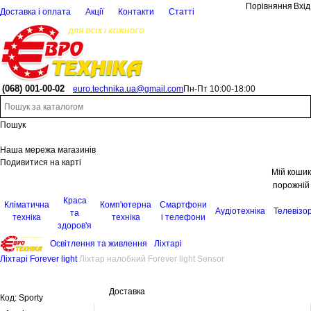
Порівняння
Вхід
Доставка і оплата
Акції
Контакти
Статті
(068)
001-00-02
euro.technika.ua@gmail.com
Пн-Пт 10:00-18:00
Пошук
Наша мережа магазинів
Подивитися на карті
Мій кошик
порожній
Краса
Кліматична
Комп'ютерна
Смартфони
Аудіотехніка
Телевізо
та
техніка
техніка
і телефони
здоров'я
Освітлення та живлення
Ліхтарі
Ліхтарі Forever light
Ліхтар налобний Forever light Sensor
Доставка
Код:
Sporty