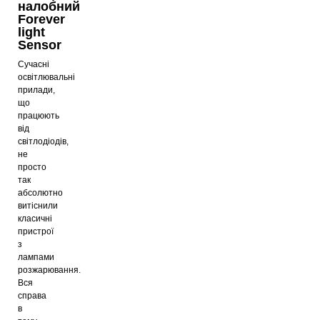
налобний
Forever
light
Sensor
Сучасні
освітлювальні
прилади,
що
працюють
від
світлодіодів,
не
просто
так
абсолютно
витіснили
класичні
пристрої
з
лампами
розжарювання.
Вся
справа
в