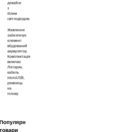
девайси
з
білим
світлодіодом.
Живлення
забезпечує
елемент
вбудований
акумулятор.
Комплектація
включає
Ліхтарик,
кабель
microUSB,
ремінець
на
голову.
Популярні
товари