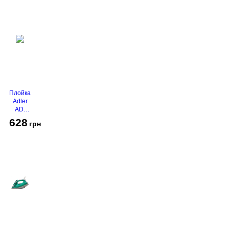
Плойка
Adler
AD-
2116
628
грн