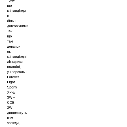
тому,
що
світлодіоди
є
більш
довговічними.
Так
що
такі
девайси,
як
світлодіодні
ліхтарики
налобні,
універсальні
Forever
Light
Sporty
XP-E
3W +
COB
3W
допоможуть
вам
завжди,