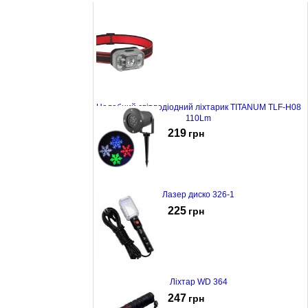
Налобний світлодіодний ліхтарик TITANUM TLF-H08
110Lm
219
грн
Лазер диско 326-1
225
грн
Ліхтар WD 364
247
грн