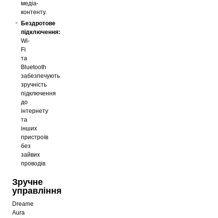
медіа-
контенту.
Бездротове
підключення:
Wi-
Fi
та
Bluetooth
забезпечують
зручність
підключення
до
інтернету
та
інших
пристроїв
без
зайвих
проводів.
Зручне
управління
Dreame
Aura