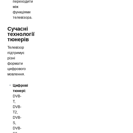
переходити
між
функціями
телевізора.
Сучасні
технології
тюнерів
Телевізор
підтримує
різні
формати
цифрового
мовлення.
Цифрові
тюнері:
DVB-
T,
DVB-
T2,
DVB-
S,
DVB-