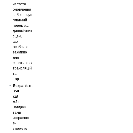
частота
оновлення
забезпечує
плавний
перегляд
динамічних
сцен,
що
особливо
важливо
для
спортивних
трансляцій
та
ігор.
Яскравість
350
кд/
м2:
Завдяки
такій
яскравості,
ви
зможете