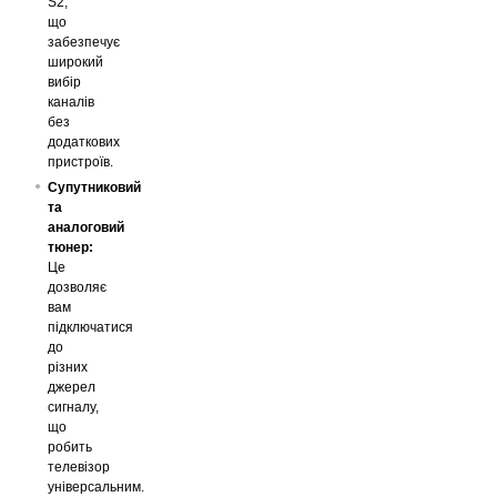
S2,
що
забезпечує
широкий
вибір
каналів
без
додаткових
пристроїв.
Супутниковий
та
аналоговий
тюнер:
Це
дозволяє
вам
підключатися
до
різних
джерел
сигналу,
що
робить
телевізор
універсальним.