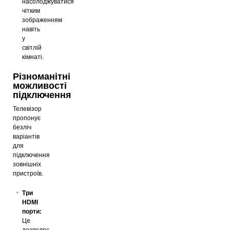
насолоджуватися
чітким
зображенням
навіть
у
світлій
кімнаті.
Різноманітні
можливості
підключення
Телевізор
пропонує
безліч
варіантів
для
підключення
зовнішніх
пристроїв.
Три
HDMI
порти:
Це
дозволяє