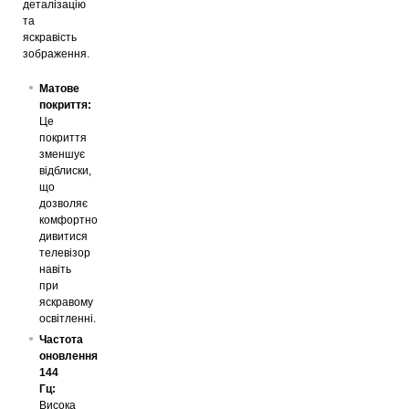
деталізацію
та
яскравість
зображення.
Матове
покриття:
Це
покриття
зменшує
відблиски,
що
дозволяє
комфортно
дивитися
телевізор
навіть
при
яскравому
освітленні.
Частота
оновлення
144
Гц:
Висока