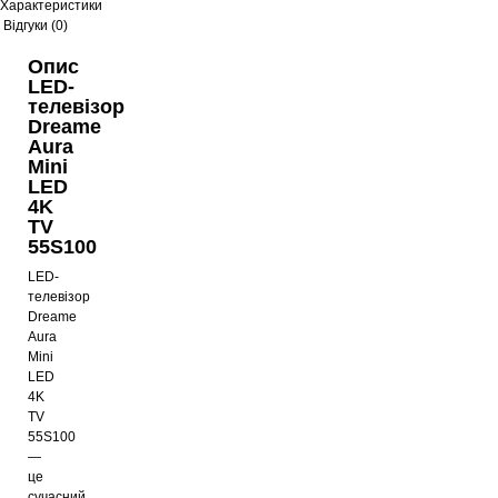
Характеристики
Відгуки (0)
Опис
LED-
телевізор
Dreame
Aura
Mini
LED
4K
TV
55S100
LED-
телевізор
Dreame
Aura
Mini
LED
4K
TV
55S100
—
це
сучасний