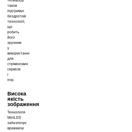
телевізор
також
підтримує
бездротові
технології,
що
робить
його
зручним
у
використанні
для
стрімінгових
сервісів
і
ігор.
Висока
якість
зображення
Технологія
MiniLED
забезпечує
вражаючу