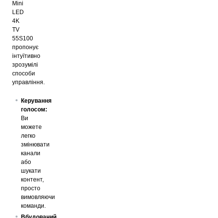
Mini
LED
4K
TV
55S100
пропонує
інтуїтивно
зрозумілі
способи
управління.
Керування
голосом:
Ви
можете
легко
змінювати
канали
або
шукати
контент,
просто
вимовляючи
команди.
Вбудований