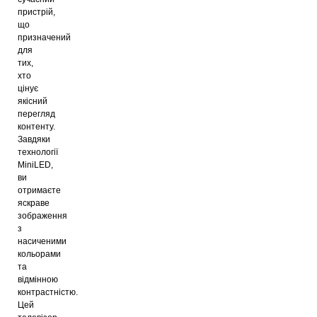
пристрій,
що
призначений
для
тих,
хто
цінує
якісний
перегляд
контенту.
Завдяки
технології
MiniLED,
ви
отримаєте
яскраве
зображення
з
насиченими
кольорами
та
відмінною
контрастністю.
Цей