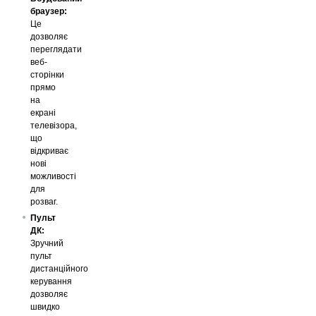
браузер:
Це
дозволяє
переглядати
веб-
сторінки
прямо
на
екрані
телевізора,
що
відкриває
нові
можливості
для
розваг.
Пульт
ДК:
Зручний
пульт
дистанційного
керування
дозволяє
швидко