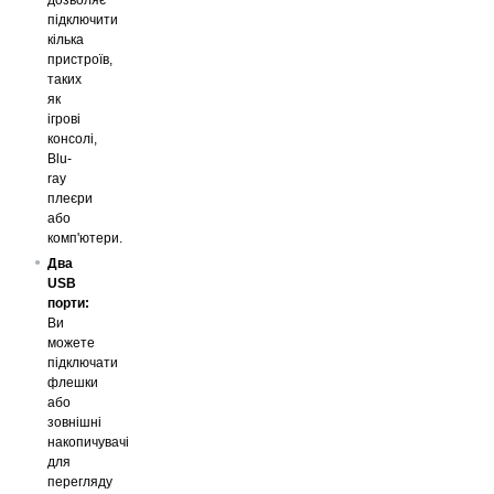
підключити
кілька
пристроїв,
таких
як
ігрові
консолі,
Blu-
ray
плеєри
або
комп'ютери.
Два
USB
порти:
Ви
можете
підключати
флешки
або
зовнішні
накопичувачі
для
перегляду