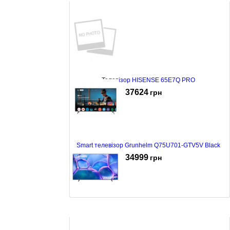
Телевізор HISENSE 65E7Q PRO
37624
грн
Smart телевізор Grunhelm Q75U701-GTV5V Black
34999
грн
LED-телевізор Samsung UE65U7000FUXUA
34800
грн