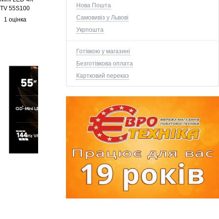
Нова Пошта
TV 55S100
Самовивіз у Львові
1 оцінка
Укрпошта
Готівкою у магазині
Безготівкова оплата
Картковий переказ
+8 ще фото ↓