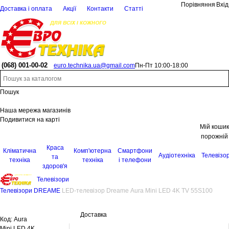
Порівняння
Вхід
Доставка і оплата
Акції
Контакти
Статті
(068)
001-00-02
euro.technika.ua@gmail.com
Пн-Пт 10:00-18:00
Пошук
Наша мережа магазинів
Подивитися на карті
Мій кошик
порожній
Краса
Кліматична
Комп'ютерна
Смартфони
Аудіотехніка
Телевізо
та
техніка
техніка
і телефони
здоров'я
Телевізори
Телевізори DREAME
LED-телевізор Dreame Aura Mini LED 4K TV 55S100
Доставка
Код:
Aura
Mini LED 4K