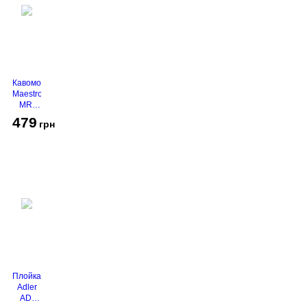
Кавомолка
Maestro
MR-
450
479
грн
Grey
Плойка
Adler
AD-