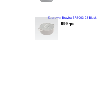
Каструля Bravira BR8003-28 Black
999
грн
Каструля Maestro MR-4009-24 Grey
789
грн