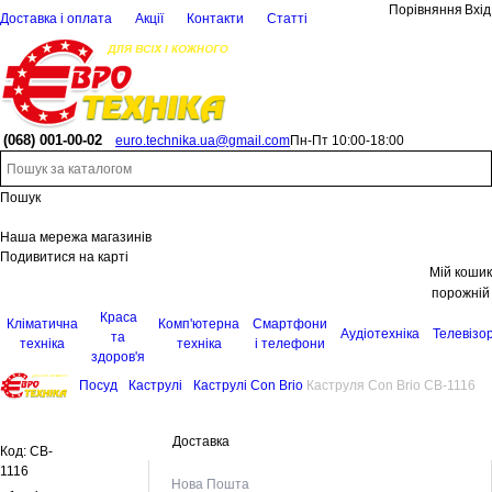
Порівняння
Вхід
Доставка і оплата
Акції
Контакти
Статті
(068)
001-00-02
euro.technika.ua@gmail.com
Пн-Пт 10:00-18:00
Пошук
Наша мережа магазинів
Подивитися на карті
Мій кошик
порожній
Краса
Кліматична
Комп'ютерна
Смартфони
Аудіотехніка
Телевізо
та
техніка
техніка
і телефони
здоров'я
Посуд
Каструлі
Каструлі Con Brio
Каструля Con Brio CB-1116
Доставка
Код:
CB-
1116
Нова Пошта