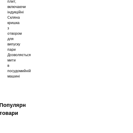
плит,
включаючи
індукційні
Скляна
кришка
з
отвором
для
випуску
пари
Дозволяється
мити
в
посудомийній
машині
Популярні
товари