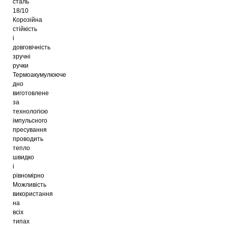
сталь
18/10
Корозійна
стійкість
і
довговічність
зручні
ручки
Термоакумулююче
дно
виготовлене
за
технологією
імпульсного
пресування
проводить
тепло
швидко
і
рівномірно
Можливість
використання
на
всіх
типах