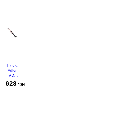
Плойка
Adler
AD-
2116
628
грн