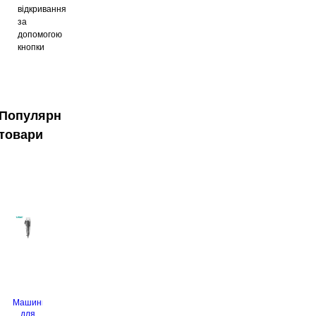
відкривання
за
допомогою
кнопки
Популярні
товари
Машинка
для