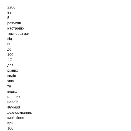
-
2200
Вт
5
режимів
настройки
температури
від
60
до
100
° C
для
різних
видів
чаю
та
інших
гарячих
напоїв
Функція
дехлорування,
кип'ятіння
при
100