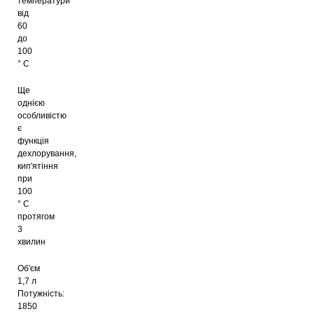
температури
від
60
до
100
° C
Ще
однією
особливістю
є
функція
дехлорування,
кип'ятіння
при
100
° C
протягом
3
хвилин
Об'єм
1,7 л
Потужність:
1850