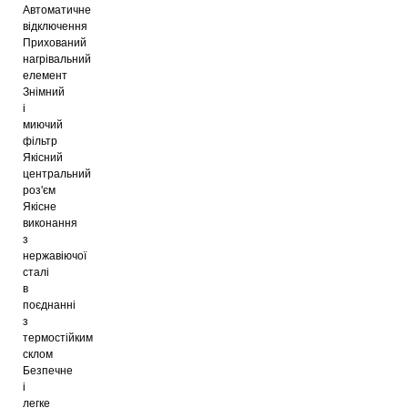
Автоматичне
відключення
Прихований
нагрівальний
елемент
Знімний
і
миючий
фільтр
Якісний
центральний
роз'єм
Якісне
виконання
з
нержавіючої
сталі
в
поєднанні
з
термостійким
склом
Безпечне
і
легке