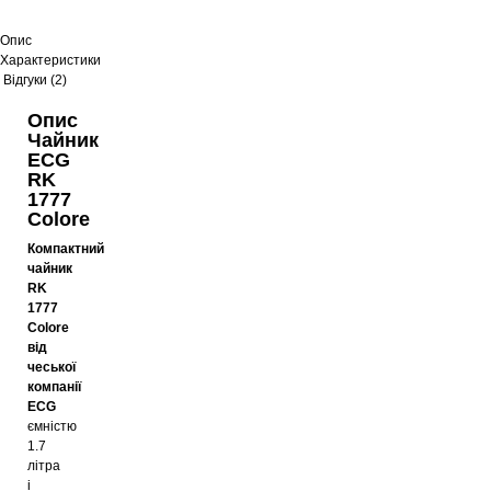
Опис
Характеристики
Відгуки (2)
Опис
Чайник
ECG
RK
1777
Colore
Компактний
чайник
RK
1777
Colore
від
чеської
компанії
ECG
ємністю
1.7
літра
і