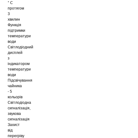
° C
протягом
3
хвилин
Функція
підтримки
температури
води
Світлодіодний
дисплей
з
індикатором
температури
води
Підсвічування
чайника
- 5
кольорів
Світлодіодна
сигналізація,
звукова
сигналізація
Захист
від
перегріву