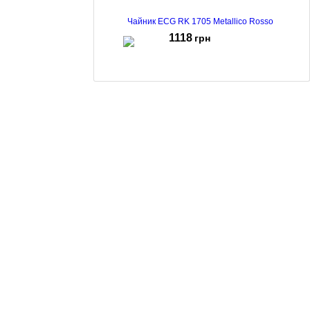
Чайник ECG RK 1705 Metallico Rosso
1118
грн
Чайник ECG RK 1768 Strix Timber White
2068
грн
Чайник ECG RK 1768 Strix Timber Petrol
2068
грн
Чайник ECG RK 1702 Safe to Touch Black
898
грн