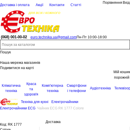
Порівняння
Вхід
Доставка і оплата
Акції
Контакти
Статті
(068)
001-00-02
euro.technika.ua@gmail.com
Пн-Пт 10:00-18:00
Пошук
Наша мережа магазинів
Подивитися на карті
Мій кошик
порожній
Краса
Кліматична
Комп'ютерна
Смартфони
Аудіотехніка
Телевізо
та
техніка
техніка
і телефони
здоров'я
Техніка для кухні
Електрочайники
Електрочайники ECG
Чайник ECG RK 1777 Colore
Доставка
Код:
RK 1777
Colore