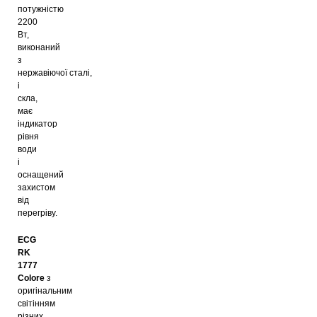
потужністю
2200
Вт,
виконаний
з
нержавіючої сталі,
і
скла,
має
індикатор
рівня
води
і
оснащений
захистом
від
перегріву.
ECG
RK
1777
Colore
з
оригінальним
світінням
різних