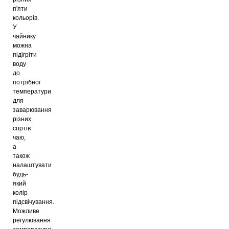
п'яти
кольорів.
У
чайнику
можна
підігріти
воду
до
потрібної
температури
для
заварювання
різних
сортів
чаю,
а
також
налаштувати
будь-
який
колір
підсвічування.
Можливе
регулювання