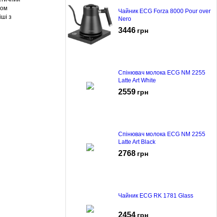
ром
Чайник ECG Forza 8000 Pour over
іші з
Nero
3446
грн
Спінювач молока ECG NM 2255
Latte Art White
2559
грн
Спінювач молока ECG NM 2255
Latte Art Black
2768
грн
Чайник ECG RK 1781 Glass
2454
грн