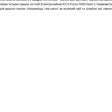
кликає інтерес ваших гостей! Електрочайник ECG Forza 5000 Nero з термомет
я вашого напою. Наприклад, такі напої, як зелений чай та трав'яні чаї, смачн