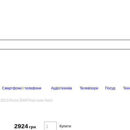
Смартфони і телефони
Аудіотехніка
Телевізори
Посуд
Техн
 ECG Forza 5000 Pour over Nero
2924
Купити
грн