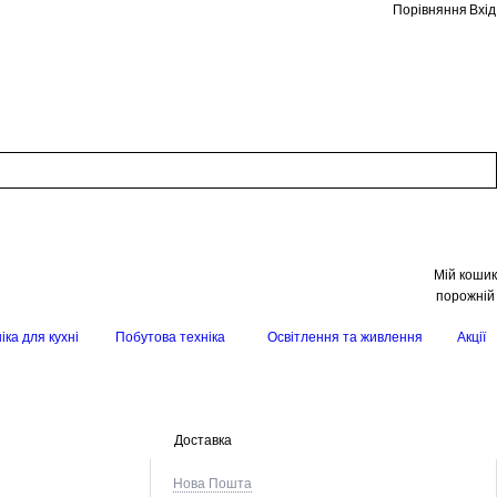
Порівняння
Вхід
Мій кошик
порожній
іка для кухні
Побутова техніка
Освітлення та живлення
Акції
Доставка
Нова Пошта