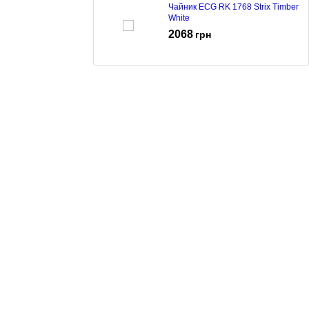
Чайник ECG RK 1768 Strix Timber
White
2068
грн
Чайник ECG RK 1768 Strix Timber
Petrol
2068
грн
Чайник ECG RK 1702 Safe to Touch
Black
898
грн
Чайник ECG RK 1702 Safe to Touch
White
855
грн