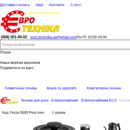
Доставка і оплата
Акції
Контакти
Статті
(068)
001-00-02
euro.technika.ua@gmail.com
Пн-Пт 10:00-18:00
Пошук
Наша мережа магазинів
Подивитися на карті
Кліматична техніка
Краса та здоров'я
Комп'ютерна техніка
Техніка для кухні
Електрочайники
Електрочайники ECG
Чайник
Код:
Forza 5000 Pour over
1 оцінка