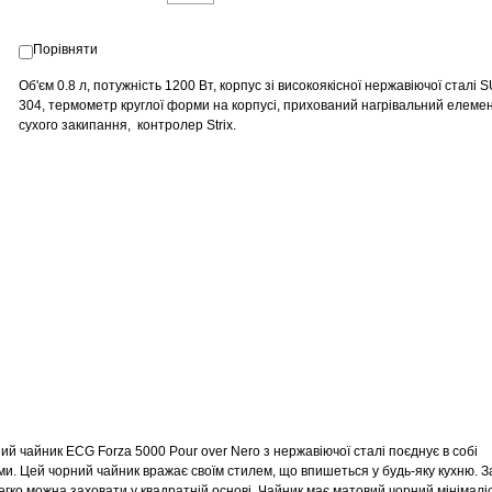
Порівняти
Об'єм 0.8 л, потужність 1200 Вт, корпус зі високоякісної нержавіючої сталі 
304, термометр круглої форми на корпусі, прихований нагрівальний елемент
сухого закипання, контролер Strix.
 чайник ECG Forza 5000 Pour over Nero з нержавіючої сталі поєднує в собі
. Цей чорний чайник вражає своїм стилем, що впишеться у будь-яку кухню. З
легко можна заховати у квадратній основі. Чайник має матовий чорний мінімал