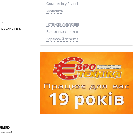
Самовивіз у Львові
Укрпошта
SUS
Готівкою у магазині
, захист від
Безготівкова оплата
Картковий переказ
авдяки
істичний