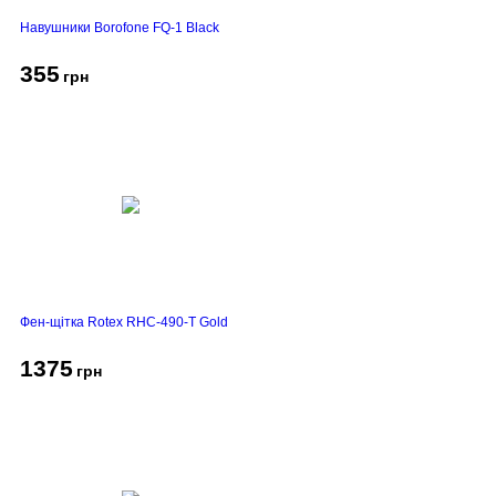
Навушники Borofone FQ-1 Black
355
грн
Фен-щітка Rotex RHC-490-T Gold
1375
грн