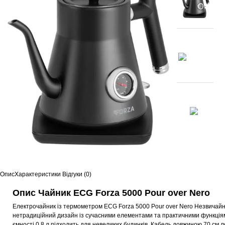
Опис
Характеристики
Відгуки (0)
Опис Чайник ECG Forza 5000 Pour over Nero
Електрочайник із термометром ECG Forza 5000 Pour over Nero Незвичайний
нетрадиційний дизайн із сучасними елементами та практичними функціями
ємності 0,8 л підходить для невеликих будинків. Кабель довжиною 70 см 