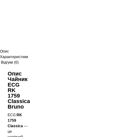
Опис
Характеристики
Відгуки (0)
Опис
Чайник
ECG
RK
1759
Classica
Bruno
ECG
RK
1759
Classica
—
це
чарівний