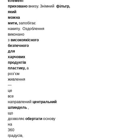
елемент
приховано
внизу.
Знімний
фільтр,
який
можна
мити,
запобігає
накипу.
Оздоблення
виконано
з
високоякісного
безпечного
для
харчових
продуктів
пластику,
а
роз’єм
живлення
—
це
все
направлений
центральний
шпиндель
,
що
дозволяє
обертати
основу
на
360
градусів,