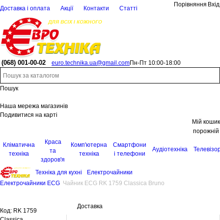
Порівняння
Вхід
Доставка і оплата
Акції
Контакти
Статті
(068)
001-00-02
euro.technika.ua@gmail.com
Пн-Пт 10:00-18:00
Пошук
Наша мережа магазинів
Подивитися на карті
Мій кошик
порожній
Краса
Кліматична
Комп'ютерна
Смартфони
Аудіотехніка
Телевізо
та
техніка
техніка
і телефони
здоров'я
Техніка для кухні
Електрочайники
Електрочайники ECG
Чайник ECG RK 1759 Classica Bruno
Доставка
Код:
RK 1759
Classica