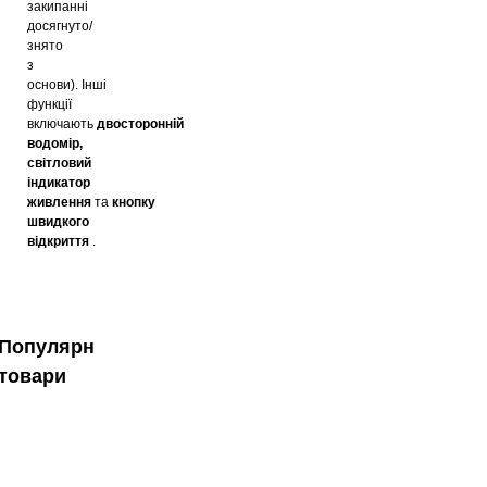
закипанні
досягнуто/
знято
з
основи).
Інші
функції
включають
двосторонній
водомір,
світловий
індикатор
живлення
та
кнопку
швидкого
відкриття
.
Популярні
товари