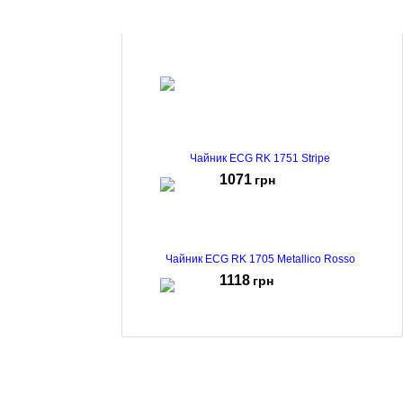
Електрочайник Mesko MS 1276 White
556
грн
Чайник ECG RK 1751 Stripe
1071
грн
Чайник ECG RK 1705 Metallico Rosso
1118
грн
Чайник ECG RK 1768 Strix Timber White
2068
грн