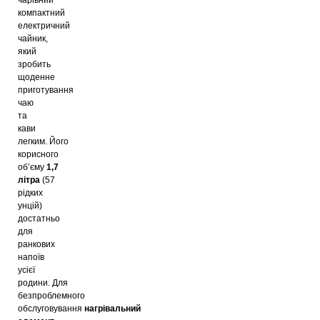
компактний
електричний
чайник,
який
зробить
щоденне
приготування
чаю
та
кави
легким.
Його
корисного
об’єму
1,7
літра
(57
рідких
унцій)
достатньо
для
ранкових
напоїв
усієї
родини.
Для
безпроблемного
обслуговування
нагрівальний