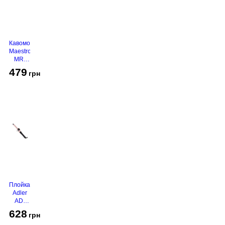
Кавомолка
Maestro
MR-
450
479
грн
Grey
Плойка
Adler
AD-
2116
628
грн