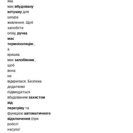
яка
має
вбудовану
котушку
для
шнура
живлення.
Щоб
запобігти
опіку,
ручка
має
термоізоляцію
,
а
кришка
має
запобіжник
,
щоб
вона
не
відкрилася.
Безпека
додатково
підвищується
вбудованим
захистом
від
перегріву
та
функцією
автоматичного
відключення
(при
роботі
насухо/