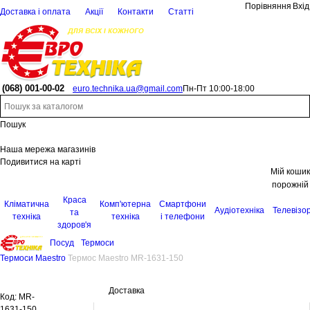
Порівняння
Вхід
Доставка і оплата
Акції
Контакти
Статті
(068)
001-00-02
euro.technika.ua@gmail.com
Пн-Пт 10:00-18:00
Пошук
Наша мережа магазинів
Подивитися на карті
Мій кошик
порожній
Краса
Кліматична
Комп'ютерна
Смартфони
Аудіотехніка
Телевізо
та
техніка
техніка
і телефони
здоров'я
Посуд
Термоси
Термоси Maestro
Термос Maestro MR-1631-150
Доставка
Код:
MR-
1631-150