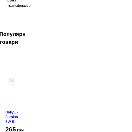
ручка
трансформер
Популярні
товари
Навушники
Borofone
BW-94
White
265
грн