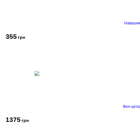
Навушник
355
грн
Фен-щітк
1375
грн