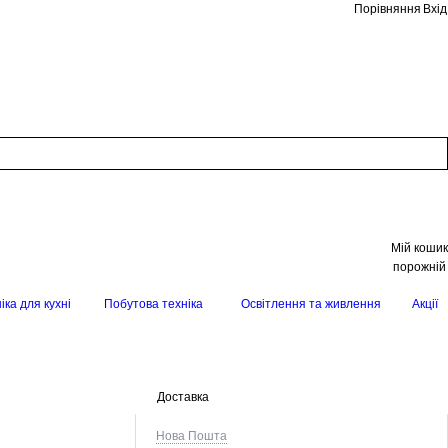
Порівняння
Вхід
Мій кошик
порожній
іка для кухні
Побутова техніка
Освітлення та живлення
Акції
Доставка
Нова Пошта