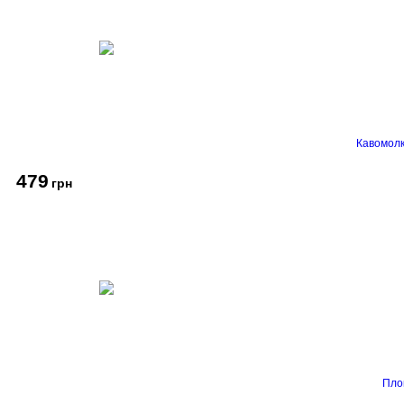
Кавомолк
479
грн
Пло