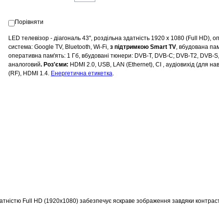
Порівняти
LED телевізор - діагональ 43", роздільна здатність 1920 х 1080 (Full HD), 
система: Google TV, Bluetooth, Wi-Fi,
з підтримкою Smart TV
, вбудована пам
оперативна пам'ять: 1 Гб, вбудовані тюнери: DVB-T, DVB-C; DVB-T2, DVB-S
аналоговий
. Роз'єми:
HDMI 2.0, USB, LAN (Ethernet), CI , аудіовихід (для на
(RF), HDMI 1.4.
Енергетична етикетка
.
атністю Full HD (1920x1080) забезпечує яскраве зображення завдяки контрас