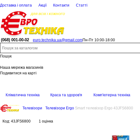
Доставка і оплата
Акції
Контакти
Статті
(068)
001-00-02
euro.technika.ua@gmail.com
Пн-Пт 10:00-18:00
Пошук
Наша мережа магазинів
Подивитися на карті
Кліматична техніка
Краса та здоров'я
Комп'ютерна техніка
Телевізори
Телевізори Ergo
Smart телевізор Ergo 43JFS6800
Код:
43JFS6800
1 оцінка