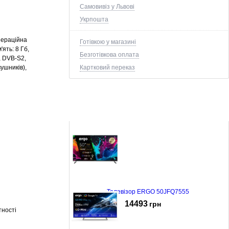
Самовивіз у Львові
Укрпошта
операційна
Готівкою у магазині
'ять: 8 Гб,
Безготівкова оплата
, DVB-S2,
вушників),
Картковий переказ
Телевізор ERGO 50JFQ7555
14493
грн
тності