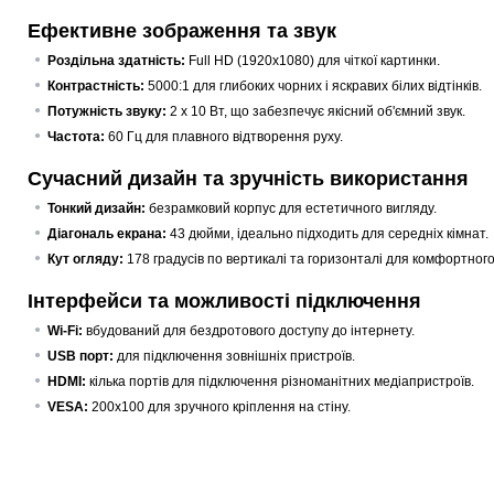
Ефективне зображення та звук
Роздільна здатність:
Full HD (1920x1080) для чіткої картинки.
Контрастність:
5000:1 для глибоких чорних і яскравих білих відтінків.
Потужність звуку:
2 х 10 Вт, що забезпечує якісний об'ємний звук.
Частота:
60 Гц для плавного відтворення руху.
Сучасний дизайн та зручність використання
Тонкий дизайн:
безрамковий корпус для естетичного вигляду.
Діагональ екрана:
43 дюйми, ідеально підходить для середніх кімнат.
Кут огляду:
178 градусів по вертикалі та горизонталі для комфортного 
Інтерфейси та можливості підключення
Wi-Fi:
вбудований для бездротового доступу до інтернету.
USB порт:
для підключення зовнішніх пристроїв.
HDMI:
кілька портів для підключення різноманітних медіапристроїв.
VESA:
200x100 для зручного кріплення на стіну.