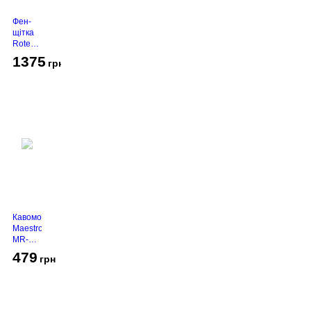
Фен-
щітка
Rotex
RHC-
1375
грн
490-T
Gold
Кавомолка
Maestro
MR-
450
479
грн
Grey