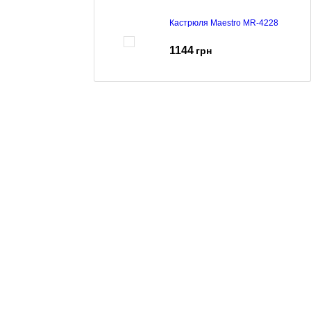
Кастрюля Maestro MR-4228
1144
грн
Каструля Maestro MR-3510-18
604
грн
739
грн