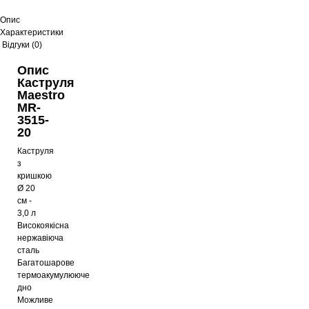
Опис
Характеристики
Відгуки (0)
Опис
Каструля
Maestro
MR-
3515-
20
Каструля
з
кришкою
Ø 20
см -
3,0 л
Високоякісна
нержавіюча
сталь
Багатошарове
термоакумулююче
дно
Можливе