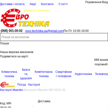
Порівняння
Вхід
Доставка і оплата
Акції
Контакти
Статті
(068)
001-00-02
euro.technika.ua@gmail.com
Пн-Пт 10:00-18:00
Пошук
Наша мережа магазинів
Подивитися на карті
Мій кошик
порожній
Краса
Кліматична
Комп'ютерна
Смартфони
та
Аудіотехніка
Телевізо
техніка
техніка
і телефони
здоров'я
Посуд
Каструлі
Каструлі Maestro
Каструля Maestro MR-3515-20
Доставка
Код:
MR-
3515-20