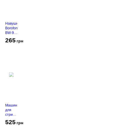
Навушники
Borofone
BW-94
White
265
грн
Машинка
для
стрижки
VGR V-
525
грн
130
Grey