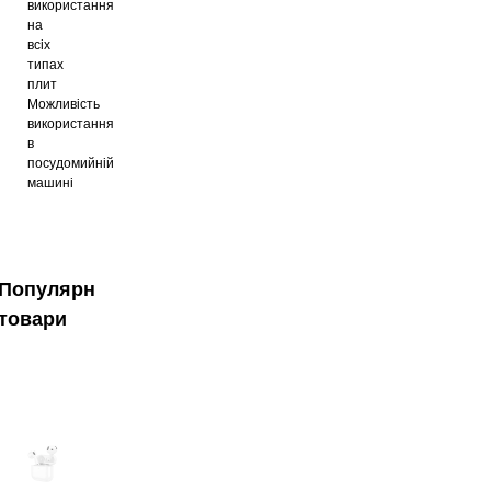
використання
на
всіх
типах
плит
Можливість
використання
в
посудомийній
машині
Популярні
товари