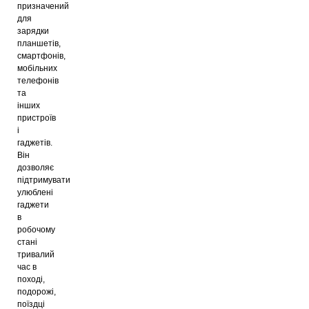
призначений
для
зарядки
планшетів,
смартфонів,
мобільних
телефонів
та
інших
пристроїв
і
гаджетів.
Він
дозволяє
підтримувати
улюблені
гаджети
в
робочому
стані
тривалий
час в
поході,
подорожі,
поїздці