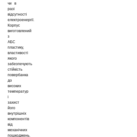
чи в
разі
відсутності
електроенергії.
Корпус
виготовлений
з
АБС
пластику,
властивості
якого
забезпечують
стійкість
повербанка
до
високих
температур
і
захист
його
внутрішніх
компонентів
від
механічних
пошкоджень.