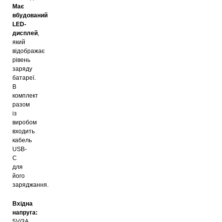
Має
вбудований
LED
-
дисплей
,
який
відображає
рівень
заряду
батареї.
В
комплект
разом
із
виробом
входить
кабель
USB-
C
для
його
заряджання.
Вхідна
напруга:
5V/3A,