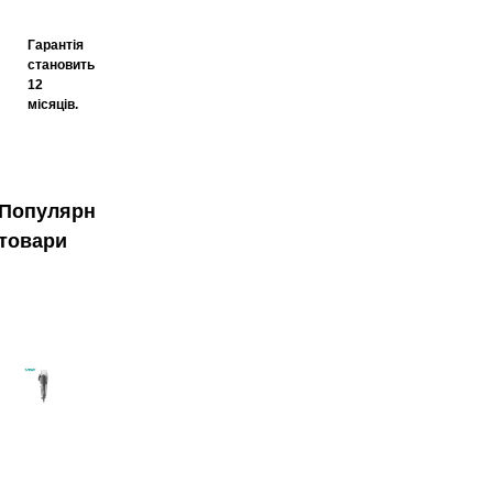
Гарантія
становить
12
місяців.
Популярні
товари