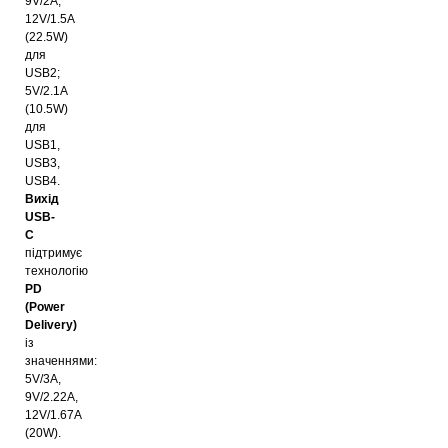
9V/2A,
12V/1.5A
(22.5W)
для
USB2;
5V/2.1A
(10.5W)
для
USB1,
USB3,
USB4.
Вихід
USB
-
C
підтримує
технологію
PD
(
Power
Delivery
)
із
значеннями:
5V/3А,
9V/2.22А,
12V/1.67А
(20W).