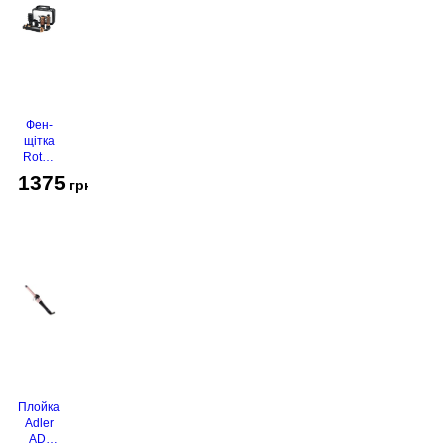
Фен-
щітка
Rotex
RHC-
1375
грн
490-T
Gold
Плойка
Adler
AD-