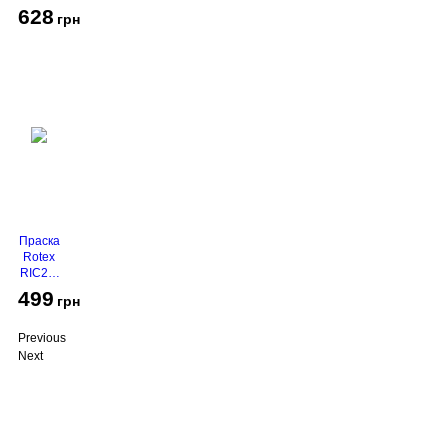
2116
628
грн
Праска
Rotex
RIC21-
N
499
грн
Super
Glide
Previous
Next