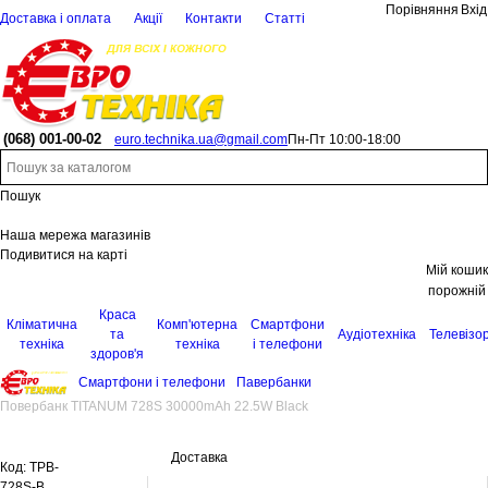
Порівняння
Вхід
Доставка і оплата
Акції
Контакти
Статті
(068)
001-00-02
euro.technika.ua@gmail.com
Пн-Пт 10:00-18:00
Пошук
Наша мережа магазинів
Подивитися на карті
Мій кошик
порожній
Краса
Кліматична
Комп'ютерна
Смартфони
та
Аудіотехніка
Телевізо
техніка
техніка
і телефони
здоров'я
Смартфони і телефони
Павербанки
Повербанк TITANUM 728S 30000mAh 22.5W Black
Доставка
Код:
TPB-
728S-B