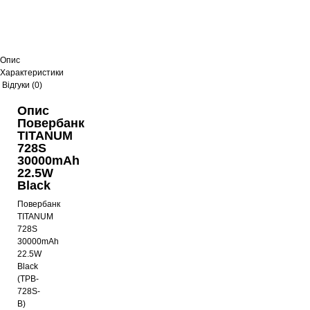
Опис
Характеристики
Відгуки (0)
Опис
Повербанк
TITANUM
728S
30000mAh
22.5W
Black
Повербанк
TITANUM
728S
30000mAh
22.5W
Black
(TPB-
728S-
B)