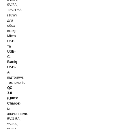
9V/2A,
12V/1.5A
(18W)
для
обох
входів
Micro
USB
та
USB-
C.
Вихід
USB-
A
підтримує
технологію
QC
3.0
(Quick
Charge)
із
значеннями:
5V/4.5A,
5V/3A,