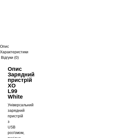
Зарядний пристрій XO CE36 +
кабель Type-C White
499
грн
Опис
Зарядний пристрій XO CE36 White
Характеристики
Відгуки (0)
475
грн
Опис
Зарядний
пристрій
XO
L99
White
Універсальний
зарядний
пристрій
з
USB
роз'ємом,