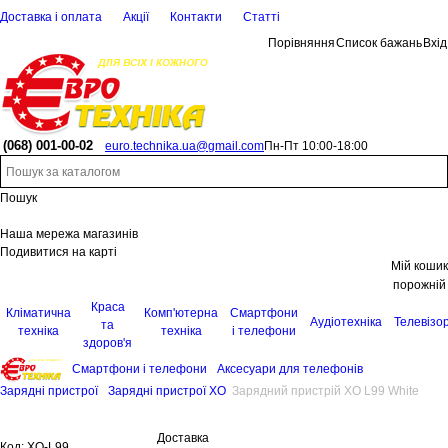
Доставка і оплата
Акції
Контакти
Статті
Порівняння
Список бажань
Вхід
(068)
001-00-02
euro.technika.ua@gmail.com
Пн-Пт 10:00-18:00
Пошук
Наша мережа магазинів
Подивитися на карті
Мій кошик
порожній
Краса
Кліматична
Комп'ютерна
Смартфони
Аудіотехніка
Телевізо
та
техніка
техніка
і телефони
здоров'я
Смартфони і телефони
Аксесуари для телефонів
Зарядні пристрої
Зарядні пристрої XO
Зарядний пристрій XO L99 White
Доставка
Код:
XO-L99