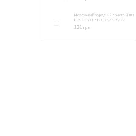
Мережевий зарядний пристрій XO
L163 30W USB + USB-C White
131
грн
Мережевий зарядний пристрій XO
L159 18W USB-A + кабель micro
USB White
99
грн
Мережевий зарядний пристрій XO
L127 18W + кабель microUSB
White
129
грн
Мережевий зарядний пристрій XO
L81A White
119
грн