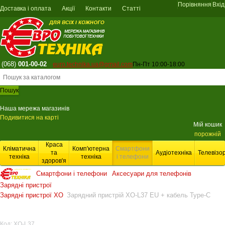
Порівняння
Вхід
Доставка і оплата
Акції
Контакти
Статті
(068)
001-00-02
euro.technika.ua@gmail.com
Пн-Пт 10:00-18:00
Пошук
Наша мережа магазинів
Подивитися на карті
Мій кошик
порожній
Краса
Кліматична
Комп'ютерна
Смартфони
та
Аудіотехніка
Телевізо
техніка
техніка
і телефони
здоров'я
Смартфони і телефони
Аксесуари для телефонів
Зарядні пристрої
Зарядні пристрої XO
Зарядний пристрій XO-L37 EU + кабель Type-C
Доставка
Код:
XO-L37