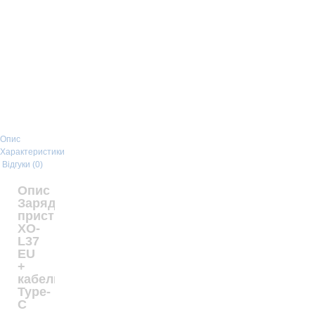
Мережевий зарядний пристрій XO
L65 White
75
грн
Мережевий зарядний пристрій XO
L109 White
Опис
111
грн
Характеристики
Відгуки (0)
Опис
Зарядний пристрій XO CE36 +
Зарядний
кабель Type-C White
пристрій
499
грн
XO-
L37
EU
+
Зарядний пристрій XO CE36 White
кабель
Type-
475
грн
C