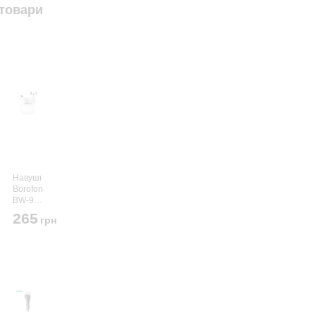
товари
Навушники
Borofone
BW-94
White
265
грн