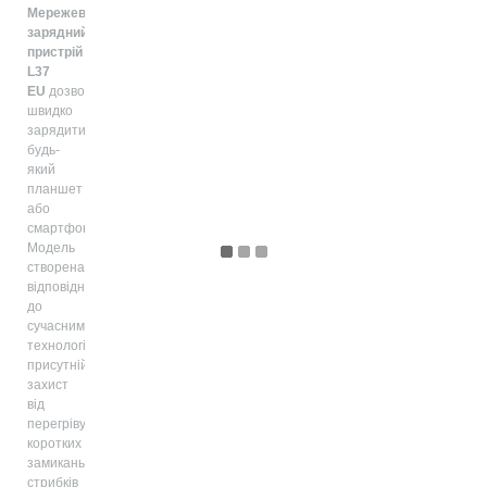
Мережевий
зарядний
пристрій XO-
L37
EU
дозволить
швидко
зарядити
будь-
який
планшет
або
смартфон.
Модель
створена
відповідно
до
сучасними
технологіями,
присутній
захист
від
перегріву,
коротких
замикань,
стрибків