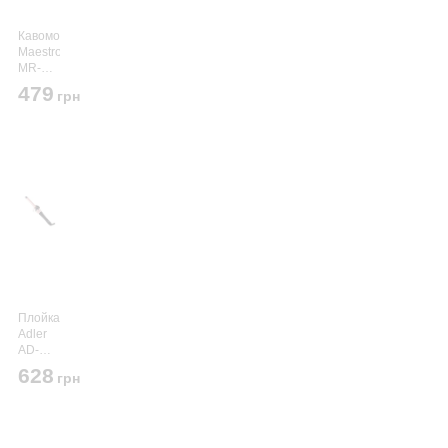
Кавомолка
Maestro
MR-
450
479
грн
Grey
Плойка
Adler
AD-
2116
628
грн