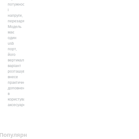
потужності
і
напруги,
перезарядження.
Модель
має
один
usb
порт,
його
вертикальний
варіант
розташування
внесе
практичне
доповнення
в
користування
аксесуаром.
Популярні