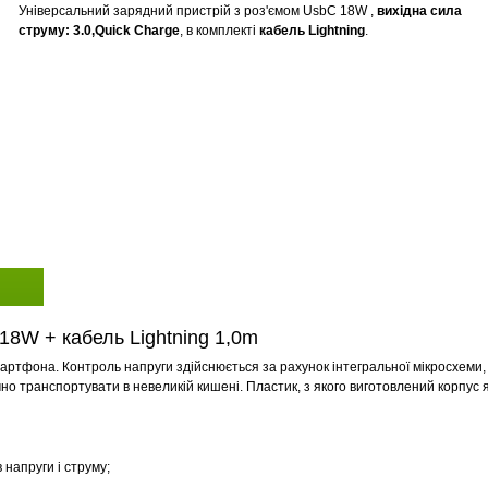
Універсальний зарядний пристрій з роз'ємом UsbC 18W ,
вихідна сила
струму: 3.0,Quick Charge
, в комплекті
кабель Lightning
.
18W + кабель Lightning 1,0m
смартфона. Контроль напруги здійснюється за рахунок інтегральної мікросхеми,
но транспортувати в невеликій кишені. Пластик, з якого виготовлений корпус я
 напруги і струму;