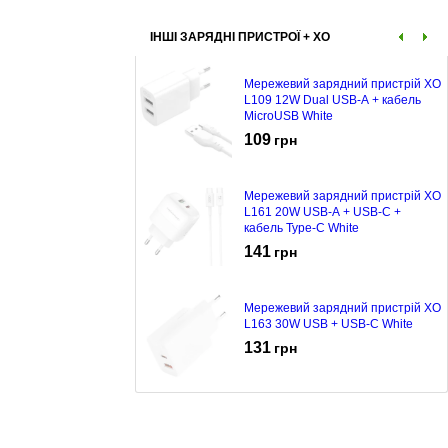
ІНШІ ЗАРЯДНІ ПРИСТРОЇ + XO
Мережевий зарядний пристрій XO
L109 12W Dual USB-A + кабель
MicroUSB White
109
грн
Мережевий зарядний пристрій XO
L161 20W USB-A + USB-C +
кабель Type-C White
141
грн
Мережевий зарядний пристрій XO
L163 30W USB + USB-C White
131
грн
Мережевий зарядний пристрій XO
L159 18W USB-A + кабель micro