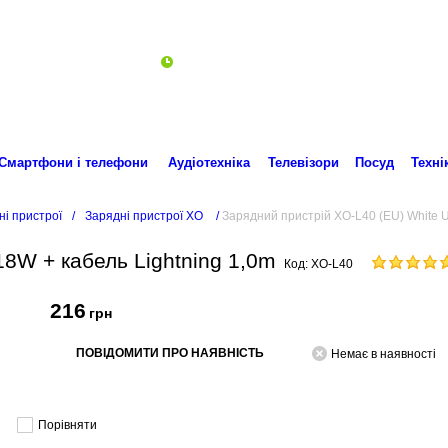
Пн-Пт 10:00-18:00
ro.technika.ua@gmail.com
Смартфони і телефони
Аудіотехніка
Телевізори
Посуд
Техні
ні пристрої
/
Зарядні пристрої XO
/
Зарядний пристрій XO-L40 (EU) White U
8W + кабель Lightning 1,0m
Код:
XO-L40
216
грн
ПОВІДОМИТИ ПРО НАЯВНІСТЬ
Немає в наявності
Порівняти