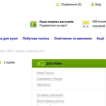
Порівняння
(
0
)
Вхід
Мій кошик
Наша мережа магазинів
Пошук
Подивитися на карті
порожній
ка для кухні
Побутова техніка
Освітлення та живлення
Акції
sbC 18W + кабель Lightning 1,0m
1 оцінка
ДОСТАВКА
Нова Пошта
Самовивіз у Львові
Укрпошта
Готівкою у магазині
Безготівкова оплата