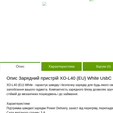
Опис
Характеристики
Відгуки (0)
Опис Зарядний пристрій XO-L40 (EU) White UsbC 
XO-L40 (EU) White - гарантує швидку і безпечну зарядку для будь-якого 
запобігання вашого гаджета. Компактність зарядного блоку дозволяє зруч
стійкий до механічних пошкоджень і до займання.
Характеристики:
Підтримка швидкої зарядки Power Delivery, захист від перегріву, перепадів
Сила вихідного струму: 3.A;