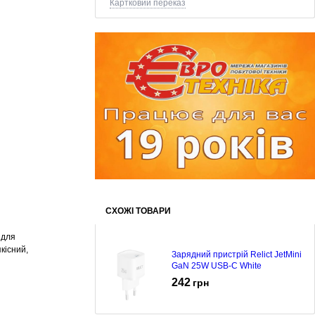
Картковий переказ
СХОЖІ ТОВАРИ
 для
кісний,
Зарядний пристрій Relict JetMini
GaN 25W USB-C White
242
грн