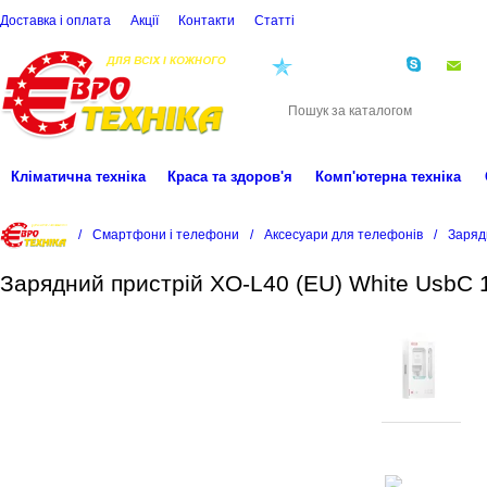
Доставка і оплата
Акції
Контакти
Статті
(068)
001-00-02
eu
Кліматична техніка
Краса та здоров'я
Комп'ютерна техніка
/
Смартфони і телефони
/
Аксесуари для телефонів
/
Заряд
Зарядний пристрій XO-L40 (EU) White UsbC 1