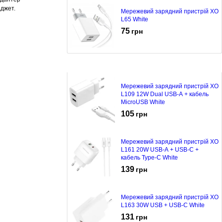
аджет.
Мережевий зарядний пристрій XO
L65 White
75
грн
Мережевий зарядний пристрій XO
L109 12W Dual USB-A + кабель
MicroUSB White
105
грн
Мережевий зарядний пристрій XO
L161 20W USB-A + USB-C +
кабель Type-C White
139
грн
Мережевий зарядний пристрій XO
L163 30W USB + USB-C White
131
грн