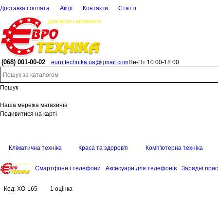
Доставка і оплата
Акції
Контакти
Статті
(068)
001-00-02
euro.technika.ua@gmail.com
Пн-Пт 10:00-18:00
Пошук
Наша мережа магазинів
Подивитися на карті
Кліматична техніка
Краса та здоров'я
Комп'ютерна техніка
Смартфони і телефони
Аксесуари для телефонів
Зарядні прис
Код:
XO-L65
1 оцінка