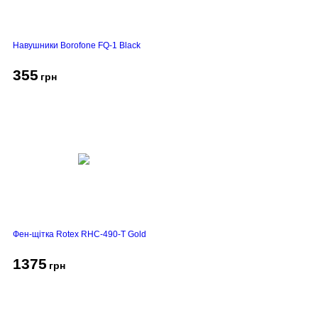
Навушники Borofone FQ-1 Black
355
грн
Фен-щітка Rotex RHC-490-T Gold
1375
грн