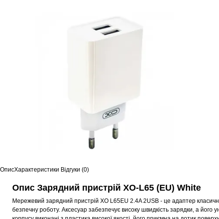
Опис
Характеристики
Відгуки (0)
Опис Зарядний пристрій XO-L65 (EU) White
Мережевий зарядний пристрій XO L65EU 2.4A 2USB - це адаптер класичног
безпечну роботу. Аксесуар забезпечує високу швидкість зарядки, а його 
корпусу виконані з пластика високої якості, його приємна на дотик пове