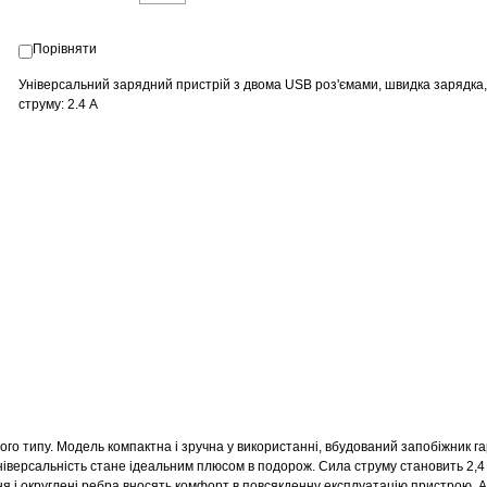
Порівняти
Універсальний зарядний пристрій з двома USB роз'ємами, швидка зарядка,
струму: 2.4 А
о типу. Модель компактна і зручна у використанні, вбудований запобіжник г
універсальність стане ідеальним плюсом в подорож. Сила струму становить 2,4 
рхня і округлені ребра вносять комфорт в повсякденну експлуатацію пристрою. 