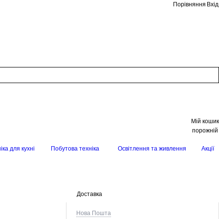
Порівняння
Вхід
Мій кошик
порожній
іка для кухні
Побутова техніка
Освітлення та живлення
Акції
Доставка
Нова Пошта