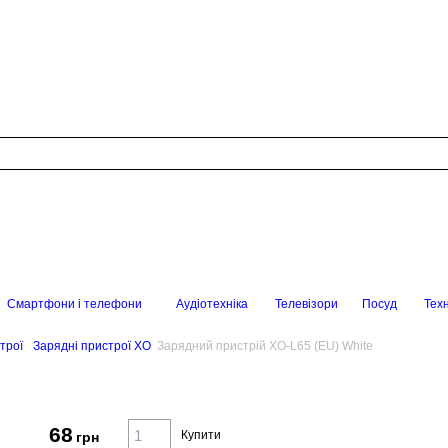
Смартфони і телефони
Аудіотехніка
Телевізори
Посуд
Техн
трої
Зарядні пристрої XO
Зарядний пристрій XO-L65 (EU) White
68
Купити
грн