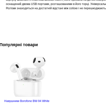
оснащений двома USB портами, розташованими в його торці. Універсальні
Роз'єми знаходяться на достатній відстані між собою і не перешкоджают
Популярні товари
Навушники Borofone BW-94 White