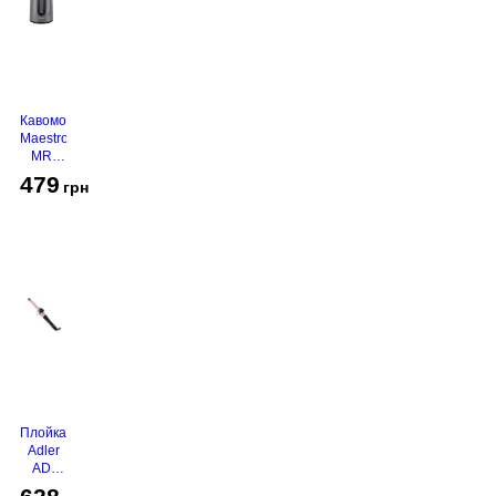
Кавомолка
Maestro
MR-
450
479
грн
Grey
Плойка
Adler
AD-
2116