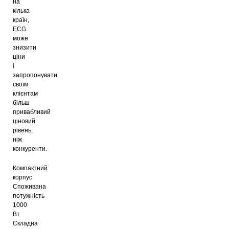
на
кілька
країн,
ECG
може
знизити
ціни
і
запропонувати
своїм
клієнтам
більш
привабливий
ціновий
рівень,
ніж
конкуренти.
Компактний
корпус
Споживана
потужність
1000
Вт
Складна