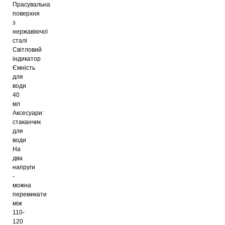
Прасувальна
поверхня
з
нержавіючої
сталі
Світловий
індикатор
Ємність
для
води
40
мл
Аксесуари:
стаканчик
для
води
На
два
напруги
-
можна
перемикати
між
110-
120