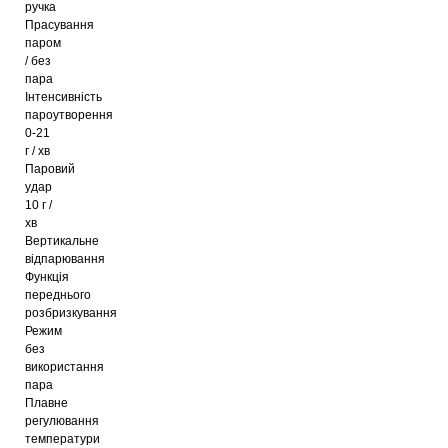
ручка
Прасування
паром
/ без
пара
Інтенсивність
пароутворення
0-21
г / хв
Паровий
удар
10 г /
хв
Вертикальне
відпарювання
Функція
переднього
розбризкування
Режим
без
використання
пара
Плавне
регулювання
температури