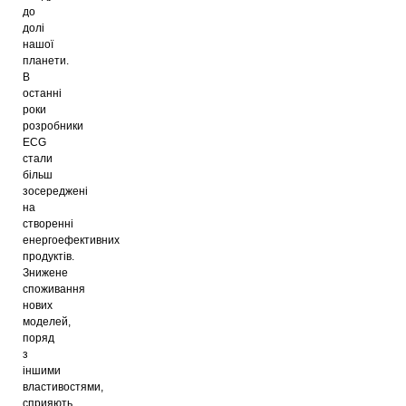
до
долі
нашої
планети.
В
останні
роки
розробники
ECG
стали
більш
зосереджені
на
створенні
енергоефективних
продуктів.
Знижене
споживання
нових
моделей,
поряд
з
іншими
властивостями,
сприяють