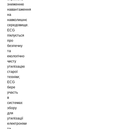
зниженню
навантаження
на
навколишнє
середовище.
ECG
піклується
про
безпечну
та
екологічно
чисту
утилізацію
старої
техніки;
ECG
бере
участь
в
системах
збору
для
утилізації
електроніки
та