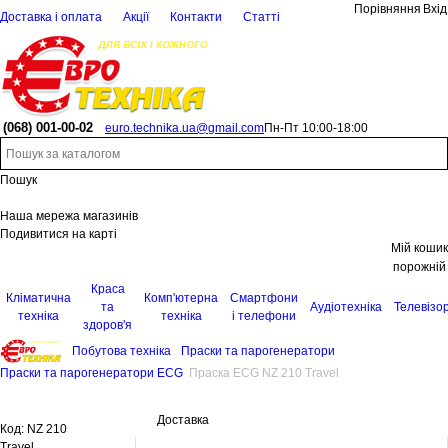
Порівняння
Вхід
Доставка і оплата
Акції
Контакти
Статті
(068)
001-00-02
euro.technika.ua@gmail.com
Пн-Пт 10:00-18:00
Пошук
Наша мережа магазинів
Подивитися на карті
Мій кошик
порожній
Краса
Кліматична
Комп'ютерна
Смартфони
та
Аудіотехніка
Телевізо
техніка
техніка
і телефони
здоров'я
Побутова техніка
Праски та парогенератори
Праски та парогенератори ECG
Праска ECG NZ 210 Travel
Доставка
Код:
NZ 210
Travel