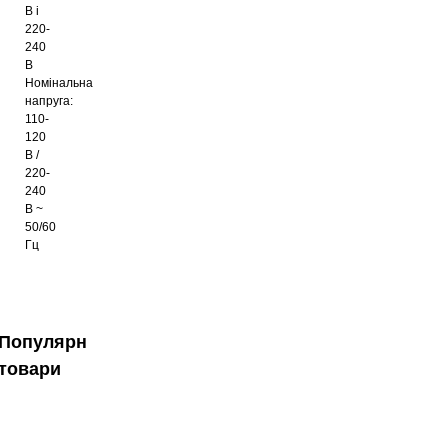
В і
220-
240
В
Номінальна
напруга:
110-
120
В /
220-
240
В ~
50/60
Гц
Популярні
товари