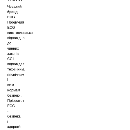
Чеський
бренд
ECG
Продукція
ECG
виготовляється
відповідно
до
чинних
законів
ЄС і
відповідає
технічним,
гігієнічним
і
всім
нормам
безпеки.
Пріоритет
ECG
-
безпека
і
здоров'я