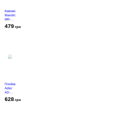
Кавомолка
Maestro
MR-
450
479
грн
Grey
Плойка
Adler
AD-
2116
628
грн