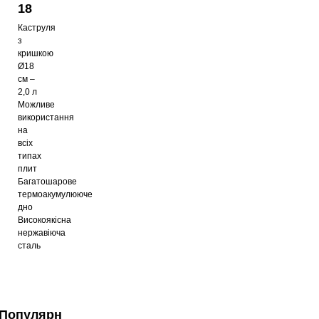
18
Каструля
з
кришкою
Ø18
см –
2,0 л
Можливе
використання
на
всіх
типах
плит
Багатошарове
термоакумулююче
дно
Високоякісна
нержавіюча
сталь
Популярні