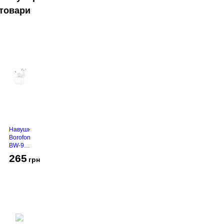
товари
Навушники
Borofone
BW-94
White
265
грн