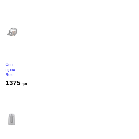
Фен-
щітка
Rotex
RHC-
1375
грн
490-T
Gold