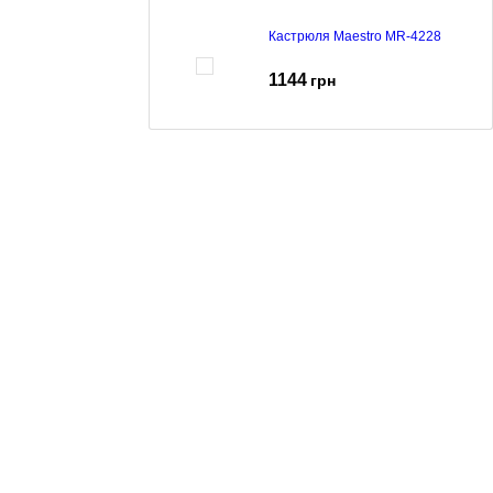
Кастрюля Maestro MR-4228
1144
грн
Каструля Maestro MR-3510-18
604
грн
739
грн