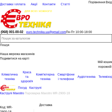
Порівняння
Вхід
Доставка і оплата
Акції
Контакти
Статті
(068)
001-00-02
euro.technika.ua@gmail.com
Пн-Пт 10:00-18:00
Пошук
Наша мережа магазинів
Подивитися на карті
Мій кошик
порожній
Краса
Кліматична
Комп'ютерна
Смартфони
та
Аудіотехніка
Телевізо
техніка
техніка
і телефони
здоров'я
Посуд
Каструлі
Каструлі Maestro
Пароварка Maestro MR-2900-18
Доставка
Код:
MR-
2900-18